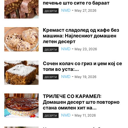
печење што сите го бараат
NMD
-
May 27, 2026
ДЕСЕРТИ
Кремаст сладолед од кафе без
машина: Најлесниот домашен
летен десерт
NMD
-
May 23, 2026
ДЕСЕРТИ
Сочен колач со гриз и џем кој се
топи во уста:...
NMD
-
May 19, 2026
ДЕСЕРТИ
ТРИЛЕЧЕ СО КАРАМЕЛ:
Домашен десерт што повторно
стана омилен хит на...
NMD
-
May 11, 2026
ДЕСЕРТИ