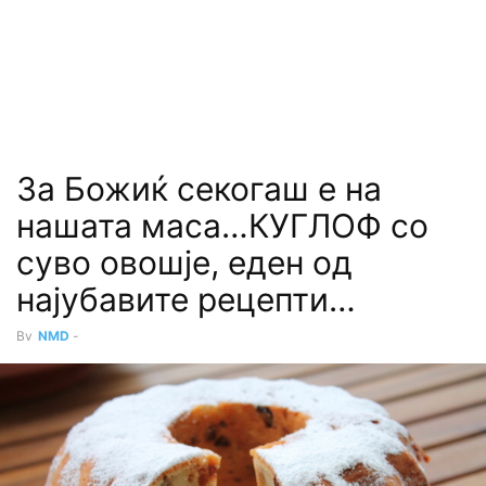
За Божиќ секогаш е на
нашата маса…КУГЛОФ со
суво овошје, еден од
најубавите рецепти…
By
NMD
-