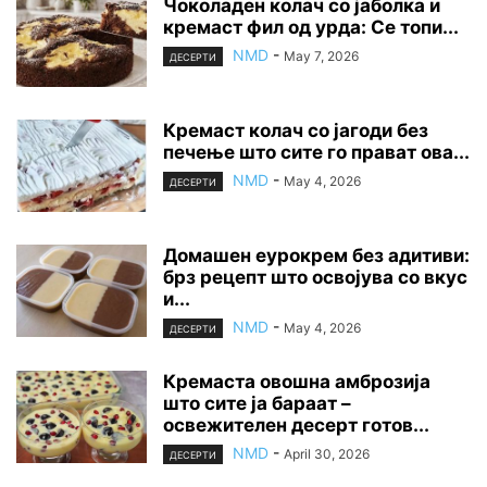
Чоколаден колач со јаболка и
кремаст фил од урда: Се топи...
NMD
-
May 7, 2026
ДЕСЕРТИ
Кремаст колач со јагоди без
печење што сите го прават ова...
NMD
-
May 4, 2026
ДЕСЕРТИ
Домашен еурокрем без адитиви:
брз рецепт што освојува со вкус
и...
NMD
-
May 4, 2026
ДЕСЕРТИ
Кремаста овошна амброзија
што сите ја бараат –
освежителен десерт готов...
NMD
-
April 30, 2026
ДЕСЕРТИ