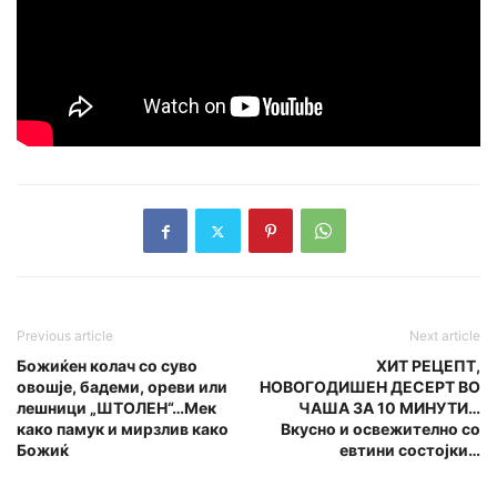
Previous article
Next article
Божиќен колач со суво
ХИТ РЕЦЕПТ,
овошје, бадеми, ореви или
НОВОГОДИШЕН ДЕСЕРТ ВО
лешници „ШТОЛЕН“…Мек
ЧАША ЗА 10 МИНУТИ…
како памук и мирзлив како
Вкусно и освежително со
Божиќ
евтини состојки…