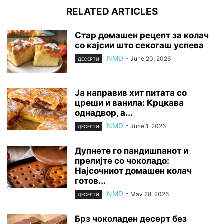
RELATED ARTICLES
Стар домашен рецепт за колач
со кајсии што секогаш успева
NMD
-
June 20, 2026
ДЕСЕРТИ
Ја направив хит питата со
цреши и ванила: Крцкава
однадвор, а...
NMD
-
June 1, 2026
ДЕСЕРТИ
Дупнете го пандишпанот и
прелијте со чоколадо:
Најсочниот домашен колач
готов...
NMD
-
May 28, 2026
ДЕСЕРТИ
Брз чоколаден десерт без