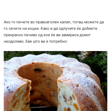
Ако го печете во правоаголен калап, тогаш можете да
го сечете на коцки. Како и да одлучите ќе добиете
прекрасно печиво од кое ќе ви замириса домот
неодоливо. Еве што ви е потребно: