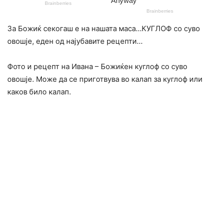
За Божиќ секогаш е на нашата маса…КУГЛОФ со суво
овошје, еден од најубавите рецепти…
Фото и рецепт на Ивана – Божиќен куглоф со суво
овошје. Може да се приготвува во калап за куглоф или
каков било калап.