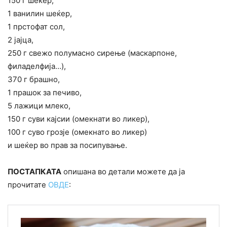
150 г шеќер,
1 ванилин шеќер,
1 прстофат сол,
2 јајца,
250 г свежо полумасно сирење (маскарпоне,
филаделфија…),
370 г брашно,
1 прашок за печиво,
5 лажици млеко,
150 г суви кајсии (омекнати во ликер),
100 г суво грозје (омекнато во ликер)
и шеќер во прав за посипување.
ПОСТАПКАТА
опишана во детали можете да ја
прочитате
ОВДЕ
: