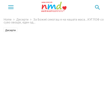
Home
Десерти
За Божиќ секогаш е на нашата маса…КУГЛОФ со
суво овошје, еден од...
Десерти