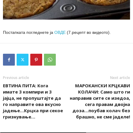
Постапката погледнете ја
ОВДЕ
(7.рецепт во видеото).
Previous article
Next article
ЕВТИНА ПИТА: Кога
МАРОКАНСКИ КРЦКАВИ
имате 3 компири и 3
КОЛАЧИ: Само што ги
јајца, не пропуштајте да
направив сите се изедоа,
го направите ова вкусно
сега правам двојна
јадење…Крцка при секое
доза…поубав колач без
гризнување…
брашно, не сме јаделе!