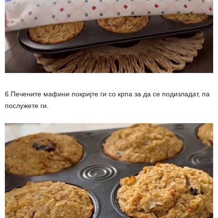
6.Печените мафини покријте ги со крпа за да се подизладат, па
послужете ги.