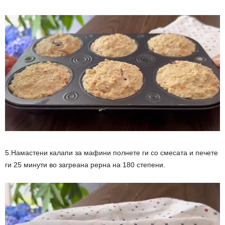
5.Намастени калапи за мафини полнете ги со смесата и печете
ги 25 минути во загреана рерна на 180 степени.