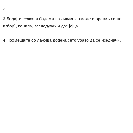
<
3.Додајте сечкани бадеми на ливчиња (може и ореви или по
избор), ванила, засладувач и две јајца.
4.Промешајте со лажица додека сето убаво да се изедначи.