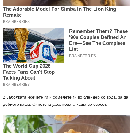
2.Јаболката исечете ги и сомелете ги во блендер со вода, за да
добиете каша. Сипете ја јаболковата каша во овесот.