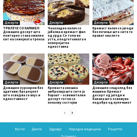
Десерти
Десерти
Десерти
ТРИЛЕЧЕ СО КАРАМЕЛ:
Чоколаден колач со
Кремаст колач со јагоди
Домашен десерт што
јаболка и кремаст фил
без печење што сите го
повторно стана омилен
од урда: Се топи во
прават ова лето
хит на семејната трпеза
уста, а подготовката е
неверојатно
едноставна
Десерти
Десерти
Десерти
Домашен еурокрем без
Кремаста овошна
Домашен сладолед без
адитиви: брз рецепт
амброзија што сите ја
машина: Кремаст
што освојува со вкус и
бараат – освежителен
десерт од јагоди и
едноставност
десерт готов со
банана што освежува
неколку состојки
подобро од купечкиот
Вести
Диети
Здравје
Народна медицина
Рецепти
Останато