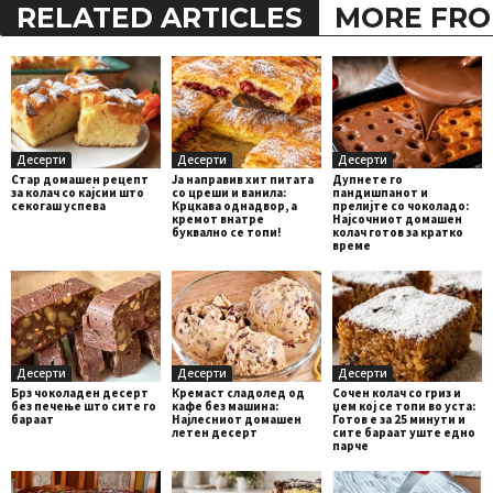
RELATED ARTICLES
MORE FRO
Десерти
Десерти
Десерти
Стар домашен рецепт
Ја направив хит питата
Дупнете го
за колач со кајсии што
со цреши и ванила:
пандишпанот и
секогаш успева
Крцкава однадвор, а
прелијте со чоколадо:
кремот внатре
Најсочниот домашен
буквално се топи!
колач готов за кратко
време
Десерти
Десерти
Десерти
Брз чоколаден десерт
Кремаст сладолед од
Сочен колач со гриз и
без печење што сите го
кафе без машина:
џем кој се топи во уста:
бараат
Најлесниот домашен
Готов е за 25 минути и
летен десерт
сите бараат уште едно
парче