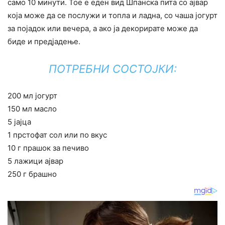
само 10 минути. Тое е еден вид Шпанска пита со ајвар
која може да се послужи и топла и ладна, со чаша јогурт
за појадок или вечера, а ако ја декорирате може да
биде и предјадење.
ПОТРЕБНИ СОСТОЈКИ:
200 мл јогурт
150 мл масло
5 јајца
1 прстофат сол или по вкус
10 г прашок за печиво
5 лажици ајвар
250 г брашно