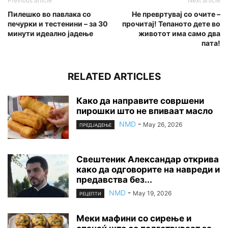
Previous article
Next article
Пилешко во павлака со
Не превртувај со очите –
печурки и тестенини – за 30
прочитај! Тепаното дете во
минути идеално јадење
животот има само два
пата!
RELATED ARTICLES
Како да направите совршени
пирошки што не впиваат масло
NMD
-
May 26, 2026
ПРЕДЈАДЕЊЕ
Свештеник Александар открива
како да одговорите на навреди и
предавства без...
NMD
-
May 19, 2026
РЕЦЕПТИ
Меки мафини со сирење и