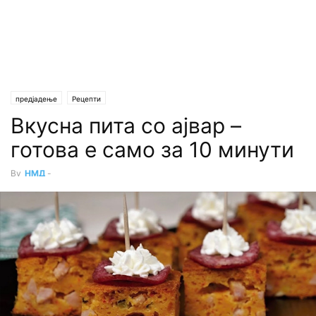
предјадење
Рецепти
Вкусна пита со ајвар –
готова е само за 10 минути
By
НМД
-