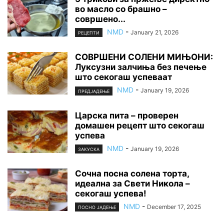
во масло со брашно –
совршено...
NMD
-
January 21, 2026
РЕЦЕПТИ
СОВРШЕНИ СОЛЕНИ МИЊОНИ:
Луксузни залчиња без печење
што секогаш успеваат
NMD
-
January 19, 2026
ПРЕДЈАДЕЊЕ
Царска пита – проверен
домашен рецепт што секогаш
успева
NMD
-
January 19, 2026
ЗАКУСКА
Сочна посна солена торта,
идеална за Свети Никола –
секогаш успева!
NMD
-
December 17, 2025
ПОСНО ЈАДЕЊЕ