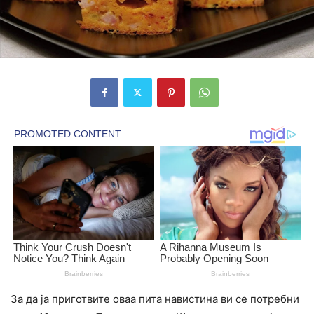
За да ја приготвите оваа пита навистина ви се потребни