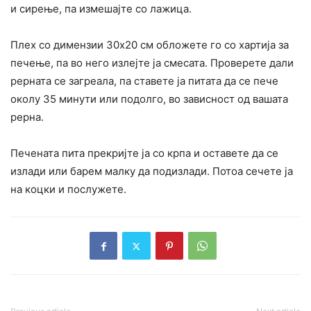
и сирење, па измешајте со лажица.
Плех со димензии 30х20 см обложете го со хартија за
печење, па во него излејте ја смесата. Проверете дали
рерната се загреала, па ставете ја питата да се пече
околу 35 минути или подолго, во зависност од вашата
рерна.
Печената пита прекријте ја со крпа и оставете да се
излади или барем малку да подизлади. Потоа сечете ја
на коцки и послужете.