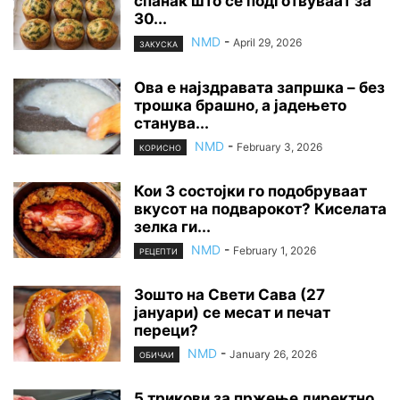
спанаќ што се подготвуваат за
30...
NMD
-
April 29, 2026
ЗАКУСКА
Ова е најздравата запршка – без
трошка брашно, а јадењето
станува...
NMD
-
February 3, 2026
КОРИСНО
Кои 3 состојки го подобруваат
вкусот на подварокот? Киселата
зелка ги...
NMD
-
February 1, 2026
РЕЦЕПТИ
Зошто на Свети Сава (27
јануари) се месат и печат
переци?
NMD
-
January 26, 2026
ОБИЧАИ
5 трикови за пржење директно