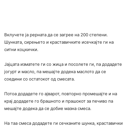
Вклучете ја рерната да се загрее на 200 степени.
Шунката, сирењето и краставичките исечкајте ги на
ситни коцкички.
Јајцата изматете ги со жица и посолете ги, па додадете
јогурт и масло, па мешајте додека маслото да се
соедини со остатокот од смесата.
Потоа додадете го ајварот, повторно промешајте и на
крај додадете го брашното и прашокот за печиво па
мешајте додека да се добие мазна смеса.
На таа смеса додадете ги сечканите шунка, краставички