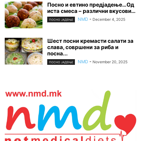
Посно и евтино предјадење…Од
иста смеса – различни вкусови…
NMD
-
December 4, 2025
ПОСНО ЈАДЕЊЕ
Шест посни кремасти салати за
слава, совршени за риба и
посна...
NMD
-
November 20, 2025
ПОСНО ЈАДЕЊЕ