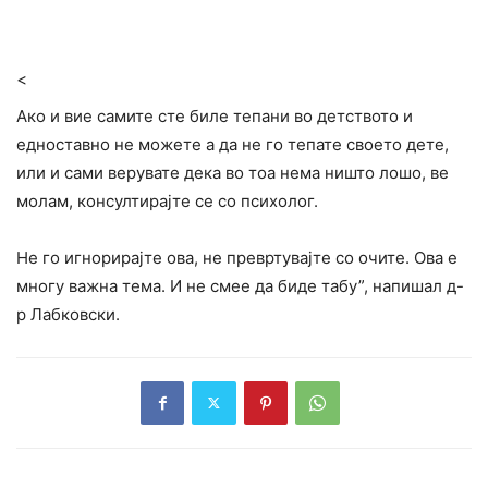
<
Ако и вие самите сте биле тепани во детството и
едноставно не можете а да не го тепате своето дете,
или и сами верувате дека во тоа нема ништо лошо, ве
молам, консултирајте се со психолог.
Не го игнорирајте ова, не превртувајте со очите. Ова е
многу важна тема. И не смее да биде табу”, напишал д-
р Лабковски.