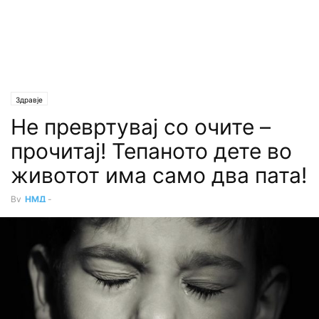
Здравје
Не превртувај со очите –
прочитај! Тепаното дете во
животот има само два пата!
By
НМД
-