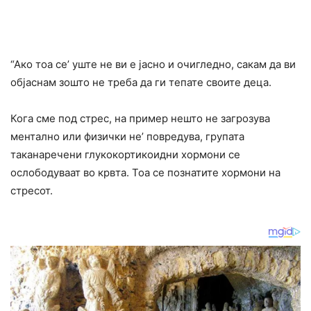
“Ако тоа се’ уште не ви е јасно и очигледно, сакам да ви
објаснам зошто не треба да ги тепате своите деца.
Кога сме под стрес, на пример нешто не загрозува
ментално или физички не’ повредува, групата
таканаречени глукокортикоидни хормони се
ослободуваат во крвта. Тоа се познатите хормони на
стресот.