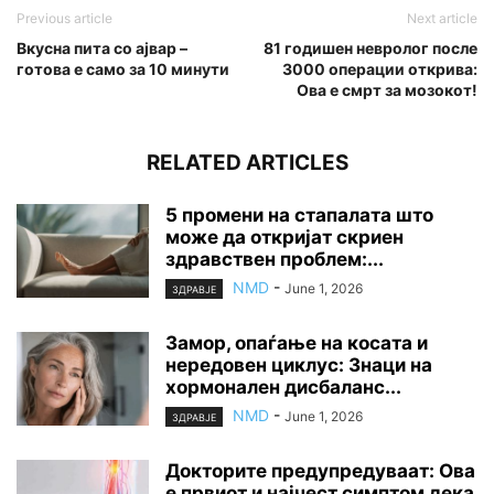
Previous article
Next article
Вкусна пита со ајвар –
81 годишен невролог после
готова е само за 10 минути
3000 операции открива:
Ова е смрт за мозокот!
RELATED ARTICLES
5 промени на стапалата што
може да откријат скриен
здравствен проблем:...
NMD
-
June 1, 2026
ЗДРАВЈЕ
Замор, опаѓање на косата и
нередовен циклус: Знаци на
хормонален дисбаланс...
NMD
-
June 1, 2026
ЗДРАВЈЕ
Докторите предупредуваат: Ова
е првиот и најчест симптом дека