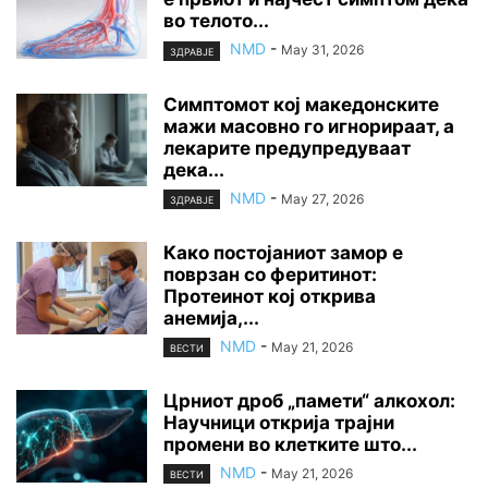
во телото...
NMD
-
May 31, 2026
ЗДРАВЈЕ
Симптомот кој македонските
мажи масовно го игнорираат, а
лекарите предупредуваат
дека...
NMD
-
May 27, 2026
ЗДРАВЈЕ
Како постојаниот замор е
поврзан со феритинот:
Протеинот кој открива
анемија,...
NMD
-
May 21, 2026
ВЕСТИ
Црниот дроб „памети“ алкохол:
Научници открија трајни
промени во клетките што...
NMD
-
May 21, 2026
ВЕСТИ