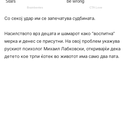
Со секој удар им се запечатува судбината.
Насилството врз децата и шамарот како “воспитна”
мерка и денес се присутни. На овој проблем укажува
рускиот психолог Михаил Лабковски, откривајќи дека
детето кое трпи ќотек во животот има само два пата.