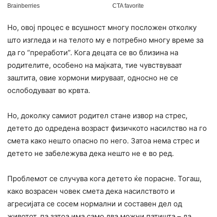
Но, овој процес е всушност многу посложен отколку
што изгледа и на телото му е потребно многу време за
да го “преработи”. Кога децата се во близина на
родителите, особено на мајката, тие чувствуваат
заштита, овие хормони мируваат, односно не се
ослободуваат во крвта.
Но, доколку самиот родител стане извор на стрес,
детето до одредена возраст физичкото насилство на го
смета како нешто опасно по него. Затоа нема стрес и
детето не забележува дека нешто не е во ред.
Проблемот се случува кога детето ќе порасне. Тогаш,
како возрасен човек смета дека насилството и
агресијата се сосем нормални и составен дел од
животот, па затоа има само два можни патишта – да