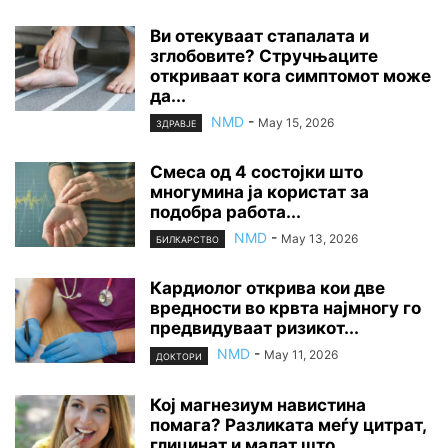
Ви отекуваат стапалата и
зглобовите? Стручњаците
откриваат кога симптомот може
да...
NMD
-
May 15, 2026
ЗДРАВЈЕ
Смеса од 4 состојки што
многумина ја користат за
подобра работа...
NMD
-
May 13, 2026
БИЛКАРСТВО
Кардиолог открива кои две
вредности во крвта најмногу го
предвидуваат ризикот...
NMD
-
May 11, 2026
ДОКТОРИ
Кој магнезиум навистина
помага? Разликата меѓу цитрат,
глицинат и малат што...