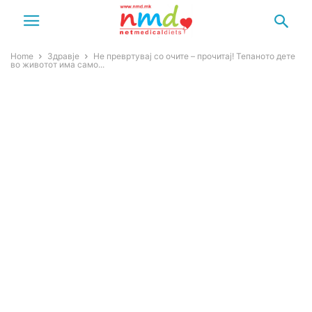
Home
Здравје
Не превртувај со очите – прочитај! Тепаното дете
во животот има само...