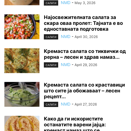
NMD
-
May 3, 2026
САЛАТИ
Најосвежителната салата за
скара оваа пролет: Тајната е во
едноставната подготовка
NMD
-
April 30, 2026
САЛАТИ
Кремаста салата со тиквички од
рерна – лесен и здрав намаз...
NMD
-
April 29, 2026
САЛАТИ
Кремаста салата со краставици
што сите ја обожаваат – лесен
рецепт...
NMD
-
April 27, 2026
САЛАТИ
Како да ги искористите
останатите варени јајца:
кремаст намаз што се...