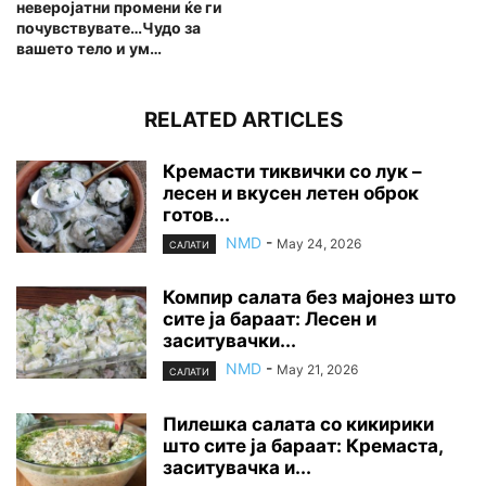
неверојатни промени ќе ги
почувствувате…Чудо за
вашето тело и ум…
RELATED ARTICLES
Кремасти тиквички со лук –
лесен и вкусен летен оброк
готов...
NMD
-
May 24, 2026
САЛАТИ
Компир салата без мајонез што
сите ја бараат: Лесен и
заситувачки...
NMD
-
May 21, 2026
САЛАТИ
Пилешка салата со кикирики
што сите ја бараат: Кремаста,
заситувачка и...