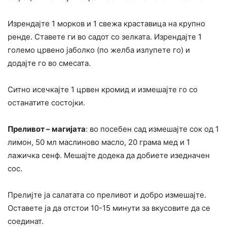
Изрендајте 1 морков и 1 свежа краставица на крупно
ренде. Ставете ги во садот со зелката. Изрендајте 1
големо црвено јаболко (по желба излупете го) и
додајте го во смесата.
Ситно исечкајте 1 црвен кромид и измешајте го со
останатите состојки.
Преливот – магијата
: во посебен сад измешајте сок од 1
лимон, 50 мл маслиново масло, 20 грама мед и 1
лажичка сенф. Мешајте додека да добиете изедначен
сос.
Прелијте ја салатата со преливот и добро измешајте.
Оставете ја да отстои 10-15 минути за вкусовите да се
соединат.