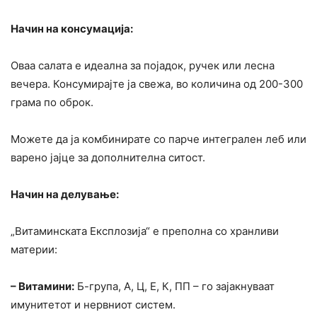
Начин на консумација:
Оваа салата е идеална за појадок, ручек или лесна
вечера. Консумирајте ја свежа, во количина од 200-300
грама по оброк.
Можете да ја комбинирате со парче интегрален леб или
варено јајце за дополнителна ситост.
Начин на делување:
„Витаминската Експлозија“ е преполна со хранливи
материи:
– Витамини:
Б-група, А, Ц, Е, К, ПП – го зајакнуваат
имунитетот и нервниот систем.