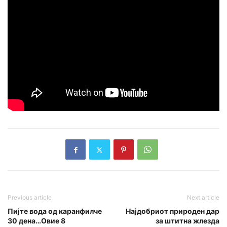
Previous article
Next article
Пијте вода од каранфилче
Најдобриот природен дар
30 дена…Овие 8
за штитна жлезда