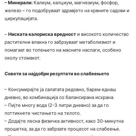
– Минерали:
Калиум, калциум, магнезиум, фосфор,
железо – го подобруваат здравјето на крвните садови и
циркулацијата.
–
Ниската калориска вредност
и високото количество
растителни влакна го забрзуваат метаболизмот и
помагаат во топењето на масните наслаги, особено
околу стомакот.
Совети за најдобри резултати во слабеењето
– Консумирајте ја салатата редовно, барем еднаш
дневно, во комбинација со балансирана исхрана.
– Пијте многу вода (2-3 литри дневно) за да го
поттикнете чистењето на телото.
– Додајте лесна физичка активност, како 30-минутна
прошетка, за да го забрзате процесот на слабеење.