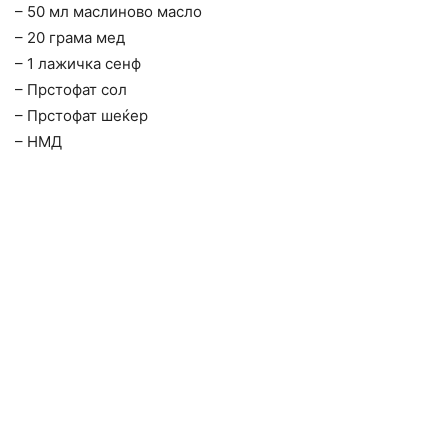
– 50 мл маслиново масло
– 20 грама мед
– 1 лажичка сенф
– Прстофат сол
– Прстофат шеќер
– НМД