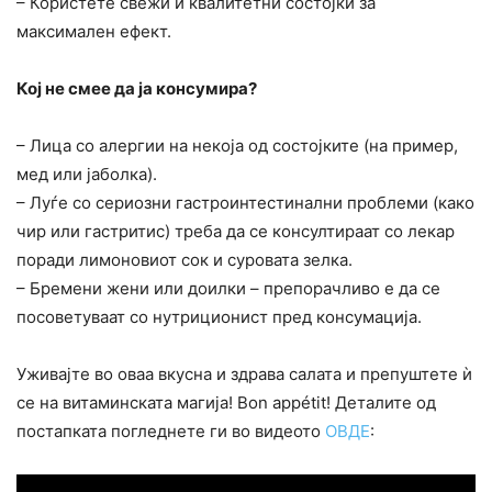
– Користете свежи и квалитетни состојки за
максимален ефект.
Кој не смее да ја консумира?
– Лица со алергии на некоја од состојките (на пример,
мед или јаболка).
– Луѓе со сериозни гастроинтестинални проблеми (како
чир или гастритис) треба да се консултираат со лекар
поради лимоновиот сок и суровата зелка.
– Бремени жени или доилки – препорачливо е да се
посоветуваат со нутриционист пред консумација.
Уживајте во оваа вкусна и здрава салата и препуштете ѝ
се на витаминската магија! Bon appétit! Деталите од
постапката погледнете ги во видеото
ОВДЕ
: