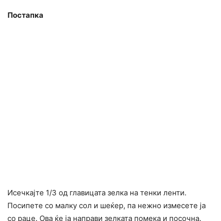
Постапка
Исечкајте 1/3 од главицата зелка на тенки ленти.
Посипете со малку сол и шеќер, па нежно измесете ја
со раце. Ова ќе ја направи зелката помека и посочна.