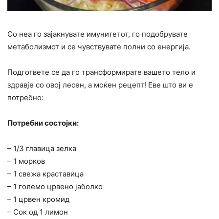
Со неа го зајакнувате имунитетот, го подобрувате
метаболизмот и се чувствувате полни со енергија.
Подгответе се да го трансформирате вашето тело и
здравје со овој лесен, а моќен рецепт! Еве што ви е
потребно:
Потребни состојки:
– 1/3 главица зелка
– 1 морков
– 1 свежа краставица
– 1 големо црвено јаболко
– 1 црвен кромид
– Сок од 1 лимон