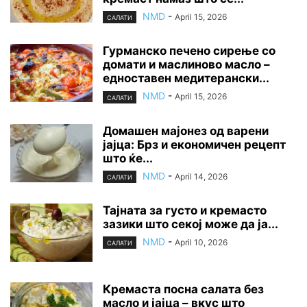
NMD
-
April 15, 2026
САЛАТИ
Гурманско печено сирење со
домати и маслиново масло –
едноставен медитерански...
NMD
-
April 15, 2026
САЛАТИ
Домашен мајонез од варени
јајца: Брз и економичен рецепт
што ќе...
NMD
-
April 14, 2026
САЛАТИ
Тајната за густо и кремасто
зазики што секој може да ја...
NMD
-
April 10, 2026
САЛАТИ
Кремаста посна салата без
масло и јајца – вкус што