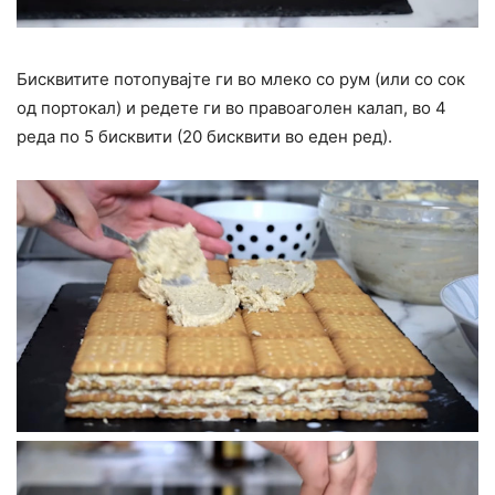
Бисквитите потопувајте ги во млеко со рум (или со сок
од портокал) и редете ги во правоаголен калап, во 4
реда по 5 бисквити (20 бисквити во еден ред).