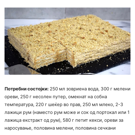
Потребни состојки:
250 мл зовриена вода, 300 г мелени
ореви, 250 г несолен путер, омекнат на собна
температура, 220 г шеќер во прав, 250 мл млеко, 2-3
лажици рум (наместо рум може и сок од портокал или 1
лажица екстракт од рум), 580 г петит кекси, ореви за
наросување, половина мелени, половина сечкани