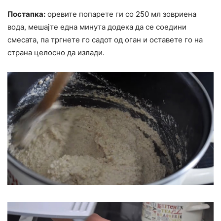
Постапка:
оревите попарете ги со 250 мл зовриена
вода, мешајте една минута додека да се соедини
смесата, па тргнете го садот од оган и оставете го на
страна целосно да излади.