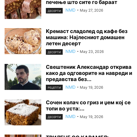
печење што сите го бараат
NMD
-
May 27, 2026
ДЕСЕРТИ
Кремаст сладолед од кафе без
машина: Најлесниот домашен
летен десерт
NMD
-
May 23, 2026
ДЕСЕРТИ
Свештеник Александар открива
како да одговорите на навреди и
предавства без...
NMD
-
May 19, 2026
РЕЦЕПТИ
Сочен колач со гриз и џем кој се
топи во уста:...
NMD
-
May 19, 2026
ДЕСЕРТИ