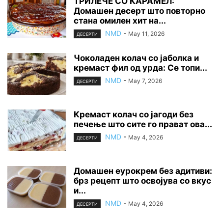
ТРИЛЕЧЕ СО КАРАМЕЛ:
Домашен десерт што повторно
стана омилен хит на...
NMD
-
May 11, 2026
ДЕСЕРТИ
Чоколаден колач со јаболка и
кремаст фил од урда: Се топи...
NMD
-
May 7, 2026
ДЕСЕРТИ
Кремаст колач со јагоди без
печење што сите го прават ова...
NMD
-
May 4, 2026
ДЕСЕРТИ
Домашен еурокрем без адитиви:
брз рецепт што освојува со вкус
и...
NMD
-
May 4, 2026
ДЕСЕРТИ