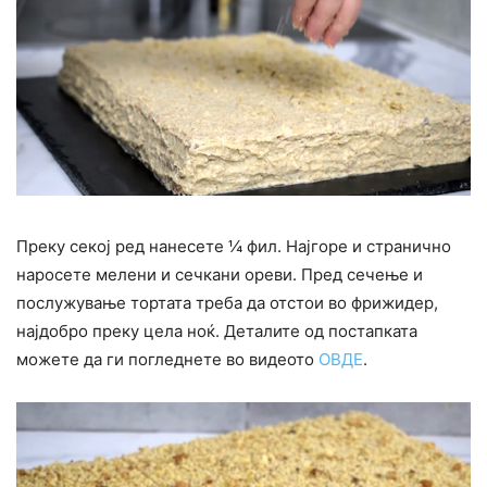
Преку секој ред нанесете ¼ фил. Најгоре и странично
наросете мелени и сечкани ореви. Пред сечење и
послужување тортата треба да отстои во фрижидер,
најдобро преку цела ноќ. Деталите од постапката
можете да ги погледнете во видеото
ОВДЕ
.