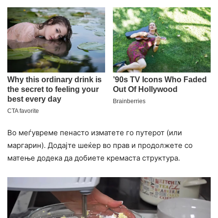
Во меѓувреме пенасто изматете го путерот (или
маргарин). Додајте шеќер во прав и продолжете со
матење додека да добиете кремаста структура.