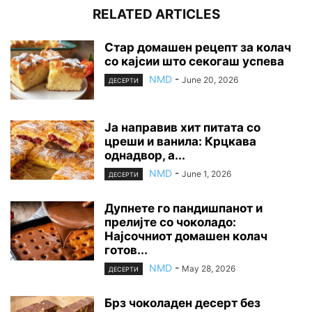
RELATED ARTICLES
Стар домашен рецепт за колач
со кајсии што секогаш успева
NMD
-
June 20, 2026
ДЕСЕРТИ
Ја направив хит питата со
цреши и ванила: Крцкава
однадвор, а...
NMD
-
June 1, 2026
ДЕСЕРТИ
Дупнете го пандишпанот и
прелијте со чоколадо:
Најсочниот домашен колач
готов...
NMD
-
May 28, 2026
ДЕСЕРТИ
Брз чоколаден десерт без