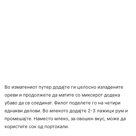
Во изматениот путер додајте ги целосно изладените
ореви и продолжете да матите со миксерот додека
убаво да се соединат. Филот поделете го на четири
еднакви делови. Во млекото додајте 2-3 лажици рум и
промешајте. Наместо млеко, за овошен вкус, може да
користите сок од портокали.