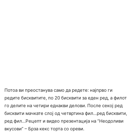
Потоа ви преостанува само да редете: најпрво ги
редите бисквитите, по 20 бисквити за еден ред, а филот
го делите на четири еднакви делови. После секој ред
бисквити мачкате слој од четвртина фил…ред бисквити,
ред фил…Рецепт и видео презентација на “Неодоливи
вкусови” – Брза кекс торта со ореви.