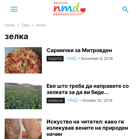
Home
Tags
зелка
зелка
Сармички за Митровден
НМД
-
November 6, 2018
РЕЦЕПТИ
Еве што треба да направите со
зелката за да ви биде...
НМД
-
October 20, 2018
КОРИСНО
Искуство на читател: како ги
излекував вените на природен
начин