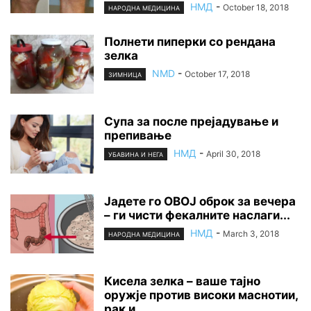
НМД
-
October 18, 2018
НАРОДНА МЕДИЦИНА
Полнети пиперки со рендана
зелка
NMD
-
October 17, 2018
ЗИМНИЦА
Супа за после прејадување и
препивање
НМД
-
April 30, 2018
УБАВИНА И НЕГА
Јадете го ОВОЈ оброк за вечера
– ги чисти фекалните наслаги...
НМД
-
March 3, 2018
НАРОДНА МЕДИЦИНА
Кисела зелка – ваше тајно
оружје против високи маснотии,
рак и...