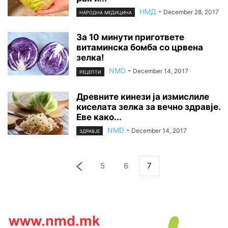
НМД
-
December 28, 2017
НАРОДНА МЕДИЦИНА
За 10 минути пригответе
витаминска бомба со црвена
зелка!
NMD
-
December 14, 2017
РЕЦЕПТИ
Древните кинези ја измислиле
киселата зелка за вечно здравје.
Еве како...
NMD
-
December 14, 2017
ЗДРАВЈЕ
5
6
7