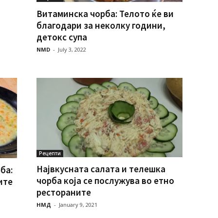
Витаминска чорба: Телото ќе ви
благодари за неколку години,
детокс супа
NMD
-
July 3, 2022
Рецепти
Највкусната салата и телешка
ба:
чорба која се послужува во етно
ите
рестораните
НМД
-
January 9, 2021