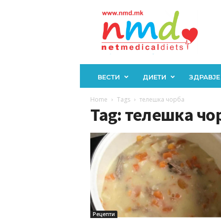
Н
М
Д
ВЕСТИ
ДИЕТИ
ЗДРАВЈЕ
Home
Tags
телешка чорба
Tag: телешка чо
Рецепти