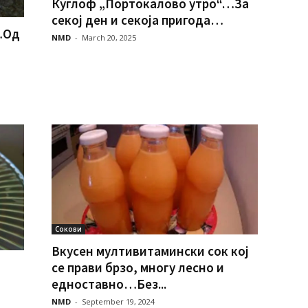
Куглоф „Портокалово утро“…За
секој ден и секоја пригода…
…Од
NMD
-
March 20, 2025
Сокови
Вкусен мултивитамински сок кој
се прави брзо, многу лесно и
едноставно…Без...
NMD
-
September 19, 2024