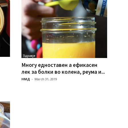
Здравје
Многу едноставен а ефикасен
лек за болки во колена, реума и...
НМД
-
March 31, 2019