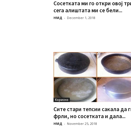
Сосетката ми го откри овој тр
сега алиштата ми се бели...
НМД
-
December 1, 2018
Корисно
Сите стари тепсии сакала да г
фрли, но сосетката и дала...
НМД
-
November 25, 2018