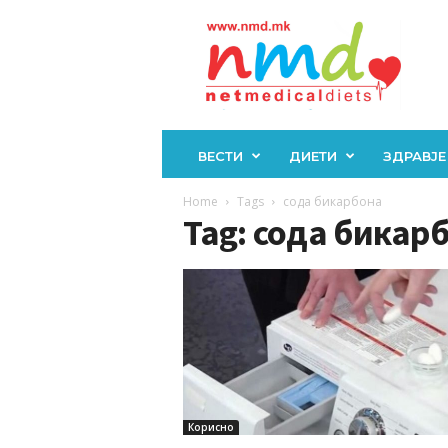
Н
М
Д
ВЕСТИ
ДИЕТИ
ЗДРАВЈЕ
Home
Tags
сода бикарбона
Tag: сода бикар
Корисно