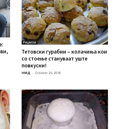
Рецепти
е:
ви,
Тетовски гурабии – колачиња кои
со стоење стануваат уште
повкусни!
НМД
-
October 26, 2018