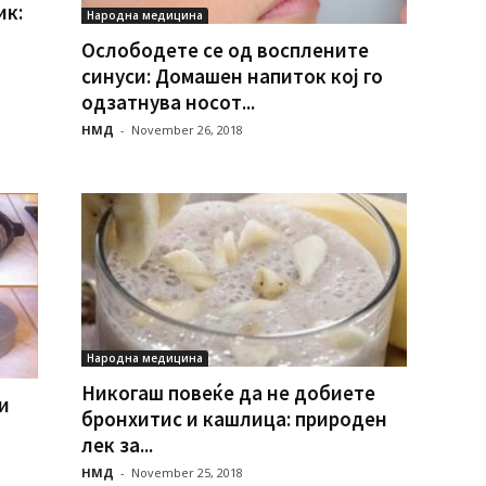
ик:
Народна медицина
Ослободете се од восплените
синуси: Домашен напиток кој го
одзатнува носот...
НМД
-
November 26, 2018
Народна медицина
Никогаш повеќе да не добиете
и
бpонхитис и кашлица: пpироден
лек за...
НМД
-
November 25, 2018