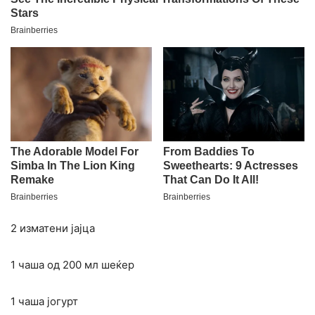
2 изматени јајца
1 чаша од 200 мл шеќер
1 чаша јогурт