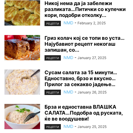
Никој нема да ја забележи
разликата…Питички со купечки
кори, подобри отколку...
NMD
-
February 2, 2025
РЕЦЕПТИ
Гриз колач кој се топи во уста…
Најубавиот рецепт некогаш
запишан, со...
NMD
-
January 27, 2025
РЕЦЕПТИ
Сусам салата за 15 минути…
Едноставно, брзо и вкусно…
Прилог за секакво јадење…
NMD
-
January 26, 2025
РЕЦЕПТИ
Брза и едноставна ВЛАШКА
САЛАТА…Подобра од руската,
ќе ве воодушеви!
NMD
-
January 25, 2025
РЕЦЕПТИ