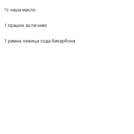
½ чаша масло
1 прашок за печиво
1 рамна лажица сода бикарбона