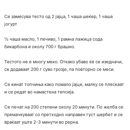
Се замесува тесто од 2 јајца, 1 чаша шеќер, 1 чаша
јогурт
½ чаша масло, 1 печиво, 1 рамна лажица сода
бикарбона и околу 700 г брашно.
Тестото не е многу меко. Откако убаво ќе се изедначи,
се додаваат 200 г суво грозје, па повторно се меси.
Се кинат топчиња како помало јајце, малку се плескаат
и се редат во намастена тепсија.
Се печат на 200 степени околу 20 минути. По желба се
премачкуваат со претходно направен густ шербет и се
враќаат уште 2-3 минути во рерна.