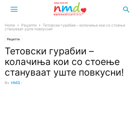
Home
Рецепти
Тетовски гурабии – колачиња кои со стоење
стануваат уште повкусни!
Рецепти
Тетовски гурабии –
колачиња кои со стоење
стануваат уште повкусни!
By
НМД
-