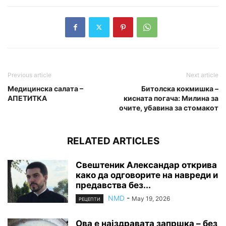
Previous article
Next article
Медицинска салата –
Битолска кокмишка –
АПЕТИТКА
кисната погача: Милина за
очите, убавина за стомакот
RELATED ARTICLES
Свештеник Александар открива
како да одговорите на навреди и
предавства без...
NMD
-
May 19, 2026
РЕЦЕПТИ
Ова е најздравата запршка – без