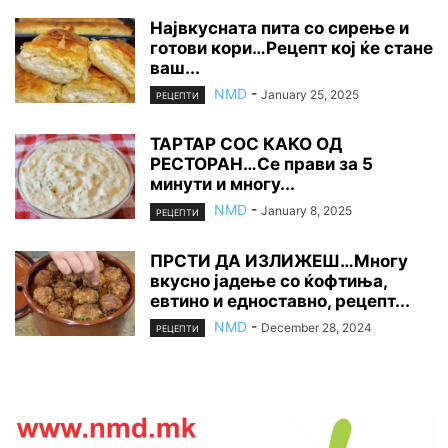
Највкусната пита со сирење и
готови кори…Рецепт кој ќе стане
ваш...
NMD
-
January 25, 2025
РЕЦЕПТИ
ТАРТАР СОС КАКО ОД
РЕСТОРАН…Се прави за 5
минути и многу...
NMD
-
January 8, 2025
РЕЦЕПТИ
ПРСТИ ДА ИЗЛИЖЕШ…Многу
вкусно јадење со ќофтиња,
евтино и едноставно, рецепт...
NMD
-
December 28, 2024
РЕЦЕПТИ