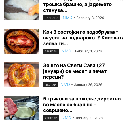
трошка брашно, а јадењето
станува...
NMD
-
February 3, 2026
КОРИСНО
Кои 3 состојки го подобруваат
вкусот на подварокот? Киселата
зелка ги...
NMD
-
February 1, 2026
РЕЦЕПТИ
Зошто на Свети Сава (27
јануари) се месат и печат
переци?
NMD
-
January 26, 2026
ОБИЧАИ
5 трикови за пржење директно
во масло со брашно –
совршено...
NMD
-
January 21, 2026
РЕЦЕПТИ