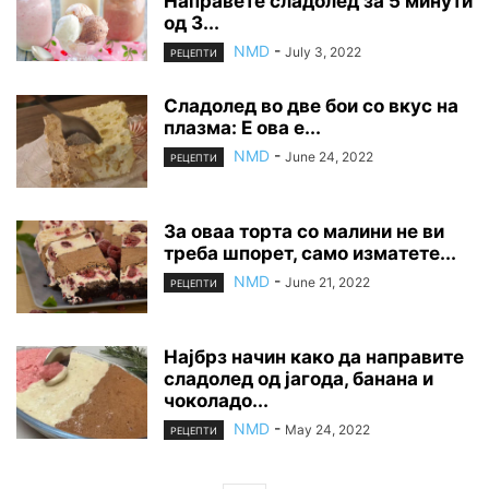
Направете сладолед за 5 минути
од 3...
NMD
-
July 3, 2022
РЕЦЕПТИ
Сладолед во две бои со вкус на
плазма: Е ова е...
NMD
-
June 24, 2022
РЕЦЕПТИ
За оваа торта со малини не ви
треба шпорет, само изматете...
NMD
-
June 21, 2022
РЕЦЕПТИ
Најбрз начин како да направите
сладолед од јагода, банана и
чоколадо...
NMD
-
May 24, 2022
РЕЦЕПТИ