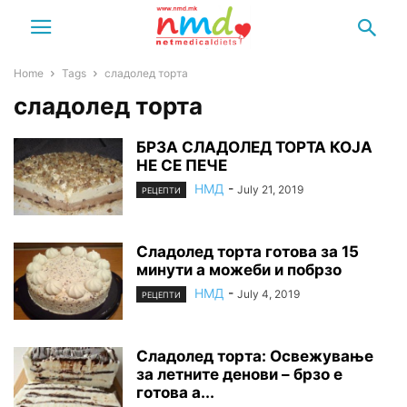
Home
Tags
сладолед торта
сладолед торта
БРЗА СЛАДОЛЕД ТОРТА КОЈА
НЕ СЕ ПЕЧЕ
НМД
-
July 21, 2019
РЕЦЕПТИ
Сладолед торта готова за 15
минути а можеби и побрзо
НМД
-
July 4, 2019
РЕЦЕПТИ
Сладолед торта: Освежување
за летните денови – брзо е
готова а...