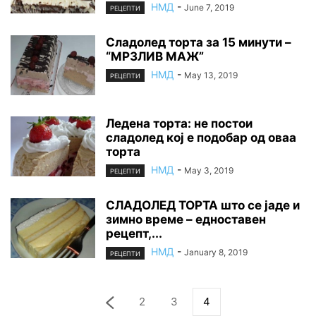
НМД
-
June 7, 2019
РЕЦЕПТИ
Сладолед торта за 15 минути –
“МРЗЛИВ МАЖ”
НМД
-
May 13, 2019
РЕЦЕПТИ
Ледена торта: не постои
сладолед кој е подобар од оваа
торта
НМД
-
May 3, 2019
РЕЦЕПТИ
СЛАДОЛЕД ТОРТА што се јаде и
зимно време – едноставен
рецепт,...
НМД
-
January 8, 2019
РЕЦЕПТИ
2
3
4