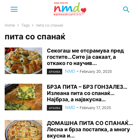
Home
Tags
пита со спанаќ
пита со спанаќ
Секогаш ме отсрамува пред
гостите…Сите ја сакаат, а
откако го научив...
NMD
-
February 20, 2025
АРХИВА
БРЗА ПИТА – БРЗ ГОНЗАЛЕЗ…
Излеана пита со спанаќ…
Најбрза, а највкусна…
NMD
-
February 17, 2025
АРХИВА
ДОМАШНА ПИТА СО СПАНАЌ…
Лесна и брза постапка, а многу
вкусна и...