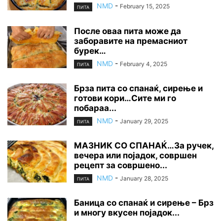
NMD
-
February 15, 2025
ПИТА
После оваа пита може да
заборавите на премасниот
бурек…
NMD
-
February 4, 2025
ПИТА
Брза пита со спанаќ, сирење и
готови кори…Сите ми го
побараа...
NMD
-
January 29, 2025
ПИТА
МАЗНИК СО СПАНАЌ…За ручек,
вечера или појадок, совршен
рецепт за совршено...
NMD
-
January 28, 2025
ПИТА
Баница со спанаќ и сирење – Брз
и многу вкусен појадок...