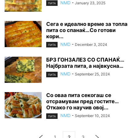
NMD
-
January 23, 2025
ПИТА
Сега е идеално време за топла
пита со спанаќ…Со готови
кори...
NMD
-
December 3, 2024
ПИТА
БРЗ ГОНЗАЛЕЗ СО СПАНАЌ…
Најбрзата пита, а највкусна…
NMD
-
September 25, 2024
ПИТА
Со оваа пита секогаш се
отсрамувам пред гостите…
Откако го научив овој...
NMD
-
September 10, 2024
ПИТА
1
2
3