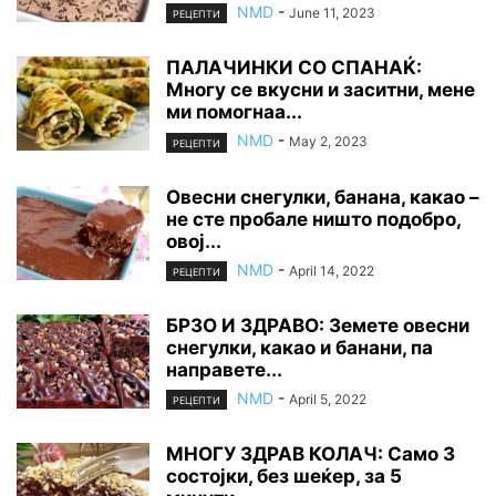
NMD
-
June 11, 2023
РЕЦЕПТИ
ПАЛАЧИНКИ СО СПАНАЌ:
Многу се вкусни и заситни, мене
ми помогнаа...
NMD
-
May 2, 2023
РЕЦЕПТИ
Овесни снегулки, банана, какао –
не сте пробале ништо подобро,
овој...
NMD
-
April 14, 2022
РЕЦЕПТИ
БРЗО И ЗДРАВО: Земете овесни
снегулки, какао и банани, па
направете...
NMD
-
April 5, 2022
РЕЦЕПТИ
МНОГУ ЗДРАВ КОЛАЧ: Само 3
состојки, без шеќер, за 5