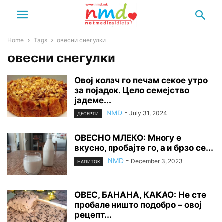
Home
Tags
овесни снегулки
овесни снегулки
Овој колач го печам секое утро
за појадок. Цело семејство
јадеме...
NMD
-
July 31, 2024
ДЕСЕРТИ
ОВЕСНО МЛЕКО: Многу е
вкусно, пробајте го, а и брзо се...
NMD
-
December 3, 2023
НАПИТОК
ОВЕС, БАНАНА, КАКАО: Не сте
пробале ништо подобро – овој
рецепт...