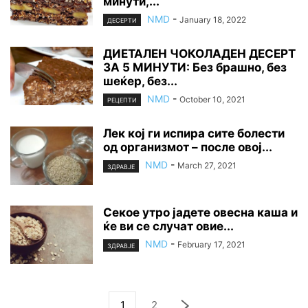
минути,...
NMD
-
January 18, 2022
ДЕСЕРТИ
ДИЕТАЛЕН ЧОКОЛАДЕН ДЕСЕРТ
ЗА 5 МИНУТИ: Без брашно, без
шеќер, без...
NMD
-
October 10, 2021
РЕЦЕПТИ
Лек кој ги испира сите болести
од организмот – после овој...
NMD
-
March 27, 2021
ЗДРАВЈЕ
Секое утро јадете овесна каша и
ќе ви се случат овие...
NMD
-
February 17, 2021
ЗДРАВЈЕ
1
2