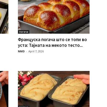
погача
Француска погача што се топи во
уста: Тајната на мекото тесто...
NMD
-
April 7, 2026