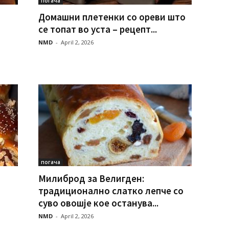
погача
Домашни плетенки со ореви што
се топат во уста – рецепт...
NMD
-
April 2, 2026
погача
Милиброд за Велигден:
традиционално слатко лепче со
суво овошје кое останува...
NMD
-
April 2, 2026