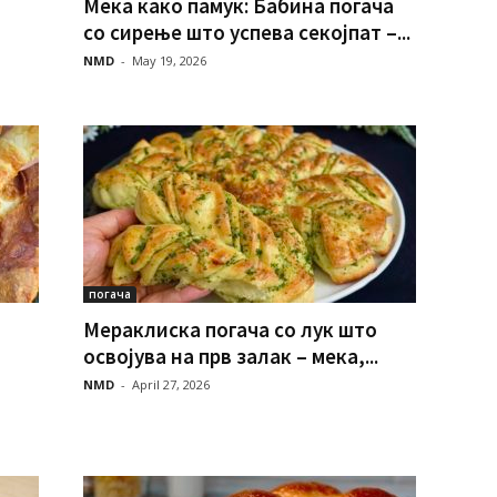
Мека како памук: Бабина погача
со сирење што успева секојпат –...
NMD
-
May 19, 2026
погача
Мераклиска погача со лук што
освојува на прв залак – мека,...
NMD
-
April 27, 2026