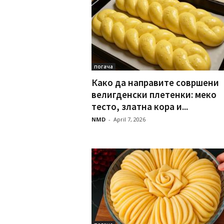
погача
Како да направите совршени
велигденски плетенки: меко
тесто, златна кора и...
NMD
-
April 7, 2026