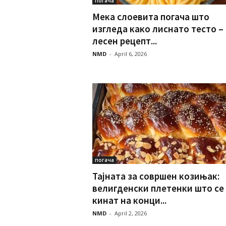
погача
Мека слоевита погача што
изгледа како лиснато тесто –
лесен рецепт...
NMD
-
April 6, 2026
погача
Тајната за совршен козињак:
велигденски плетенки што се
кинат на конци...
NMD
-
April 2, 2026