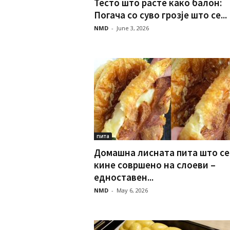
Тесто што расте како балон:
Погача со суво грозје што се...
NMD
-
June 3, 2026
пита
Домашна лисната пита што се
кине совршено на слоеви –
едноставен...
NMD
-
May 6, 2026