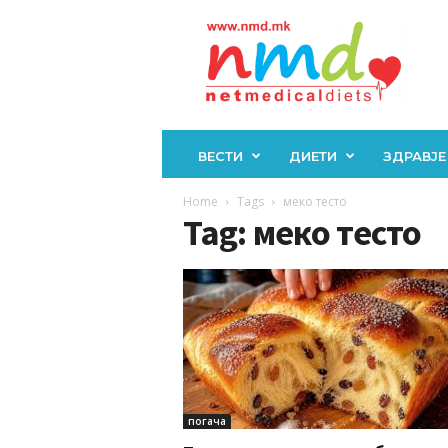
Н
М
Д
ВЕСТИ
ДИЕТИ
ЗДРАВЈЕ
Home
Tags
меко тесто
Tag: меко тесто
погача