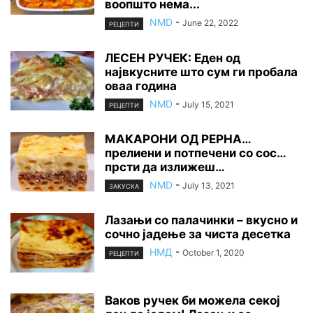
воопшто нема...
NMD
-
June 22, 2022
РЕЦЕПТИ
ЛЕСЕН РУЧЕК: Еден од
највкусните што сум ги пробала
оваа година
NMD
-
July 15, 2021
РЕЦЕПТИ
МАКАРОНИ ОД РЕРНА…
прелиени и потпечени со сос…
прсти да излижеш…
NMD
-
July 13, 2021
ЗАКУСКА
Лазањи со палачинки – вкусно и
сочно јадење за чиста десетка
НМД
-
October 1, 2020
РЕЦЕПТИ
Ваков ручек би можела секој