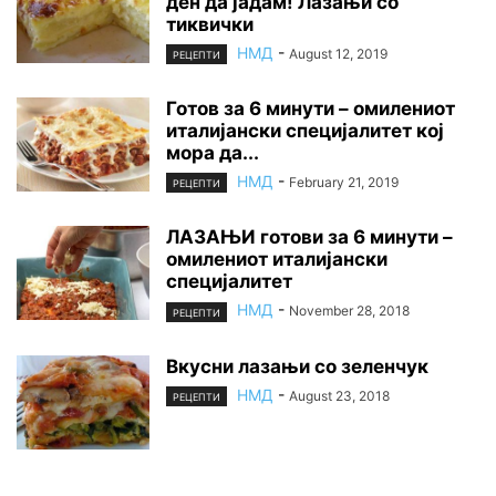
ден да јадам! Лазањи со
тиквички
НМД
-
August 12, 2019
РЕЦЕПТИ
Готов за 6 минути – омилениот
италијански специјалитет кој
мора да...
НМД
-
February 21, 2019
РЕЦЕПТИ
ЛАЗАЊИ готови за 6 минути –
омилениот италијански
специјалитет
НМД
-
November 28, 2018
РЕЦЕПТИ
Вкусни лазањи со зеленчук
НМД
-
August 23, 2018
РЕЦЕПТИ