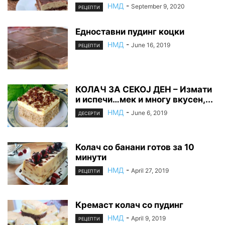
НМД
-
September 9, 2020
РЕЦЕПТИ
Едноставни пудинг коцки
НМД
-
June 16, 2019
РЕЦЕПТИ
КОЛАЧ ЗА СЕКОЈ ДЕН – Измати
и испечи…мек и многу вкусен,...
НМД
-
June 6, 2019
ДЕСЕРТИ
Колач со банани готов за 10
минути
НМД
-
April 27, 2019
РЕЦЕПТИ
Кремаст колач со пудинг
НМД
-
April 9, 2019
РЕЦЕПТИ