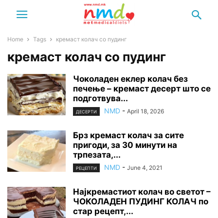
Home
Tags
кремаст колач со пудинг
кремаст колач со пудинг
Чоколаден еклер колач без
печење – кремаст десерт што се
подготвува...
NMD
-
April 18, 2026
ДЕСЕРТИ
Брз кремаст колач за сите
пригоди, за 30 минути на
трпезата,...
NMD
-
June 4, 2021
РЕЦЕПТИ
Најкремастиот колач во светот –
ЧОКОЛАДЕН ПУДИНГ КОЛАЧ по
стар рецепт,...