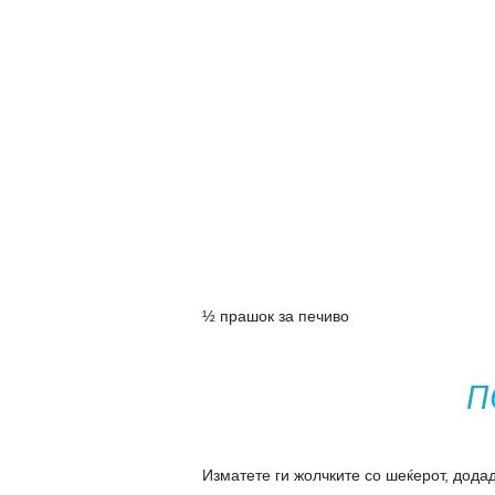
½ прашок за печиво
П
Изматете ги жолчките со шеќерот, дода