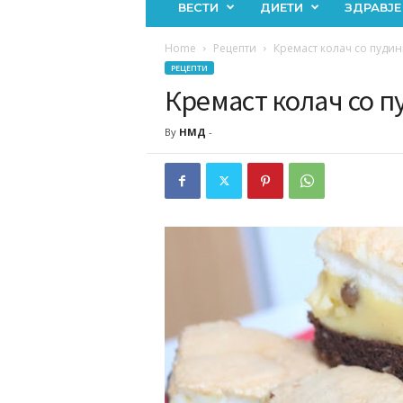
ВЕСТИ
ДИЕТИ
ЗДРАВЈЕ
Home
Рецепти
Кремаст колач со пудин
РЕЦЕПТИ
Кремаст колач со п
By
НМД
-