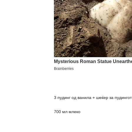
3 пудинг од ванила + шеќер за пудингот
700 мл млеко