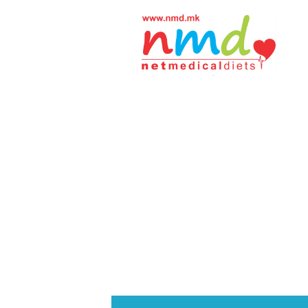
Н
М
Д