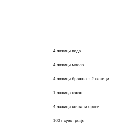
4 лажици вода
4 лажици масло
4 лажици брашно + 2 лажици
1 лажица какао
4 лажици сечкани ореви
100 г суво грозје