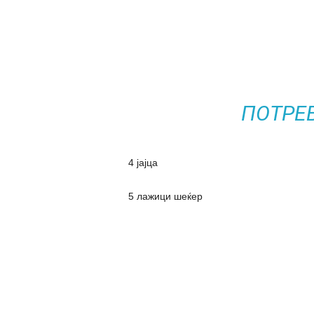
ПОТРЕ
4 јајца
5 лажици шеќер