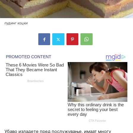
пудинг коцки
Убаво изладете пред послужување, имаат многу