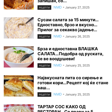
запишан, со...
NMD
-
January 27, 2025
РЕЦЕПТИ
Сусам салата за 15 минути…
Едноставно, брзо и вкусно…
Прилог за секакво јадење…
NMD
-
January 26, 2025
РЕЦЕПТИ
Брза и едноставна ВЛАШКА
САЛАТА…Подобра од руската,
ќе ве воодушеви!
NMD
-
January 25, 2025
РЕЦЕПТИ
Највкусната пита со сирење и
готови кори…Рецепт кој ќе стане
ваш...
NMD
-
January 25, 2025
РЕЦЕПТИ
ТАРТАР СОС КАКО ОД
РЕСТОРАН…Се прави за 5