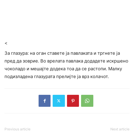
<
За глазура: на оган ставете ја павлаката и тргнете ја
пред да зоврие. Во врелата павлака додадете искршено
чоколадо и мешајте додека тоа да се растопи. Малку
подизладена глазурата прелијте ја врз колачот.
Previous article
Next article