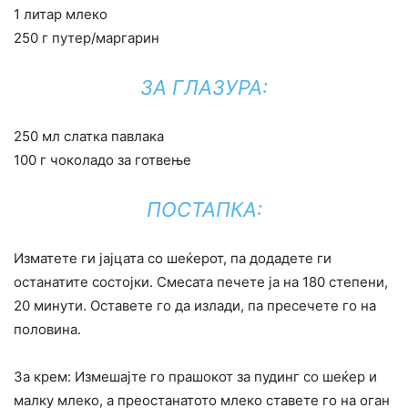
1 литар млеко
250 г путер/маргарин
ЗА ГЛАЗУРА:
250 мл слатка павлака
100 г чоколадо за готвење
ПОСТАПКА:
Изматете ги јајцата со шеќерот, па додадете ги
останатите состојки. Смесата печете ја на 180 степени,
20 минути. Оставете го да излади, па пресечете го на
половина.
За крем: Измешајте го прашокот за пудинг со шеќер и
малку млеко, а преостанатото млеко ставете го на оган