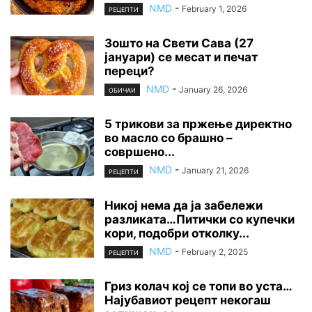
NMD
-
February 1, 2026
РЕЦЕПТИ
Зошто на Свети Сава (27
јануари) се месат и печат
переци?
NMD
-
January 26, 2026
ОБИЧАИ
5 трикови за пржење директно
во масло со брашно –
совршено...
NMD
-
January 21, 2026
РЕЦЕПТИ
Никој нема да ја забележи
разликата…Питички со купечки
кори, подобри отколку...
NMD
-
February 2, 2025
РЕЦЕПТИ
Гриз колач кој се топи во уста…
Најубавиот рецепт некогаш