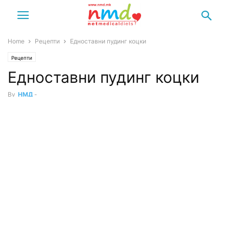
Home
Рецепти
Едноставни пудинг коцки
Рецепти
Едноставни пудинг коцки
By
НМД
-