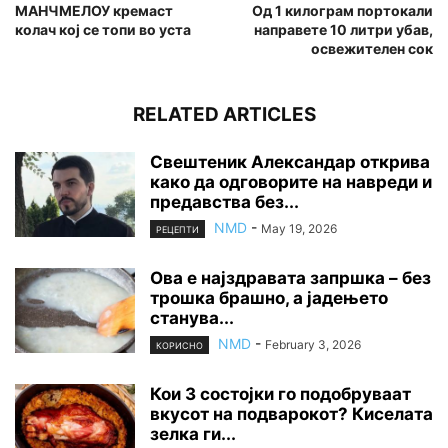
МАНЧМЕЛОУ кремаст
Од 1 килограм портокали
колач кој се топи во уста
направете 10 литри убав,
освежителен сок
RELATED ARTICLES
Свештеник Александар открива
како да одговорите на навреди и
предавства без...
NMD
-
May 19, 2026
РЕЦЕПТИ
Ова е најздравата запршка – без
трошка брашно, а јадењето
станува...
NMD
-
February 3, 2026
КОРИСНО
Кои 3 состојки го подобруваат
вкусот на подварокот? Киселата
зелка ги...