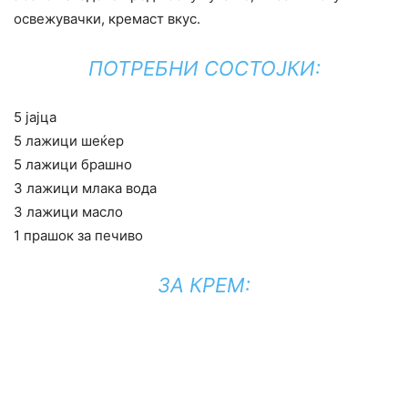
освежувачки, кремаст вкус.
ПОТРЕБНИ СОСТОЈКИ:
5 јајца
5 лажици шеќер
5 лажици брашно
3 лажици млака вода
3 лажици масло
1 прашок за печиво
ЗА КРЕМ: