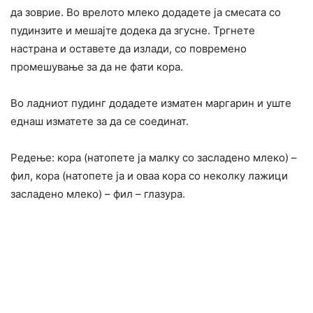
да зоврие. Во врелото млеко додадете ја смесата со
пудинзите и мешајте додека да згусне. Тргнете
настрана и оставете да излади, со повремено
промешување за да не фати кора.
Во ладниот пудинг додадете изматен маргарин и уште
еднаш изматете за да се соединат.
Редење: кора (натопете ја малку со засладено млеко) –
фил, кора (натопете ја и оваа кора со неколку лажици
засладено млеко) – фил – глазура.