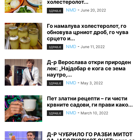
холестеролот...
NMD
-
June 20, 2022
ЗДРАВЈЕ
Го намалува холестеролот, го
обновува црниот дроб, го чува
срцето и...
NMD
-
June 11, 2022
ЗДРАВЈЕ
Д-р Верослава откри природен
лек: „Најдобар е кога се зема
наутро,...
NMD
-
May 3, 2022
ЗДРАВЈЕ
Пет златни рецепти – ги чисти
крвните садови, ги прави како...
NMD
-
March 10, 2022
ЗДРАВЈЕ
Д-Р ЧУБРИЛО ГО PAЗБИ МИТОТ