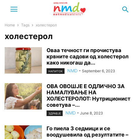
Home
Tags
холестерол
холестерол
Оваа течност ги прочистува
крвните садови од холестерол
како никогаш да...
NMD
-
September 6, 2023
НАПИТОК
ОВА ОВОШЈЕ Е ОДЛИЧНО ЗА
НАМАЛУВАЊЕ НА
ХОЛЕСТЕРОЛОТ: Нутриционист
советува –...
NMD
-
June 8, 2023
ЗДРАВЈЕ
Го пиела 3 седмици и се
воодушевила од резултатите –