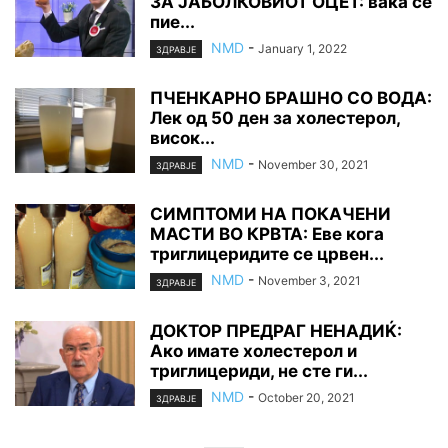
ЗА ЈАБОЛКОВИОТ ОЦЕТ: вака се
пие...
NMD
-
January 1, 2022
ЗДРАВЈЕ
ПЧЕНКАРНО БРАШНО СО ВОДА:
Лек од 50 ден за холестерол,
висок...
NMD
-
November 30, 2021
ЗДРАВЈЕ
СИМПТОМИ НА ПОКАЧЕНИ
МАСТИ ВО КРВТА: Еве кога
триглицеридите се црвен...
NMD
-
November 3, 2021
ЗДРАВЈЕ
ДОКТОР ПРЕДРАГ НЕНАДИЌ:
Ако имате холестерол и
триглицериди, не сте ги...
NMD
-
October 20, 2021
ЗДРАВЈЕ