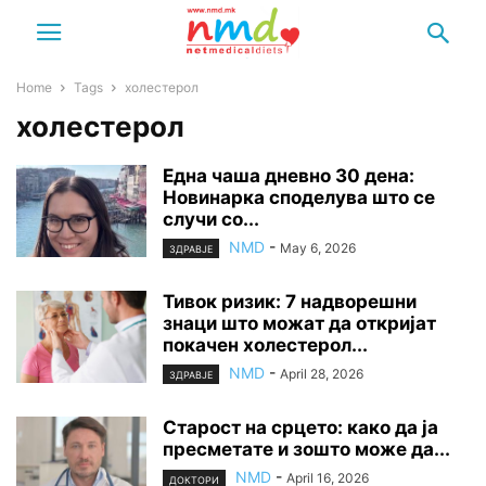
Home
Tags
холестерол
холестерол
Една чаша дневно 30 дена:
Новинарка споделува што се
случи со...
NMD
-
May 6, 2026
ЗДРАВЈЕ
Тивок ризик: 7 надворешни
знаци што можат да откријат
покачен холестерол...
NMD
-
April 28, 2026
ЗДРАВЈЕ
Старост на срцето: како да ја
пресметате и зошто може да...
NMD
-
April 16, 2026
ДОКТОРИ