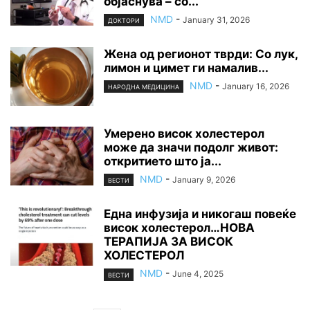
објаснува – со...
NMD
-
January 31, 2026
ДОКТОРИ
Жена од регионот тврди: Со лук,
лимон и цимет ги намалив...
NMD
-
January 16, 2026
НАРОДНА МЕДИЦИНА
Умерено висок холестерол
може да значи подолг живот:
откритието што ја...
NMD
-
January 9, 2026
ВЕСТИ
Една инфузија и никогаш повеќе
висок холестерол…НОВА
ТЕРАПИЈА ЗА ВИСОК
ХОЛЕСТЕРОЛ
NMD
-
June 4, 2025
ВЕСТИ