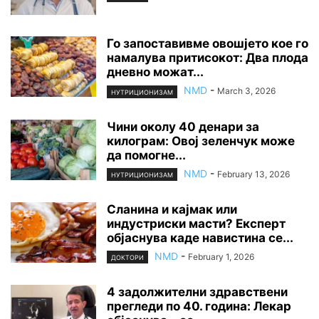
Го запоставивме овошјето кое го
намалува притисокот: Два плода
дневно можат...
NMD
-
March 3, 2026
НУТРИЦИОНИЗАМ
Чини околу 40 денари за
килограм: Овој зеленчук може
да помогне...
NMD
-
February 13, 2026
НУТРИЦИОНИЗАМ
Сланина и кајмак или
индустриски масти? Експерт
објаснува каде навистина се...
NMD
-
February 1, 2026
ДОКТОРИ
4 задолжителни здравствени
прегледи по 40. година: Лекар