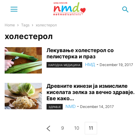
Home
Tags
холестерол
холестерол
Лекување холестерол со
пелистерка и праз
НМД
-
December 19, 2017
НАРОДНА МЕДИЦИНА
Древните кинези ја измислиле
киселата зелка за вечно здравје.
Еве како...
NMD
-
December 14, 2017
ЗДРАВЈЕ
9
10
11