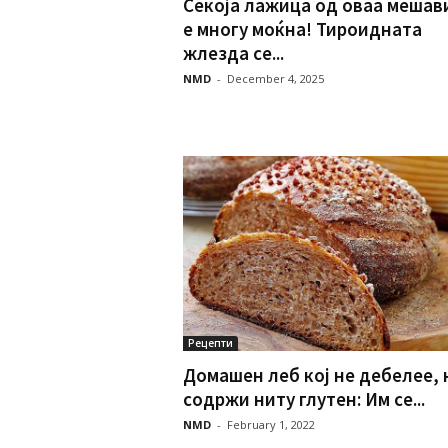
Секоја лажица од оваа мешав
е многу моќна! Тироидната
жлезда се...
NMD
-
December 4, 2025
Рецепти
Домашен леб кој не дебелее, 
содржи ниту глутен: Им се...
NMD
-
February 1, 2022