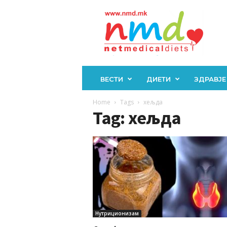
Н
М
Д
ВЕСТИ
ДИЕТИ
ЗДРАВЈЕ
Home
Tags
хељда
Tag: хељда
Нутриционизам