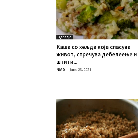
Здравје
Kаша со хељда која спасува
живот, спречува дебелеење и 
штити...
NMD
-
June 23, 2021