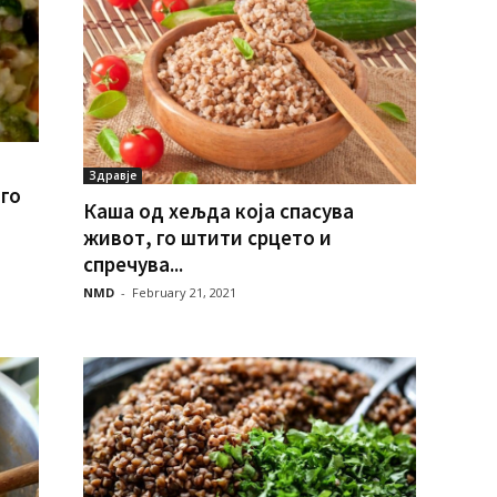
Здравје
го
Каша од хељда која спасува
живот, го штити срцето и
спречува...
NMD
-
February 21, 2021