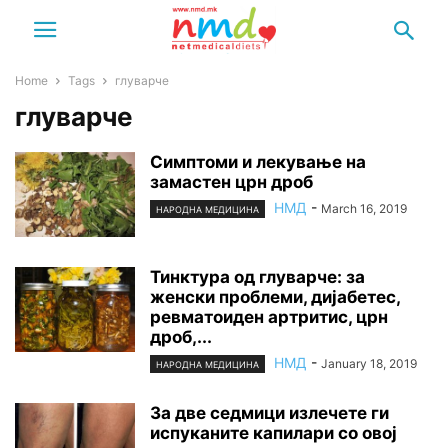
Home
Tags
глуварче
глуварче
Симптоми и лекување на
замастен црн дроб
НМД
-
March 16, 2019
НАРОДНА МЕДИЦИНА
Тинктура од глуварче: за
женски проблеми, дијабетес,
ревматоиден артритис, црн
дроб,...
НМД
-
January 18, 2019
НАРОДНА МЕДИЦИНА
За две седмици излечете ги
испуканите капилари со овој