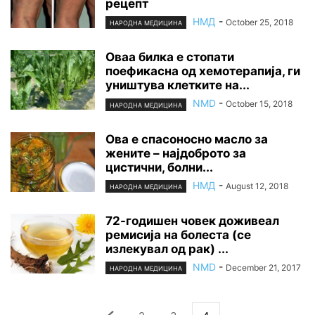
рецепт
НМД
-
October 25, 2018
НАРОДНА МЕДИЦИНА
Оваа билка е стопати
поефикасна од хемотерапија, ги
уништува клетките на...
NMD
-
October 15, 2018
НАРОДНА МЕДИЦИНА
Ова е спасоносно масло за
жените – најдоброто за
цистични, болни...
НМД
-
August 12, 2018
НАРОДНА МЕДИЦИНА
72-годишен човек доживеал
ремисија на болеста (се
излекувал од рак) ...
NMD
-
December 21, 2017
НАРОДНА МЕДИЦИНА