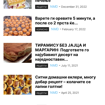
печење
NMD
-
December 31, 2022
РЕЦЕПТИ
Варете ги оревите 5 минути, а
после со 2 прста ќе...
NMD
-
February 17, 2022
КОРИСНО
ТИРАМИСУ БЕЗ ЈАЈЦА И
МАРГАРИН: Подгответе го
најубавиот десерт на
наједноставен...
NMD
-
July 11, 2021
РЕЦЕПТИ
Ситни домашни еклери, многу
добар рецепт – колачите се
лапни голтни!
NMD
-
April 25, 2021
РЕЦЕПТИ