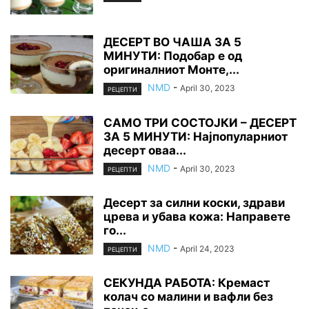
ДЕСЕРТ ВО ЧАША ЗА 5
МИНУТИ: Подобар е од
оригиналниот Монте,...
NMD
-
April 30, 2023
РЕЦЕПТИ
САМО ТРИ СОСТОЈКИ – ДЕСЕРТ
ЗА 5 МИНУТИ: Најпопуларниот
десерт оваа...
NMD
-
April 30, 2023
РЕЦЕПТИ
Десерт за силни коски, здрави
црева и убава кожа: Направете
го...
NMD
-
April 24, 2023
РЕЦЕПТИ
СЕКУНДА РАБОТА: Кремаст
колач со малини и вафли без