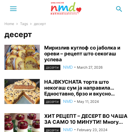
Home
Tags
десерт
десерт
Миризлив куглоф со јаболка и
ореви – рецепт што секогаш
успева
NMD
-
March 27, 2026
ДЕСЕРТИ
НАЈВКУСНАТА торта што
некогаш сум ја направила…
Едноставно, брзо и вкусно…
NMD
-
May 11, 2024
ДЕСЕРТИ
ХИТ РЕЦЕПТ – ДЕСЕРТ ВО ЧАША
ЗА САМО 10 МИНУТИ! Многу...
NMD
-
February 23, 2024
ДЕСЕРТИ