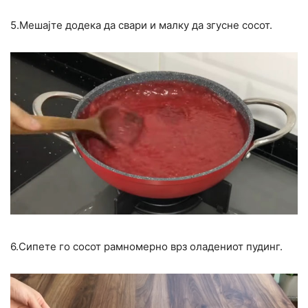
5.Мешајте додека да свари и малку да згусне сосот.
6.Сипете го сосот рамномерно врз оладениот пудинг.