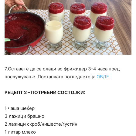
7.Оставете да се олади во фрижидер 3-4 часа пред
послужување. Постапката погледнете ја
ОВДЕ
.
РЕЦЕПТ 2 – ПОТРЕБНИ СОСТОЈКИ:
1 чаша шеќер
3 лажици брашно
2 лажици скроб/нишесте/густин
1 литар млеко