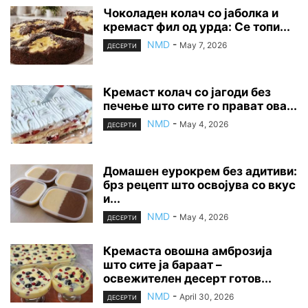
Чоколаден колач со јаболка и
кремаст фил од урда: Се топи...
NMD
-
May 7, 2026
ДЕСЕРТИ
Кремаст колач со јагоди без
печење што сите го прават ова...
NMD
-
May 4, 2026
ДЕСЕРТИ
Домашен еурокрем без адитиви:
брз рецепт што освојува со вкус
и...
NMD
-
May 4, 2026
ДЕСЕРТИ
Кремаста овошна амброзија
што сите ја бараат –
освежителен десерт готов...
NMD
-
April 30, 2026
ДЕСЕРТИ