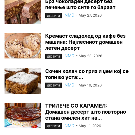
Брз чоколаден десерт без
печење што сите го бараат
NMD
-
May 27, 2026
ДЕСЕРТИ
Кремаст сладолед од кафе без
машина: Најлесниот домашен
летен десерт
NMD
-
May 23, 2026
ДЕСЕРТИ
Сочен колач со гриз и џем кој се
топи во уста:...
NMD
-
May 19, 2026
ДЕСЕРТИ
ТРИЛЕЧЕ СО КАРАМЕЛ:
Домашен десерт што повторно
стана омилен хит на...
NMD
-
May 11, 2026
ДЕСЕРТИ