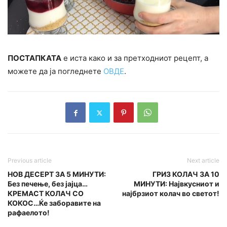
ПОСТАПКАТА
е иста како и за претходниот рецепт, а
можете да ја погледнете
ОВДЕ
.
Previous article
Next article
НОВ ДЕСЕРТ ЗА 5 МИНУТИ:
ГРИЗ КОЛАЧ ЗА 10
Без печење, без јајца…
МИНУТИ: Највкусниот и
КРЕМАСТ КОЛАЧ СО
најбрзиот колач во светот!
КОКОС…Ќе заборавите на
рафаелото!