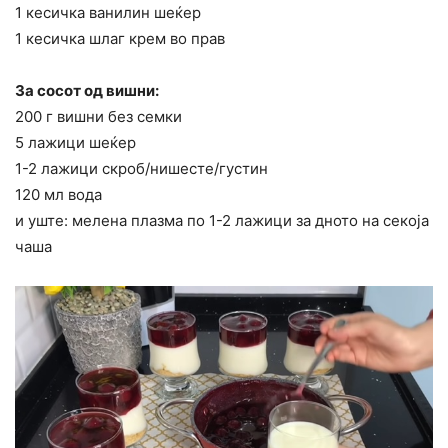
1 кесичка ванилин шеќер
1 кесичка шлаг крем во прав
За сосот од вишни:
200 г вишни без семки
5 лажици шеќер
1-2 лажици скроб/нишесте/густин
120 мл вода
и уште: мелена плазма по 1-2 лажици за дното на секоја
чаша