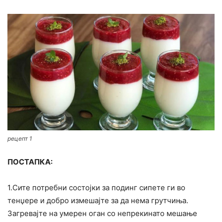
рецепт 1
ПОСТАПКА:
1.Сите потребни состојки за подинг сипете ги во
тенџере и добро измешајте за да нема грутчиња.
Загревајте на умерен оган со непрекинато мешање