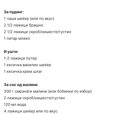
За пудинг:
1 чаша шеќер (или по вкус)
2 1/2 лажици брашно
2 1/2 лажици скроб/нишесте/густин
1 литар млеко
И уште:
1-2 лажици путер
1 кесичка ванилин шеќер
1 кесичка крем шлаг
За сос од малини:
300 г смрзнати малини (или бобинки по избор)
2 лажици скроб/нишесте/густин
120 мл вода
4 лажици шеќер или по вкус