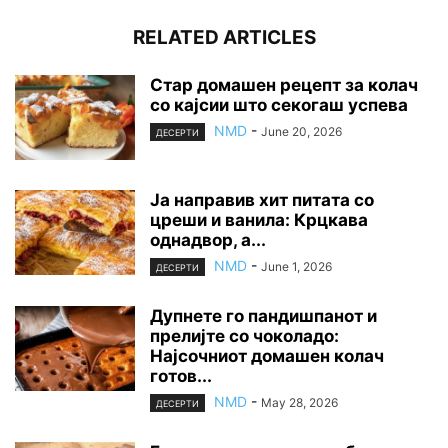
RELATED ARTICLES
Стар домашен рецепт за колач
со кајсии што секогаш успева
NMD
-
June 20, 2026
ДЕСЕРТИ
Ја направив хит питата со
цреши и ванила: Крцкава
однадвор, а...
NMD
-
June 1, 2026
ДЕСЕРТИ
Дупнете го пандишпанот и
прелијте со чоколадо:
Најсочниот домашен колач
готов...
NMD
-
May 28, 2026
ДЕСЕРТИ