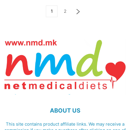
1
2
ABOUT US
This site contains product affiliate links. We may receive a