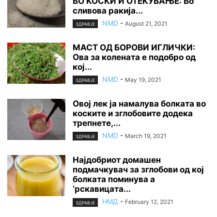
ВО КОСКИ И ОТЕКУВАЊЕ: Во
сливова ракија...
NMD
-
August 21, 2021
ЗДРАВЈЕ
МАСТ ОД БОРОВИ ИГЛИЧКИ:
Ова за колената е подобро од
кој...
NMD
-
May 19, 2021
ЗДРАВЈЕ
Овој лек ја намалува болката во
коските и зглобовите додека
трепнете,...
NMD
-
March 19, 2021
ЗДРАВЈЕ
Најдобриот домашен
подмачкувач за зглобови од кој
болката поминува а
‘рскавицата...
НМД
-
February 12, 2021
ЗДРАВЈЕ