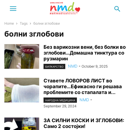
Home
Tags
болни зглобови
болни зглобови
Без варикозни вени, без болки во
зглобови…Домашна тинктура со
рузмарин
NMD
-
October 9, 2025
БИЛКАРСТВО
Ставете ЛОВОРОВ ЛИСТ во
чорапите…Ефикасно ги решава
проблемите со стапалата и...
NMD
-
НАРОДНА МЕДИЦИНА
September 29, 2024
ЗА СИЛНИ КОСКИ И ЗГЛОБОВИ:
Само 2 состојки!