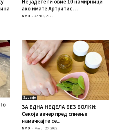
ку
Не јадете ги овие 10 намирници
тина
ако имате Артритис…
NMD
-
April 6, 2025
Здравје
Го
ЗА ЕДНА НЕДЕЛА БЕЗ БОЛКИ:
Секоја вечер пред спиење
намачкајте се...
NMD
-
March 20, 2022