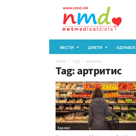
Н
М
Д
ВЕСТИ
ДИЕТИ
ЗДРАВЈЕ
Home
Tags
артритис
Tag: артритис
Здравје