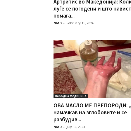
Артритис во Македонија: Кол
луѓе се погодени и што навис
помага...
NMD
-
February 15, 2026
Народна медицина
ОВА МАСЛО МЕ ПРЕПОРОДИ: „
намачкав на зглобовите и се
разбудив...
NMD
-
July 12, 2023