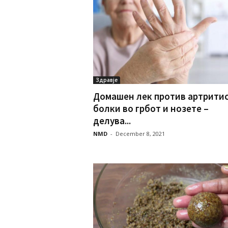
Здравје
Домашен лек против артритис
болки во грбот и нозете –
делува...
NMD
-
December 8, 2021