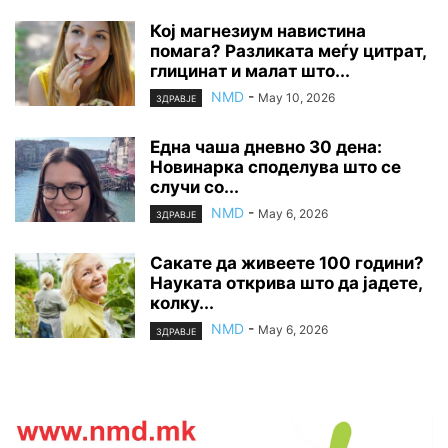
Кој магнезиум навистина
помага? Разликата меѓу цитрат,
глицинат и малат што...
NMD
-
May 10, 2026
ЗДРАВЈЕ
Една чаша дневно 30 дена:
Новинарка споделува што се
случи со...
NMD
-
May 6, 2026
ЗДРАВЈЕ
Сакате да живеете 100 години?
Науката открива што да јадете,
колку...
NMD
-
May 6, 2026
ЗДРАВЈЕ