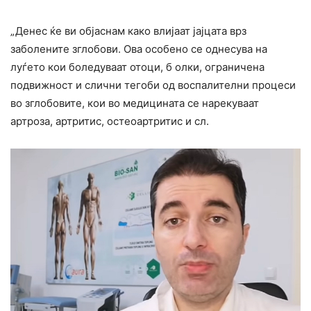
„Денес ќе ви објаснам како влијаат јајцата врз
заболените зглобови. Ова особено се однесува на
луѓето кои боледуваат отоци, б олки, ограничена
подвижност и слични тегоби од воспалителни процеси
во зглобовите, кои во медицината се нарекуваат
артроза, артритис, остеоартритис и сл.