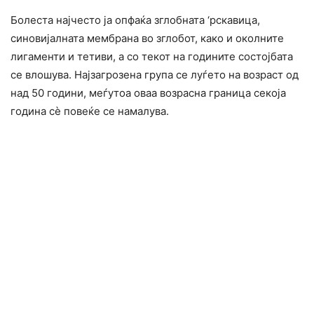
Болеста најчесто ја опфаќа зглобната ‘рскавица,
синовијалната мембрана во зглобот, како и околните
лигаменти и тетиви, а со текот на годините состојбата
се влошува. Најзагрозена група се луѓето на возраст од
над 50 години, меѓутоа оваа возрасна граница секоја
година сè повеќе се намалува.