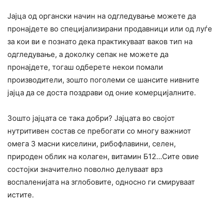
Јајца од органски начин на одгледување можете да
пронајдете во специјализирани продавници или од луѓе
за кои ви е познато дека практикуваат ваков тип на
одгледување, а доколку сепак не можете да
пронајдете, тогаш одберете некои помали
производители, зошто поголеми се шансите нивните
јајца да се доста поздрави од оние комерцијалните.
Зошто јајцата се така добри? Јајцата во својот
нутритивен состав се пребогати со многу важниот
омега 3 масни киселини, рибофлавини, селен,
природен облик на колаген, витамин Б12…Сите овие
состојки значително поволно делуваат врз
воспаленијата на зглобовите, односно ги cмиpyваат
истите.