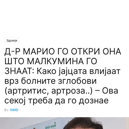
Здравје
Д-Р МАРИО ГО ОТКРИ ОНА
ШТО МАЛКУМИНА ГО
ЗНААТ: Како јајцата влијаат
врз болните зглобови
(артритис, артроза..) – Ова
секој треба да го дознае
By
NMD
-