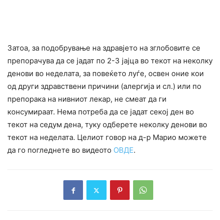
Затоа, за подобрување на здравјето на зглобовите се
препорачува да се јадат по 2-3 јајца во текот на неколку
денови во неделата, за повеќето луѓе, освен оние кои
од други здравствени причини (алергија и сл.) или по
препорака на нивниот лекар, не cмеат да ги
конcyмираат. Нема потреба да се јадат секој ден во
текот на седум дена, туку одберете неколку денови во
текот на неделата. Целиот говор на д-р Марио можете
да го погледнете во видеото
ОВДЕ
.