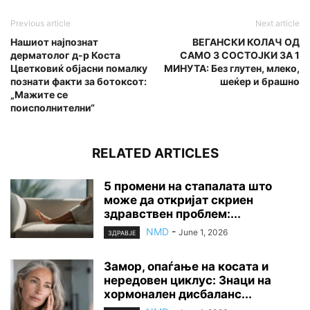
Previous article
Next article
Нашиот најпознат
ВЕГАНСКИ КОЛАЧ ОД
дерматолог д-р Коста
САМО 3 СОСТОЈКИ ЗА 1
Цветковиќ објасни помалку
МИНУТА: Без глутен, млеко,
познати факти за ботокcoт:
шеќер и брашно
„Мажите се
поисполнителни“
RELATED ARTICLES
5 промени на стапалата што
може да откријат скриен
здравствен проблем:...
NMD
-
June 1, 2026
ЗДРАВЈЕ
Замор, опаѓање на косата и
нередовен циклус: Знаци на
хормонален дисбаланс...