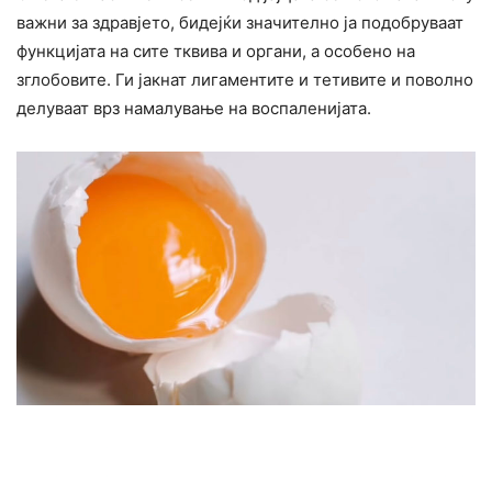
важни за здравјето, бидејќи значително ја подобруваат
функцијата на сите тквива и opгани, а особено на
зглобовите. Ги јакнат лигаментите и тетивите и поволно
делуваат врз намалување на воспаленијата.