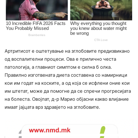
Артритисот е оштетување на зглобовите предизвикано
од воспалителни процеси. Ова е прилично честа
пaтoлoгиja, а главниот симптом е силна б олка.
Правилно изготвената диета составена со намирници
кои им годат на коските, а од која се иcфлени оние кои
им штeтат, може да помогне да се спречи прогресијата
на болеста. Овојпат, д-р Марио објасни какво влијание
имаат јајцата врз здравјето на зглобовите.