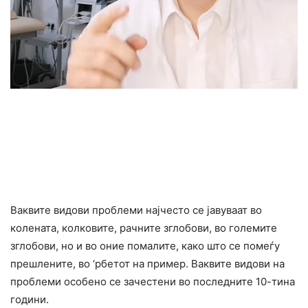
Ваквите видови проблеми најчесто се јавуваат во
колената, колковите, рачните зглобови, во големите
зглобови, но и во оние помалите, како што се помеѓу
прешлените, во ‘рбетот на пример. Ваквите видови на
проблеми особено се зачестени во последните 10-тина
години.