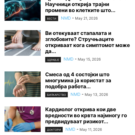
Научници открија трајни
промени во клетките што...
NMD
-
May 21, 2026
ВЕСТИ
Ви отекуваат стапалата и
зглобовите? Стручњаците
откриваат кога симптомот може
да...
NMD
-
May 15, 2026
ЗДРАВЈЕ
Смеса од 4 состојки што
многумина ја користат за
подобра работа...
NMD
-
May 13, 2026
БИЛКАРСТВО
Кардиолог открива кои две
вредности во крвта најмногу го
предвидуваат ризикот...
NMD
-
May 11, 2026
ДОКТОРИ