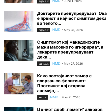
NMD
-
June 1, 2026
ЗДРАВЈЕ
Докторите предупредуваат: Ова
е првиот и најчест симптом дека
во телото...
NMD
-
May 31, 2026
ЗДРАВЈЕ
Симптомот кој македонските
мажи масовно го игнорираат, а
лекарите предупредуваат
дека...
NMD
-
May 27, 2026
ЗДРАВЈЕ
Како постојаниот замор е
поврзан со феритинот:
Протеинот кој открива
анемија,...
NMD
-
May 21, 2026
ВЕСТИ
Црниот дроб „памети“ алкохол: