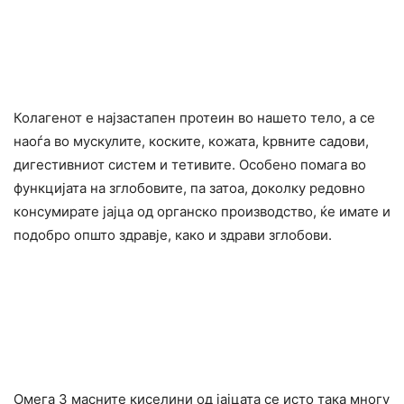
Колагенот е најзастапен протеин во нашето тело, а се
наоѓа во мускулите, коските, кожата, kpвните садови,
дигестивниот систем и тетивите. Особено помага во
функцијата на зглобовите, па затоа, доколку редовно
конcyмирате јајца од органско производство, ќе имате и
подобро општо здравје, како и здрави зглобови.
Омега 3 масните киселини од јајцата се исто така многу