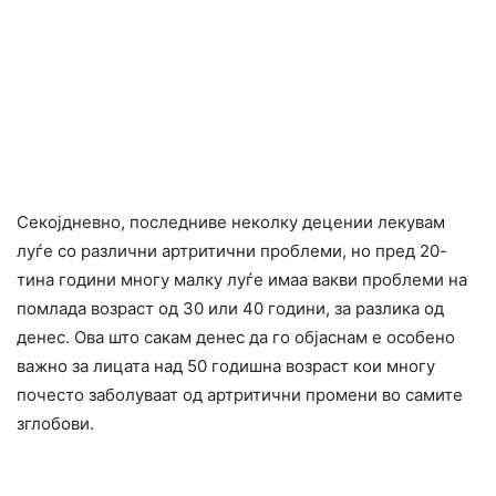
Секојдневно, последниве неколку децении лекувам
луѓе со различни артритични проблеми, но пред 20-
тина години многу малку луѓе имаа вакви проблеми на
помлада возраст од 30 или 40 години, за разлика од
денес. Ова што сакам денес да го објаснам е особено
важно за лицата над 50 годишна возраст кои многу
почесто заболуваат од артритични промени во самите
зглобови.