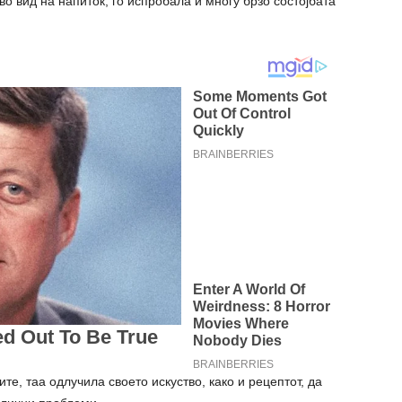
во вид на напиток, го испробала и многу брзо состојбата
те, таа одлучила своето искуство, како и рецептот, да