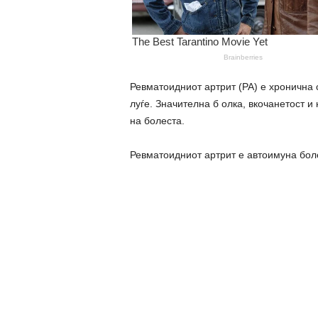
Ревматоидниот артрит (РА) е хронична 
луѓе. Значителна б олка, вкочанетост 
на болеста.
Ревматоидниот артрит е автоимуна болес