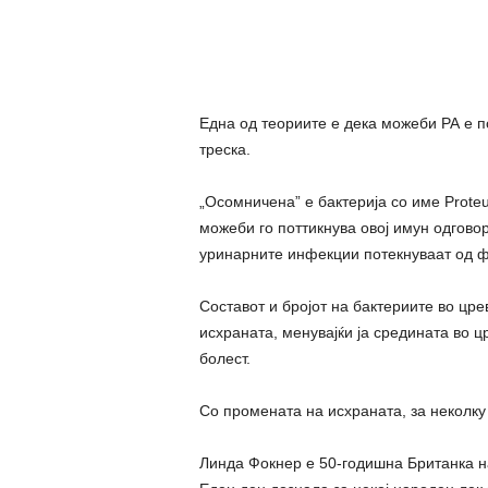
Една од теориите е дека можеби РА е п
треска.
„Ocoмничена” е бактерија со име Proteus
можеби го поттикнува овој имун одговор
уринарните инфекции потекнуваат од ф
Составот и бројот на бактериите во цре
исхраната, менувајќи ја средината во цр
болест.
Со промената на исхраната, за неколку
Линда Фокнер е 50-годишна Британка на