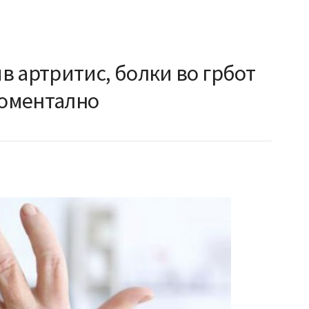
в артритис, болки во грбот
моментално