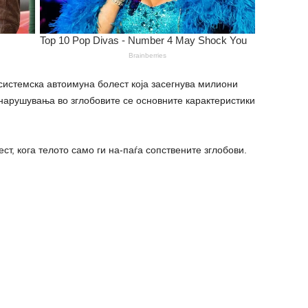
системска автоимуна болест која засегнува милиони
и наpyшувања во зглобовите се основните карактеристики
т, кога телото само ги на-паѓа сопствените зглобови.