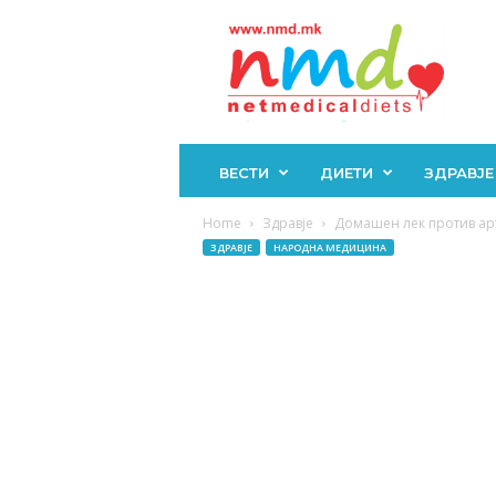
Н
М
Д
ВЕСТИ
ДИЕТИ
ЗДРАВЈЕ
Home
Здравје
Домашен лек против арт
ЗДРАВЈЕ
НАРОДНА МЕДИЦИНА