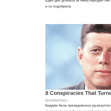
Еден ден дознала за некој народен лек 
и се подобрила.
Бидејќи била презадоволна од резултати