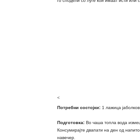
го сподели со луѓе кои имаат исти или 
<
Потребни состојки:
1 лажица јаболков 
Подготовка:
Во чаша топла вода измеш
Конcyмирајте двапати на ден од напиток
навечер.