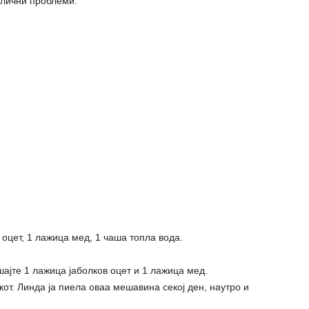
слични проблеми.
оцет, 1 лажица мед, 1 чаша топла вода.
ајте 1 лажица јаболков оцет и 1 лажица мед.
от. Линда ја пиела оваа мешавина секој ден, наутро и