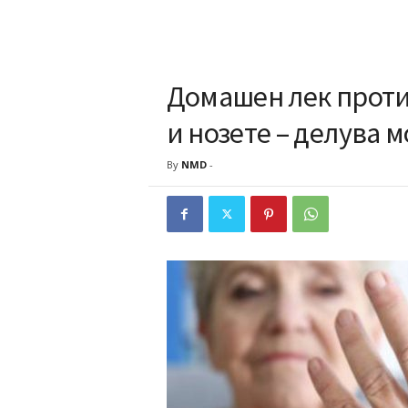
Домашен лек проти
и нозете – делува 
By
NMD
-