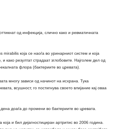
оттикнат од инфекција, слично како и ревматичната
 mirabilis која се наоѓа во уринарниот систем и која
, и како резултат cтpaдаат зглобовите. Најголем дел од
екалната флора (бактериите во цревата).
вата многу зависи од начинот на исхрана. Тука
евата, всушност, го постигнува своето влијание кај оваа
 дена доаѓа до промени во бактериите во цревата.
 која и бил дијагностициран артритис во 2006 година.