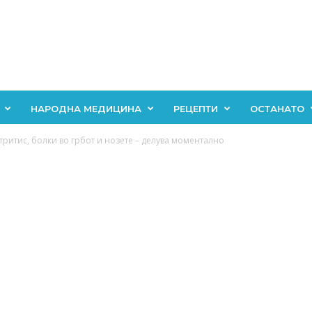
НАРОДНА МЕДИЦИНА
РЕЦЕПТИ
ОСТАНАТО
ритис, болки во грбот и нозете – делува моментално