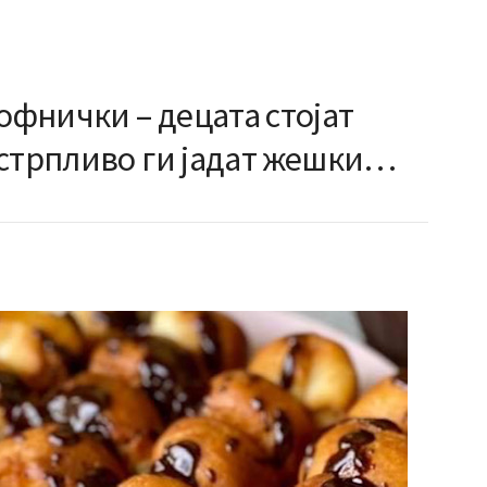
фнички – децата стојат
естрпливо ги јадат жешки…