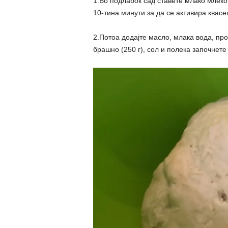
1.Во подлабок сад ставете млако млеко
10-тина минути за да се активира квасе
2.Потоа додајте масло, млака вода, пр
брашно (250 г), сол и полека започнете