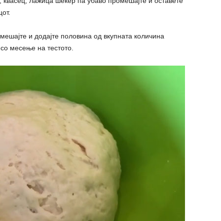
, квасец, лажица шеќер па убаво промешајте и оставете
цот.
омешајте и додајте половина од вкупната количина
 со месење на тестото.