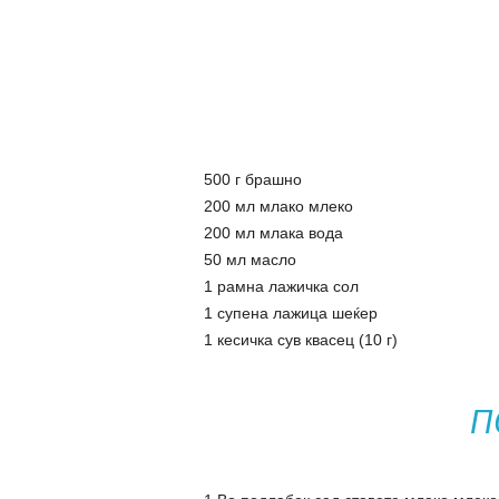
500 г брашно
200 мл млако млеко
200 мл млака вода
50 мл масло
1 рамна лажичка сол
1 супена лажица шеќер
1 кесичка сув квасец (10 г)
П