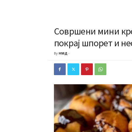
Совршени мини кро
покрај шпорет и н
By
НМД
-