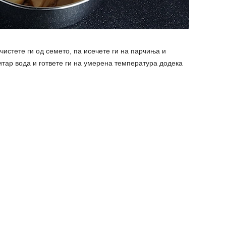
чистете ги од семето, па исечете ги на парчиња и
 литар вода и гответе ги на умерена температура додека