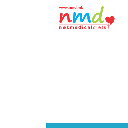
Н
М
Д