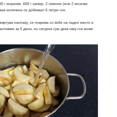
00 г моркови, 600 г шеќер, 2 лимони (или 2 кесички
ваа количина се добиваат 6 литри сок.
евртува наопаку, се покрива со ќебе на ладно место и
испивме за 5 дена, но сигурна сум дека овој сок може