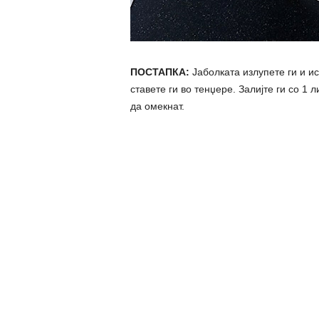
ПОСТАПКА:
Јаболката излупете ги и ис
ставете ги во тенџере. Залијте ги со 1
да омекнат.