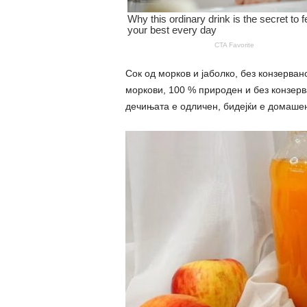
Сок од морков и јаболко, без конзерван
моркови, 100 % природен и без конзерва
дечињата е одличен, бидејќи е домашен