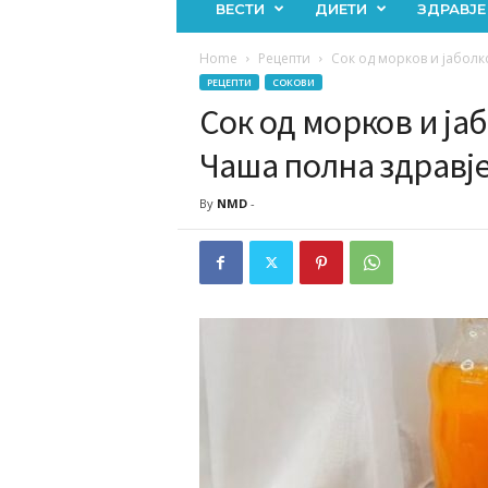
ВЕСТИ
ДИЕТИ
ЗДРАВЈЕ
Home
Рецепти
Сок од морков и јаболк
РЕЦЕПТИ
СОКОВИ
Сок од морков и ја
Чаша полна здравје
By
NMD
-