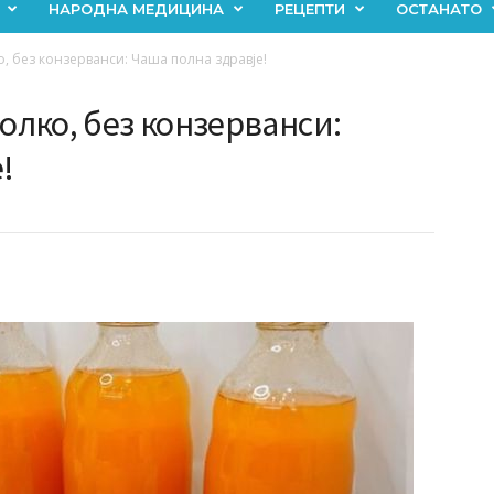
НАРОДНА МЕДИЦИНА
РЕЦЕПТИ
ОСТАНАТО
о, без конзерванси: Чаша полна здравје!
болко, без конзерванси:
!