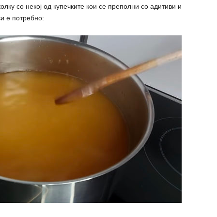
колку со некој од купечките кои се преполни со адитиви и
ви е потребно: