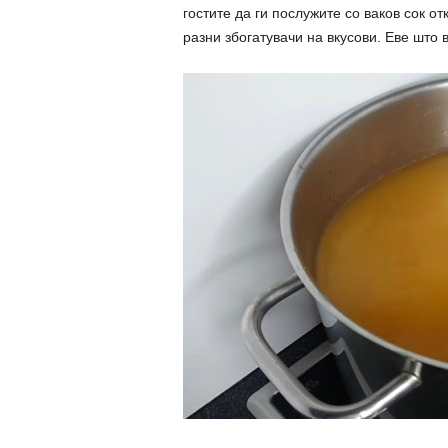
гостите да ги послужите со ваков сок от
разни збогатувачи на вкусови. Еве што 