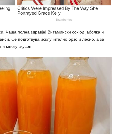
си. Чаша полна здравје! Витамински сок од јаболка и
нси. Се подготвува исклучително брзо и лесно, а за
 и многу вкусен.