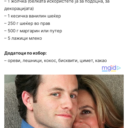
– 1 жолчка (белката искористете ја за подоцна, за
декорацијата)
– 1 кесичка ванилин шеќер
– 250 г шеќер во прав
– 500 г маргарин или путер
– 5 лажици млеко
Додатоци по избор:
– ореви, лешници, кокос, бисквити, цимет, какао