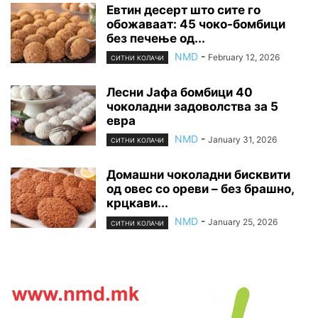
Евтин десерт што сите го
обожаваат: 45 чоко-бомбици
без печење од...
NMD
-
February 12, 2026
СИТНИ КОЛАЧИ
Лесни Јафа бомбици 40
чоколадни задоволства за 5
евра
NMD
-
January 31, 2026
СИТНИ КОЛАЧИ
Домашни чоколадни бисквити
од овес со ореви – без брашно,
крцкави...
NMD
-
January 25, 2026
СИТНИ КОЛАЧИ