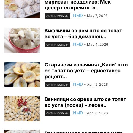
мирисаат неодоливо: Мек
десерт со крем што...
NMD
-
May 7, 2026
СИТНИ КОЛАЧИ
Кифлички со џем што се топат
во уста – брз домашен...
NMD
-
May 4, 2026
СИТНИ КОЛАЧИ
Старински колачиња „Кали“ што
се топат во уста – едноставен
рецепт...
NMD
-
April 9, 2026
СИТНИ КОЛАЧИ
Ванилици со ореви што се топат
во уста (посни) – лесен...
NMD
-
April 8, 2026
СИТНИ КОЛАЧИ