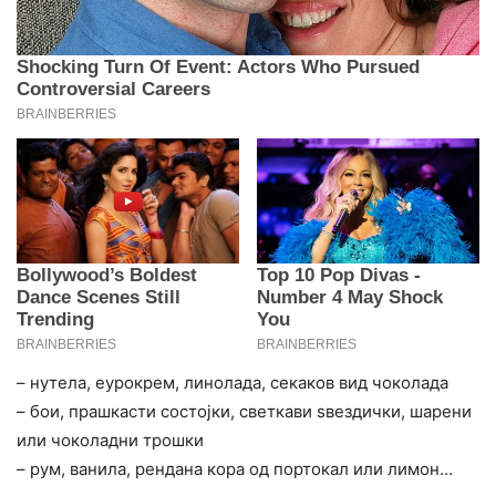
– нутела, еурокрем, линолада, секаков вид чоколада
– бои, прашкасти состојки, светкави ѕвездички, шарени
или чоколадни трошки
– рум, ванила, рендана кора од портокал или лимон…