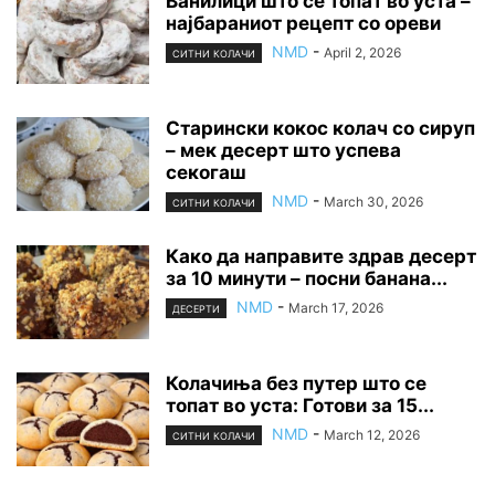
Ванилици што се топат во уста –
најбараниот рецепт со ореви
NMD
-
April 2, 2026
СИТНИ КОЛАЧИ
Старински кокос колач со сируп
– мек десерт што успева
секогаш
NMD
-
March 30, 2026
СИТНИ КОЛАЧИ
Како да направите здрав десерт
за 10 минути – посни банана...
NMD
-
March 17, 2026
ДЕСЕРТИ
Колачиња без путер што се
топат во уста: Готови за 15...
NMD
-
March 12, 2026
СИТНИ КОЛАЧИ