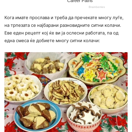
Кога имате прослава и треба да пречекате многу луѓе,
на трпезата се најбарани разновидните ситни колачи.
Еве еден рецепт кој ќе ви ја ослесни работата, па од
една смеса ќе добиете многу ситни колачи: