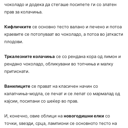
чоколадо и додека да стегаше посипете ги со златен
прав за колачиња.
Кифличките
се основно тесто валано и печено и потоа
краевите се потопуваат во чоколадо, а потоа во јаткасти
плодови.
Тркалезните колачиња
се со рендана кора од лимон и
рендано чоколадо, обликувани во топчиња и малку
притиснати.
Ванилиците
се прават на класичен начин со
калапчиња-модла, се печат и се лепат со мармалад од
кајсии, посипани со шеќер во прав.
И, конечно, овие облици на
новогодишни елки
со
точки, ѕвезди, срца, лампиони се основното тесто на