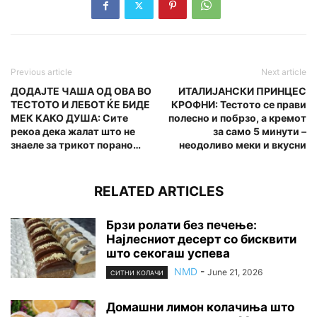
Previous article
Next article
ДОДАЈТЕ ЧАША ОД ОВА ВО
ИТАЛИЈАНСКИ ПРИНЦЕС
ТЕСТОТО И ЛЕБОТ ЌЕ БИДЕ
КРОФНИ: Тестото се прави
МЕК КАКО ДУША: Сите
полесно и побрзо, а кремот
рекоа дека жалат што не
за само 5 минути –
знаеле за трикот порано…
неодоливо меки и вкусни
RELATED ARTICLES
Брзи ролати без печење:
Најлесниот десерт со бисквити
што секогаш успева
NMD
-
June 21, 2026
СИТНИ КОЛАЧИ
Домашни лимон колачиња што