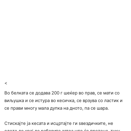
<
Во белката се додава 200 г шеќер во прав, се мати со
виљушка и се истура во кесичка, се врзува со ластик и
се прави многу мала дупка на дното, па се шара.
Стискајте ја кесата и исцртајте ги ѕвездичките, не
одете до крај до рабовите затоа што ќе претече, туку