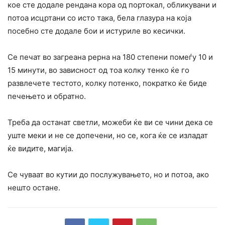
кое сте додале рендана кора од портокал, обликувани и
потоа исцртани со исто така, бела глазура на која
посебно сте додале бои и истуриле во кесички.
Се печат во загреана рерна на 180 степени помеѓу 10 и
15 минути, во зависност од тоа колку тенко ќе го
развлечете тестото, колку потенко, пократко ќе биде
печењето и обратно.
Треба да останат светли, можеби ќе ви се чини дека се
уште меки и не се допечени, но се, кога ќе се изладат
ќе видите, магија.
Се чуваат во кутии до послужувањето, но и потоа, ако
нешто остане.