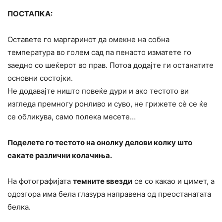
ПОСТАПКА:
Оставете го маргаринот да омекне на собна
температура во голем сад па пенасто изматете го
заедно со шеќерот во прав. Потоа додајте ги останатите
основни состојки.
Не додавајте ништо повеќе дури и ако тестото ви
изгледа премногу ронливо и суво, не грижете сè се ќе
се обликува, само полека месете…
Поделете го тестото на онолку делови колку што
сакате различни колачиња.
На фотографијата
темните ѕвезди
се сo какао и цимет, а
одозгора има бела глазура направена од преостанатата
белка.