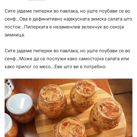
Сите јадеме пиперки во павлака, но уште поубави се во
сенф…Ова е дефинитивно највкусната зимска салата што
постои…Пиперката е незаменлив зеленчук во секоја
зимница.
Сите јадеме пиперки во павлака, но уште поубави се во
сенф…Може да се послужи како самостојна салата или
како прилог со месо…Еве што ви е потребно: