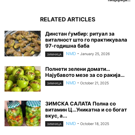
RELATED ARTICLES
Динстан ѓумбир: ритуал за
виталност што го практикувала
97-годишна баба
NMD
-
January 25, 2026
ЗИМНИЦА
Полнети зелени домати…
Најубавото мезе за со ракија…
NMD
-
October 21, 2025
ЗИМНИЦА
ЗИМСКА САЛАТА Полна со
витамин Ц…Уникатна и со богат
вкус, а...
NMD
-
October 18, 2025
ЗИМНИЦА