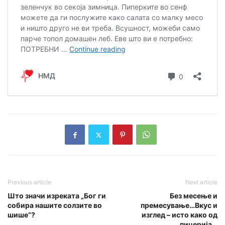
Previous article
Next article
Што значи изреката „Бог ги
Без месење и
собира нашите солзите во
премесување…Вкус и
шише“?
изглед – исто како од
пицерија…