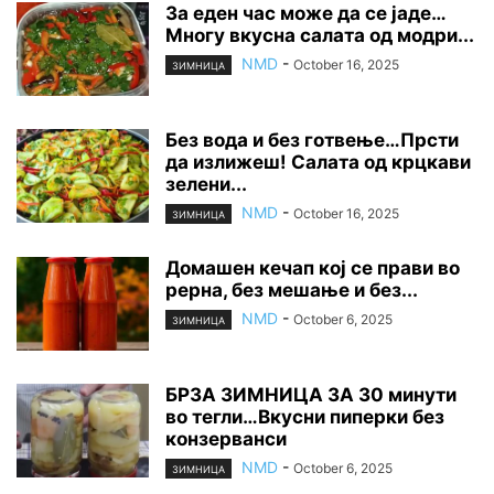
За еден час може да се јаде…
Многу вкусна салата од модри...
NMD
-
October 16, 2025
ЗИМНИЦА
Без вода и без готвење…Прсти
да излижеш! Салата од крцкави
зелени...
NMD
-
October 16, 2025
ЗИМНИЦА
Домашен кечап кој се прави во
рерна, без мешање и без...
NMD
-
October 6, 2025
ЗИМНИЦА
БРЗА ЗИМНИЦА ЗА 30 минути
во тегли…Вкусни пиперки без
конзерванси
NMD
-
October 6, 2025
ЗИМНИЦА