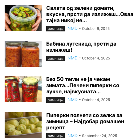
Салата од зелени домати,
вкусна, прсти да излижеш…Оваа
тајна никој не...
NMD
-
October 6, 2025
ЗИМНИЦА
Бабина лутеница, прсти да
излижеш!
NMD
-
October 4, 2025
ЗИМНИЦА
Без 50 тегли не ја чекам
зимата…Печени пиперки со
лукче, највкусната...
NMD
-
October 4, 2025
ЗИМНИЦА
Пиперки полнети со зелка за
зимница – Најдобар домашен
рецепт
NMD
-
September 24, 2025
ЗИМНИЦА