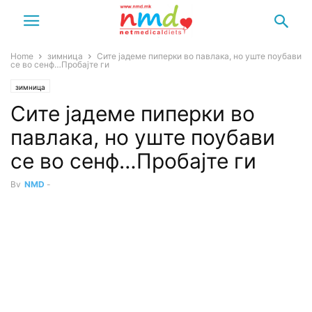
Home
зимница
Сите јадеме пиперки во павлака, но уште поубави
се во сенф…Пробајте ги
зимница
Сите јадеме пиперки во
павлака, но уште поубави
се во сенф…Пробајте ги
By
NMD
-