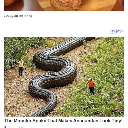
пиперки во сенф