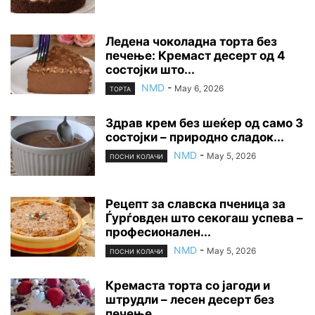
Ледена чоколадна торта без
печење: Кремаст десерт од 4
состојки што...
NMD
-
May 6, 2026
ТОРТА
Здрав крем без шеќер од само 3
состојки – природно сладок...
NMD
-
May 5, 2026
ПОСНИ КОЛАЧИ
Рецепт за славска пченица за
Ѓурѓовден што секогаш успева –
професионален...
NMD
-
May 5, 2026
ПОСНИ КОЛАЧИ
Кремаста торта со јагоди и
штрудли – лесен десерт без
печење...