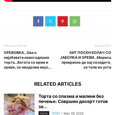
Previous article
Next article
ОРЕВОВКА…Ова е
ХИТ ПОСЕН КОЛАЧ СО
најубавата новогодишна
ЈАБОЛКА И ОРЕВИ…Мириса
торта…Богата со крем и
прекрасно до кај соседите,
ореви, со неодолив вкус…
се топи во уста
RELATED ARTICLES
Торта со плазма и малини без
печење: Совршен десерт готов
за...
NMD
-
May 28, 2026
ТОРТА