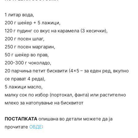
1 литар вода,
200 г шеќер + 5 лажици,
120 г пудинг со вкус на карамела (3 кесички),
200 г посен шлаг,
250 г посен маргарин,
50 г шеќер во прав,
200-300 г чоколадо,
20 парчиња петит бисквити (4×5 – за еден ред, вкупно
се прават 4 реда),
5 лажици масло,
малку сок по избор (портокал, фанта) или растително
млеко за натопување на бисквитот
ПОСТАПКАТА
опишана во детали можете да ја
прочитате
ОВДЕ
: