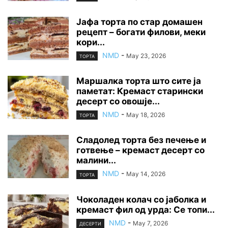
Јафа торта по стар домашен
рецепт – богати филови, меки
кори...
NMD
-
May 23, 2026
ТОРТА
Маршалка торта што сите ја
паметат: Кремаст старински
десерт со овошје...
NMD
-
May 18, 2026
ТОРТА
Сладолед торта без печење и
готвење – кремаст десерт со
малини...
NMD
-
May 14, 2026
ТОРТА
Чоколаден колач со јаболка и
кремаст фил од урда: Се топи...
NMD
-
May 7, 2026
ДЕСЕРТИ