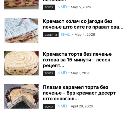
NMD
-
May 5, 2026
ТОРТА
Кремаст колач со јагоди без
печење што сите го прават ова...
NMD
-
May 4, 2026
ДЕСЕРТИ
Кремаста торта без печење
готова за 15 минути – лесен
рецепт...
NMD
-
May 1, 2026
ТОРТА
Плазма карамел торта без
печење – брз кремаст десерт
што секогаш...
NMD
-
April 28, 2026
ТОРТА