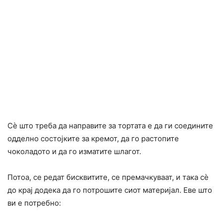
Сѐ што треба да направите за тортата е да ги соедините
одделно состојките за кремот, да го растопите
чоколадото и да го изматите шлагот.
Потоа, се редат бисквитите, се премачкуваат, и така сѐ
до крај додека да го потрошите сиот материјал. Еве што
ви е потребно: