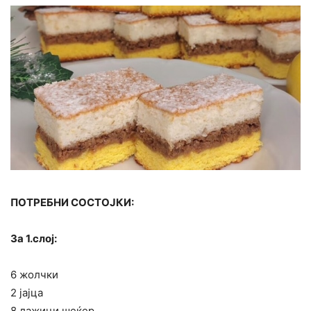
ПОТРЕБНИ СОСТОЈКИ:
За 1.слој:
6 жолчки
2 јајца
8 лажици шеќер