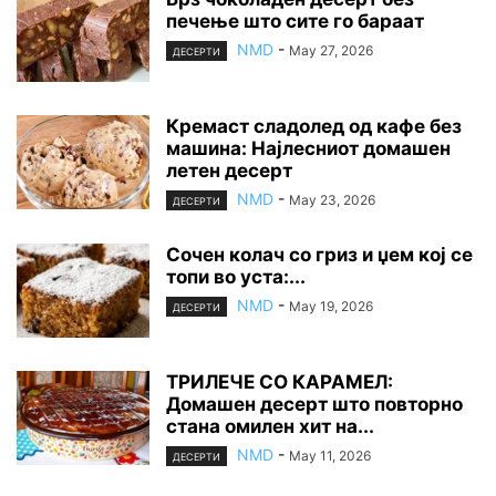
печење што сите го бараат
NMD
-
May 27, 2026
ДЕСЕРТИ
Кремаст сладолед од кафе без
машина: Најлесниот домашен
летен десерт
NMD
-
May 23, 2026
ДЕСЕРТИ
Сочен колач со гриз и џем кој се
топи во уста:...
NMD
-
May 19, 2026
ДЕСЕРТИ
ТРИЛЕЧЕ СО КАРАМЕЛ:
Домашен десерт што повторно
стана омилен хит на...
NMD
-
May 11, 2026
ДЕСЕРТИ