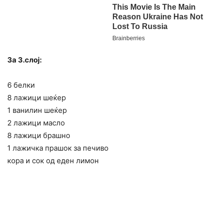
За 3.слој:
6 белки
8 лажици шеќер
1 ванилин шеќер
2 лажици масло
8 лажици брашно
1 лажичка прашок за печиво
кора и сок од еден лимон