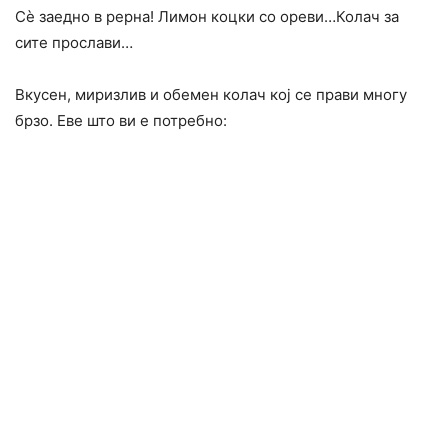
Сѐ заедно в рерна! Лимон коцки со ореви…Колач за
сите прослави…
Вкусен, миризлив и обемен колач кој се прави многу
брзо. Еве што ви е потребно: