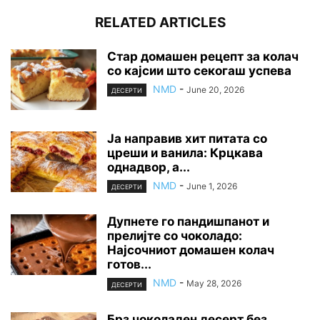
RELATED ARTICLES
Стар домашен рецепт за колач
со кајсии што секогаш успева
NMD
-
June 20, 2026
ДЕСЕРТИ
Ја направив хит питата со
цреши и ванила: Крцкава
однадвор, а...
NMD
-
June 1, 2026
ДЕСЕРТИ
Дупнете го пандишпанот и
прелијте со чоколадо:
Најсочниот домашен колач
готов...
NMD
-
May 28, 2026
ДЕСЕРТИ
Брз чоколаден десерт без