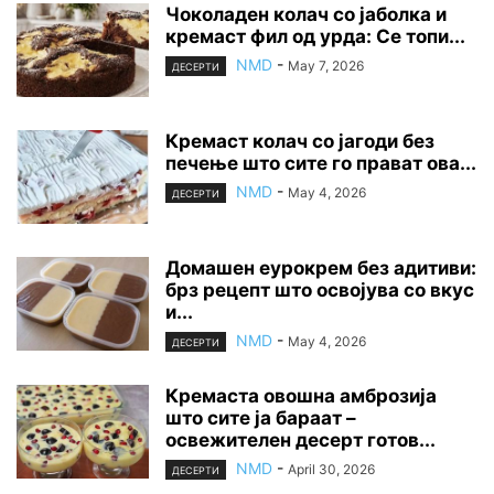
Чоколаден колач со јаболка и
кремаст фил од урда: Се топи...
NMD
-
May 7, 2026
ДЕСЕРТИ
Кремаст колач со јагоди без
печење што сите го прават ова...
NMD
-
May 4, 2026
ДЕСЕРТИ
Домашен еурокрем без адитиви:
брз рецепт што освојува со вкус
и...
NMD
-
May 4, 2026
ДЕСЕРТИ
Кремаста овошна амброзија
што сите ја бараат –
освежителен десерт готов...
NMD
-
April 30, 2026
ДЕСЕРТИ