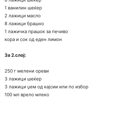
1 ванилин шеќер
2 лажици масло
8 лажици брашно
1 лажичка прашок за печиво
кора и сок од еден лимон
За 2.слој:
250 г мелени ореви
3 лажици шеќер
3 лажици џем од кајсии или по избор
100 мл врело млеко