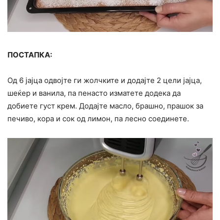
ПОСТАПКА:
Од 6 јајца одвојте ги жолчките и додајте 2 цели јајца,
шеќер и ванила, па пенасто изматете додека да
добиете густ крем. Додајте масло, брашно, прашок за
печиво, кора и сок од лимон, па лесно соединете.