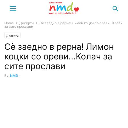
Home
Десерти
Сѐ заедно в рерна! Лимон коцки со ореви…Колач
за сите прослави
Десерти
Сѐ заедно в рерна! Лимон
коцки со ореви…Колач за
сите прослави
By
NMD
-