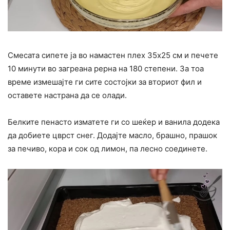
Смесата сипете ја во намастен плех 35х25 см и печете
10 минути во загреана рерна на 180 степени. За тоа
време измешајте ги сите состојки за вториот фил и
оставете настрана да се олади.
Белките пенасто изматете ги со шеќер и ванила додека
да добиете цврст снег. Додајте масло, брашно, прашок
за печиво, кора и сок од лимон, па лесно соединете.