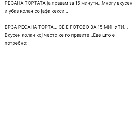
РЕСАНА ТОРТАТА ја правам за 15 минути…Многу вкусен
и убав колач со јафа кекси…
БРЗА РЕСАНА ТОРТА… СЀ Е ГОТОВО ЗА 15 МИНУТИ…
Вкусен колач кој често ќе го правите…Еве што е
потребно: