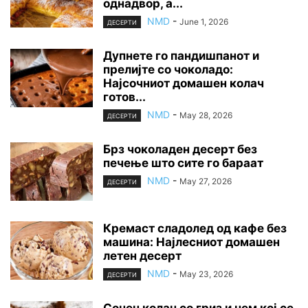
однадвор, а...
NMD
-
June 1, 2026
ДЕСЕРТИ
Дупнете го пандишпанот и
прелијте со чоколадо:
Најсочниот домашен колач
готов...
NMD
-
May 28, 2026
ДЕСЕРТИ
Брз чоколаден десерт без
печење што сите го бараат
NMD
-
May 27, 2026
ДЕСЕРТИ
Кремаст сладолед од кафе без
машина: Најлесниот домашен
летен десерт
NMD
-
May 23, 2026
ДЕСЕРТИ