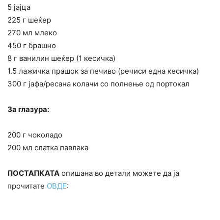
5 јајца
225 г шеќер
270 мл млеко
450 г брашно
8 г ванилин шеќер (1 кесичка)
1.5 лажичка прашок за печиво (речиси една кесичка)
300 г јафа/ресана колачи со полнење од портокал
За глазура:
200 г чоколадо
200 мл слатка павлака
ПОСТАПКАТА
опишана во детали можете да ја
прочитате
ОВДЕ
: