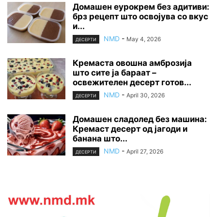
Домашен еурокрем без адитиви:
брз рецепт што освојува со вкус
и...
NMD
-
May 4, 2026
ДЕСЕРТИ
Кремаста овошна амброзија
што сите ја бараат –
освежителен десерт готов...
NMD
-
April 30, 2026
ДЕСЕРТИ
Домашен сладолед без машина:
Кремаст десерт од јагоди и
банана што...
NMD
-
April 27, 2026
ДЕСЕРТИ