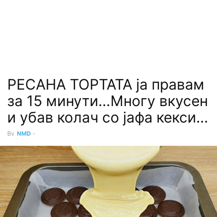
РЕСАНА ТОРТАТА ја правам
за 15 минути…Многу вкусен
и убав колач со јафа кекси…
By
NMD
-