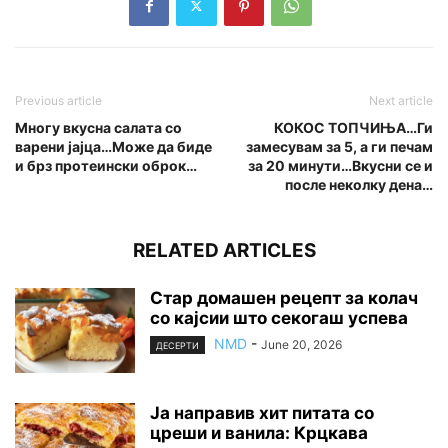
Previous article
Next article
Многу вкусна салата со
КОКОС ТОПЧИЊА…Ги
варени јајца…Може да биде
замесувам за 5, а ги печам
и брз протеински оброк…
за 20 минути…Вкусни се и
после неколку дена…
RELATED ARTICLES
Стар домашен рецепт за колач
со кајсии што секогаш успева
NMD
-
June 20, 2026
ДЕСЕРТИ
Ја направив хит питата со
цреши и ванила: Крцкава