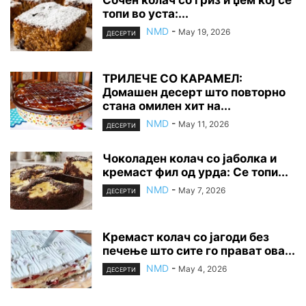
Сочен колач со гриз и џем кој се
топи во уста:...
NMD
-
May 19, 2026
ДЕСЕРТИ
ТРИЛЕЧЕ СО КАРАМЕЛ:
Домашен десерт што повторно
стана омилен хит на...
NMD
-
May 11, 2026
ДЕСЕРТИ
Чоколаден колач со јаболка и
кремаст фил од урда: Се топи...
NMD
-
May 7, 2026
ДЕСЕРТИ
Кремаст колач со јагоди без
печење што сите го прават ова...
NMD
-
May 4, 2026
ДЕСЕРТИ