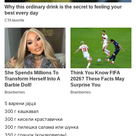
5 варени јајца
300 г кашкавал
300 г кисели краставички
300 г пилешка салама или шунка
350 г грашок (конзервиран)