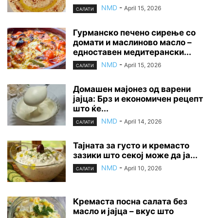
NMD
-
April 15, 2026
САЛАТИ
Гурманско печено сирење со
домати и маслиново масло –
едноставен медитерански...
NMD
-
April 15, 2026
САЛАТИ
Домашен мајонез од варени
јајца: Брз и економичен рецепт
што ќе...
NMD
-
April 14, 2026
САЛАТИ
Тајната за густо и кремасто
зазики што секој може да ја...
NMD
-
April 10, 2026
САЛАТИ
Кремаста посна салата без
масло и јајца – вкус што