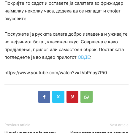
Покријте го садот и оставете ја салатата во фрижидер
најмалку неколку часа, додека да се изладат и спојат
вкусовите.
Послужете ја руската салата добро изладена и уживајте
во нејзиниот богат, класичен вкус. Совршена е како
предјадење, прилог или самостоен оброк. Постапката
погледнете ја во видео прилогот
ОВДЕ
:
https://www.youtube.com/watch?v=LVoPnay7Pi0
Previous article
Next article
Никој не знае да ја прави
Кремаста салата од зелка и