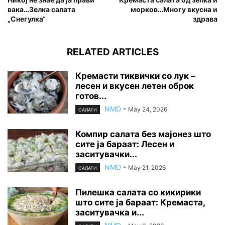
вака…Зелка салата
морков…Многу вкусна и
„Снегулка“
здрава
RELATED ARTICLES
Кремасти тиквички со лук –
лесен и вкусен летен оброк
готов...
NMD
-
May 24, 2026
САЛАТИ
Компир салата без мајонез што
сите ја бараат: Лесен и
заситувачки...
NMD
-
May 21, 2026
САЛАТИ
Пилешка салата со кикирики
што сите ја бараат: Кремаста,
заситувачка и...