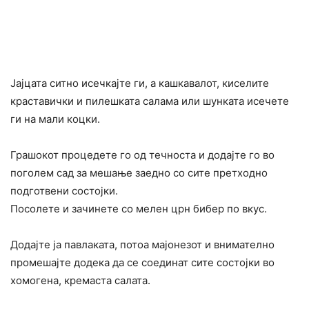
Јајцата ситно исечкајте ги, а кашкавалот, киселите
краставички и пилешката салама или шунката исечете
ги на мали коцки.
Грашокот процедете го од течноста и додајте го во
поголем сад за мешање заедно со сите претходно
подготвени состојки.
Посолете и зачинете со мелен црн бибер по вкус.
Додајте ја павлаката, потоа мајонезот и внимателно
промешајте додека да се соединат сите состојки во
хомогена, кремаста салата.