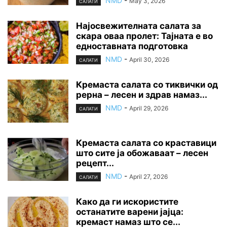
NMD
-
May 3, 2026
САЛАТИ
Најосвежителната салата за
скара оваа пролет: Тајната е во
едноставната подготовка
NMD
-
April 30, 2026
САЛАТИ
Кремаста салата со тиквички од
рерна – лесен и здрав намаз...
NMD
-
April 29, 2026
САЛАТИ
Кремаста салата со краставици
што сите ја обожаваат – лесен
рецепт...
NMD
-
April 27, 2026
САЛАТИ
Како да ги искористите
останатите варени јајца:
кремаст намаз што се...