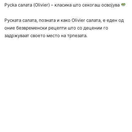
Русka салата (Olivier) – класика што секогаш освојува
Руската салата, позната и како Olivier салата, е еден од
оние безвременски рецепти што со децении го
задржуваат своето место на трпезата.