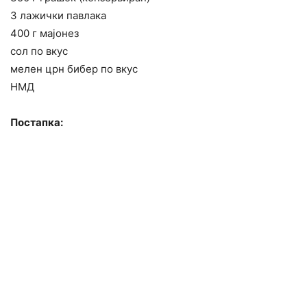
3 лажички павлака
400 г мајонез
сол по вкус
мелен црн бибер по вкус
НМД
Постапка: