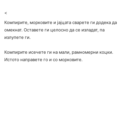
<
Компирите, морковите и јајцата сварете ги додека да
омекнат. Оставете ги целосно да се изладат, па
излупете ги.
Компирите исечете ги на мали, рамномерни коцки.
Истото направете го и со морковите.