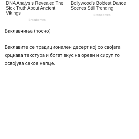
Баклавчиња (посно)
Баклавите се традиционален десерт кој со својата
крцкава текстура и богат вкус на ореви и сируп го
освојува секое непце.