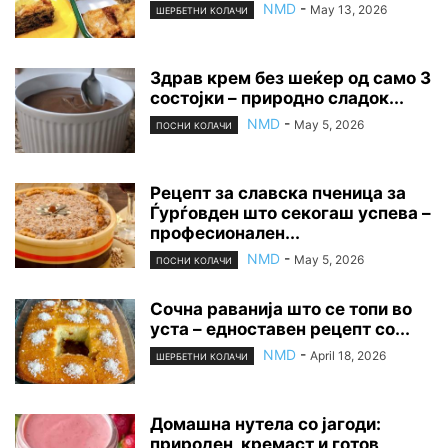
NMD
-
May 13, 2026
ШЕРБЕТНИ КОЛАЧИ
Здрав крем без шеќер од само 3
состојки – природно сладок...
NMD
-
May 5, 2026
ПОСНИ КОЛАЧИ
Рецепт за славска пченица за
Ѓурѓовден што секогаш успева –
професионален...
NMD
-
May 5, 2026
ПОСНИ КОЛАЧИ
Сочна раванија што се топи во
уста – едноставен рецепт со...
NMD
-
April 18, 2026
ШЕРБЕТНИ КОЛАЧИ
Домашна нутела со јагоди:
природен, кремаст и готов