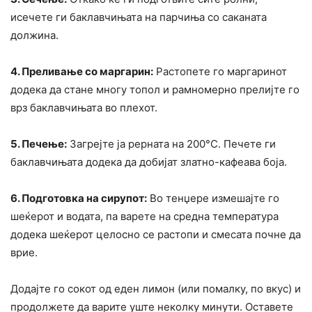
исечете ги баклавчињата на парчиња со саканата
должина.
4. Преливање со маргарин:
Растопете го маргаринот
додека да стане многу топол и рамномерно прелијте го
врз баклавчињата во плехот.
5. Печење:
Загрејте ја рерната на 200°C. Печете ги
баклавчињата додека да добијат златно-кафеава боја.
6. Подготовка на сирупот:
Во тенџере измешајте го
шеќерот и водата, па варете на средна температура
додека шеќерот целосно се растопи и смесата почне да
врие.
Додајте го сокот од еден лимон (или помалку, по вкус) и
продолжете да варите уште неколку минути. Оставете