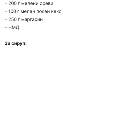
– 200 г мелени ореви
– 100 г мелен посен кекс
– 250 г маргарин
– НМД
За сируп: