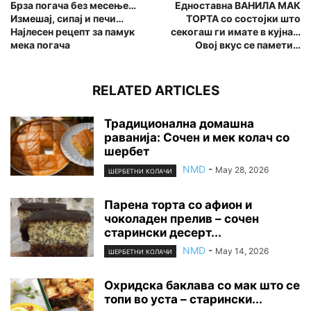
Брза погача без месење…
Едноставна ВАНИЛА МАК
Измешај, сипај и печи…
ТОРТА со состојки што
Најлесен рецепт за памук
секогаш ги имате в кујна…
мека погача
Овој вкус се памети…
RELATED ARTICLES
Традиционална домашна
раванија: Сочен и мек колач со
шербет
NMD
-
May 28, 2026
ШЕРБЕТНИ КОЛАЧИ
Парена торта со афион и
чоколаден прелив – сочен
старински десерт...
NMD
-
May 14, 2026
ШЕРБЕТНИ КОЛАЧИ
Охридска баклава со мак што се
топи во уста – старински...