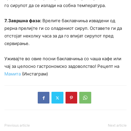
го сирупот да се излади на собна температура.
7. Завршна фаза:
Врелите баклавчиња извадени од
рерна прелијте ги со оладениот сируп. Оставете ги да
отстојат неколку часа за да го впијат сирупот пред
сервирање.
Уживајте во овие посни баклавчиња со чаша кафе или
чај за целосно гастрономско задоволство! Рецепт на
Мамита
(Инстаграм)
Previous article
Next article