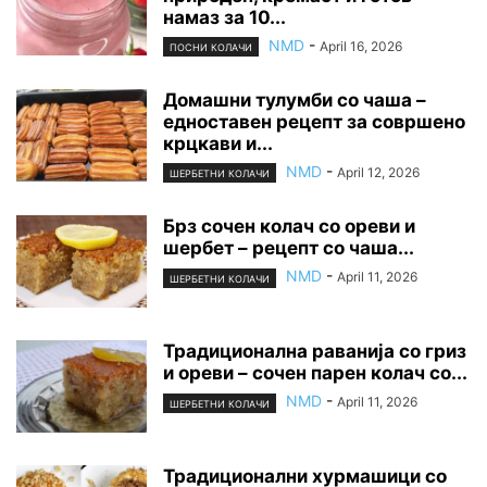
намаз за 10...
NMD
-
April 16, 2026
ПОСНИ КОЛАЧИ
Домашни тулумби со чаша –
едноставен рецепт за совршено
крцкави и...
NMD
-
April 12, 2026
ШЕРБЕТНИ КОЛАЧИ
Брз сочен колач со ореви и
шербет – рецепт со чаша...
NMD
-
April 11, 2026
ШЕРБЕТНИ КОЛАЧИ
Традиционална раванија со гриз
и ореви – сочен парен колач со...
NMD
-
April 11, 2026
ШЕРБЕТНИ КОЛАЧИ
Традиционални хурмашици со