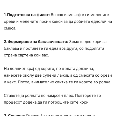
1. Подготовка на филот:
Во сад измешајте ги мелените
ореви и мелените посни кекси за да добиете еднолична
смеса.
2. Формирање на баклавчињата:
Земете две кори за
баклава и поставете ги една врз друга, со подолгата
страна свртена кон вас.
На долниот крај од корите, по целата должина,
нанесете околу две супени лажици од смесата со ореви
и кекс. Потоа, внимателно свиткајте ги корите во ролна.
Ставете ја ролната во намрсен плех. Повторете го
процесот додека да ги потрошите сите кори.
3. Сечење:
Откако ќе ги подготвите сите ролни,