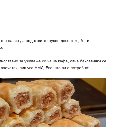
тен начин да подготвите вкусен десерт кој ќе ги
о.
ноставно за уживање со чаша кафе, овие баклавички се
т впечаток, пишува НМД. Еве што ви е потребно: