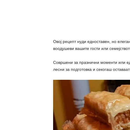
Овој рецепт нуди едноставен, но елеган
воодушеви вашите гости или семејствот
Совршени за празнични моменти или ед
лесни за подготовка и секогаш оставаа