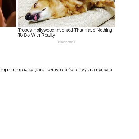
ј со својата крцкава текстура и богат вкус на ореви и