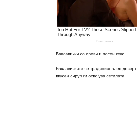
Баклавички со ореви и посен кекс
Баклавичките се традиционален десерт ко
вкусен сируп ги освојува сетилата.