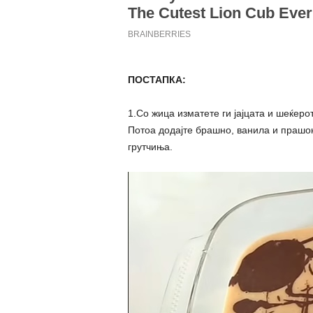
ПОСТАПКА:
1.Со жица изматете ги јајцата и шеќеро
Потоа додајте брашно, ванила и прашок
грутчиња.