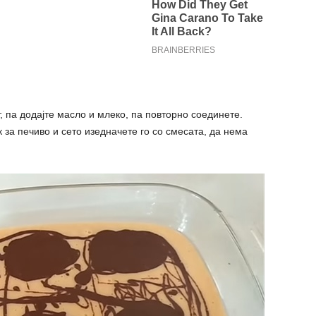
т, па додајте масло и млеко, па повторно соединете.
 за печиво и сето изедначете го со смесата, да нема