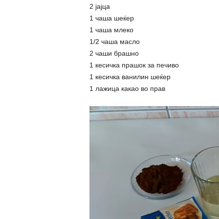
2 јајца
1 чаша шеќер
1 чаша млеко
1/2 чаша масло
2 чаши брашно
1 кесичка прашок за печиво
1 кесичка ванилин шеќер
1 лажица какао во прав