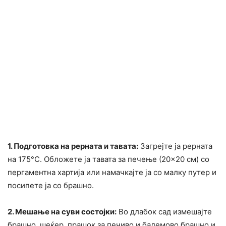
1. Подготовка на рерната и тавата:
Загрејте ја рерната
на 175°C. Обложете ја тавата за печење (20×20 см) со
пергаментна хартија или намачкајте ја со малку путер и
посипете ја со брашно.
2. Мешање на суви состојки:
Во длабок сад измешајте
брашно, шеќер, прашок за печиво и бадемово брашно и