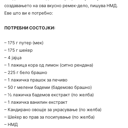
создавањето на ова вкусно ремек-дело, пишува НМД.
Еве што ви е потребно:
ПОТРЕБНИ СОСТОЈКИ:
– 175 г путер (мек)
– 175 г шеќер
– 4 јајца
– 1 лажица кора од лимон (ситно рендана)
– 225 г бело брашно
– 1 лажичка прашок за печиво
– 50 г мелени бадеми (бадемово брашно)
– ½ лажичка бадемов екстракт (по желба)
– 1 лажичка ванилин екстракт
– Кандирано овошје за украсување (по желба)
– Шеќер во прав за посипување (по желба)
– НМД