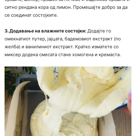
ситно рендана кора од лимон. Промешајте добро за да
се соединат состојките.
3. Додавање на влажните состојки:
Додајте го
омекнатиот путер, јајцата, бадемовиот екстракт (по
желба) и ванилиниот екстракт. Кратко изматете со
миксер додека смесата стане хомогена и кремаста.