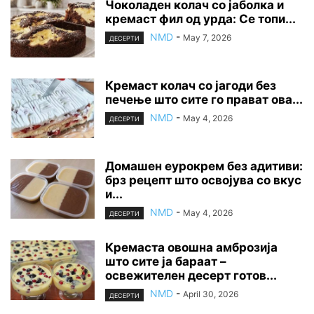
Чоколаден колач со јаболка и
кремаст фил од урда: Се топи...
NMD
-
May 7, 2026
ДЕСЕРТИ
Кремаст колач со јагоди без
печење што сите го прават ова...
NMD
-
May 4, 2026
ДЕСЕРТИ
Домашен еурокрем без адитиви:
брз рецепт што освојува со вкус
и...
NMD
-
May 4, 2026
ДЕСЕРТИ
Кремаста овошна амброзија
што сите ја бараат –
освежителен десерт готов...
NMD
-
April 30, 2026
ДЕСЕРТИ