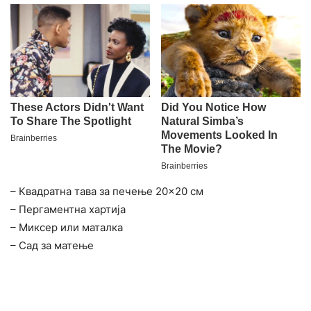
– Квадратна тава за печење 20×20 см
– Пергаментна хартија
– Миксер или маталка
– Сад за матење