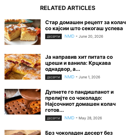
RELATED ARTICLES
Стар домашен рецепт за колач
со кајсии што секогаш успева
NMD
-
June 20, 2026
ДЕСЕРТИ
Ја направив хит питата со
цреши и ванила: Крцкава
однадвор, а...
NMD
-
June 1, 2026
ДЕСЕРТИ
Дупнете го пандишпанот и
прелијте со чоколадо:
Најсочниот домашен колач
готов...
NMD
-
May 28, 2026
ДЕСЕРТИ
Брз чоколаден десерт без