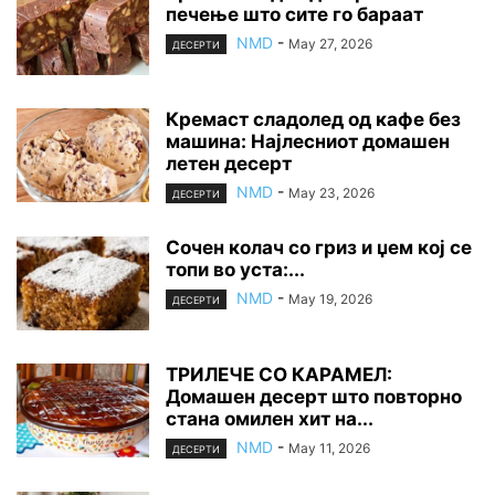
печење што сите го бараат
NMD
-
May 27, 2026
ДЕСЕРТИ
Кремаст сладолед од кафе без
машина: Најлесниот домашен
летен десерт
NMD
-
May 23, 2026
ДЕСЕРТИ
Сочен колач со гриз и џем кој се
топи во уста:...
NMD
-
May 19, 2026
ДЕСЕРТИ
ТРИЛЕЧЕ СО КАРАМЕЛ:
Домашен десерт што повторно
стана омилен хит на...
NMD
-
May 11, 2026
ДЕСЕРТИ