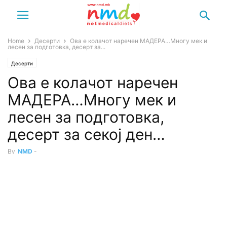
Home
Десерти
Ова е колачот наречен МАДЕРА…Многу мек и
лесен за подготовка, десерт за...
Десерти
Ова е колачот наречен
МАДЕРА…Многу мек и
лесен за подготовка,
десерт за секој ден…
By
NMD
-