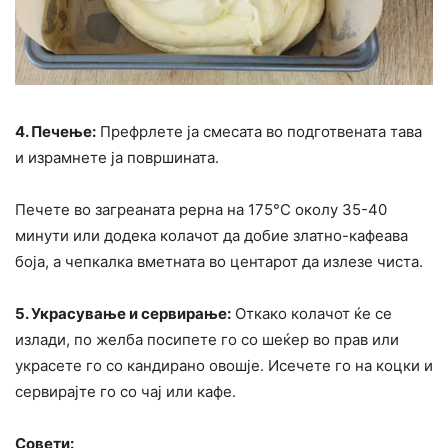
4. Печење:
Префрлете ја смесата во подготвената тава
и израмнете ја површината.
Печете во загреаната рерна на 175°C околу 35-40
минути или додека колачот да добие златно-кафеава
боја, а чепкалка вметната во центарот да излезе чиста.
5. Украсување и сервирање:
Откако колачот ќе се
излади, по желба посипете го со шеќер во прав или
украсете го со кандирано овошје. Исечете го на коцки и
сервирајте го со чај или кафе.
Совети: