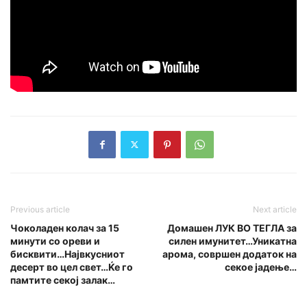
Previous article
Next article
Чоколаден колач за 15
Домашен ЛУК ВО ТЕГЛА за
минути со ореви и
силен имунитет…Уникатна
бисквити…Највкусниот
арома, совршен додаток на
десерт во цел свет…Ќе го
секое јадење…
памтите секој залак…