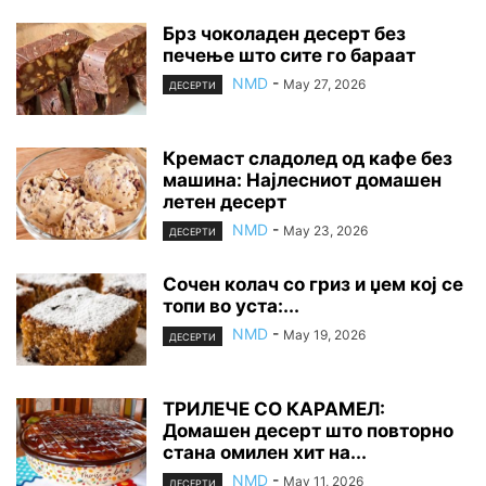
Брз чоколаден десерт без
печење што сите го бараат
NMD
-
May 27, 2026
ДЕСЕРТИ
Кремаст сладолед од кафе без
машина: Најлесниот домашен
летен десерт
NMD
-
May 23, 2026
ДЕСЕРТИ
Сочен колач со гриз и џем кој се
топи во уста:...
NMD
-
May 19, 2026
ДЕСЕРТИ
ТРИЛЕЧЕ СО КАРАМЕЛ:
Домашен десерт што повторно
стана омилен хит на...
NMD
-
May 11, 2026
ДЕСЕРТИ