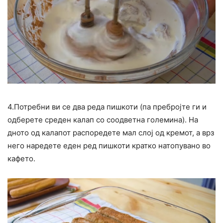
4.Потребни ви се два реда пишкоти (па пребројте ги и
одберете среден калап со соодветна големина). На
дното од калапот распоредете мал слој од кремот, а врз
него наредете еден ред пишкоти кратко натопувано во
кафето.