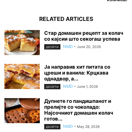
RELATED ARTICLES
Стар домашен рецепт за колач
со кајсии што секогаш успева
NMD
-
June 20, 2026
ДЕСЕРТИ
Ја направив хит питата со
цреши и ванила: Крцкава
однадвор, а...
NMD
-
June 1, 2026
ДЕСЕРТИ
Дупнете го пандишпанот и
прелијте со чоколадо:
Најсочниот домашен колач
готов...
NMD
-
May 28, 2026
ДЕСЕРТИ