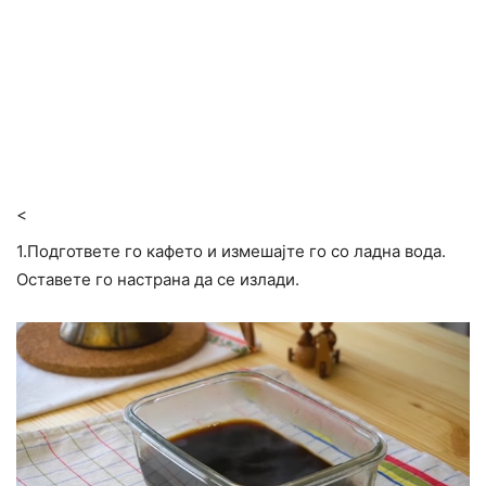
<
1.Подгответе го кафето и измешајте го со ладна вода.
Оставете го настрана да се излади.