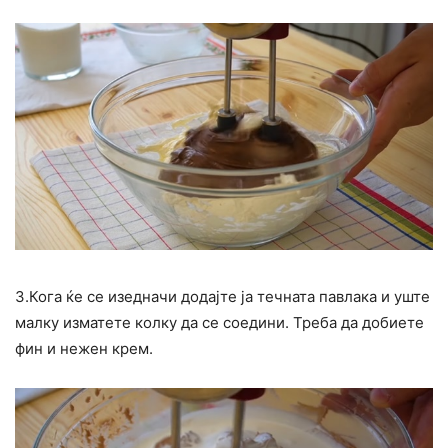
3.Кога ќе се изедначи додајте ја течната павлака и уште
малку изматете колку да се соедини. Треба да добиете
фин и нежен крем.