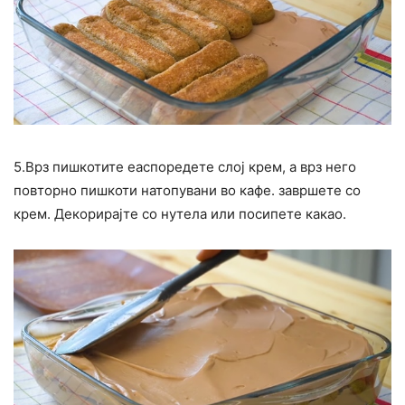
5.Врз пишкотите еаспоредете слој крем, а врз него
повторно пишкоти натопувани во кафе. завршете со
крем. Декорирајте со нутела или посипете какао.