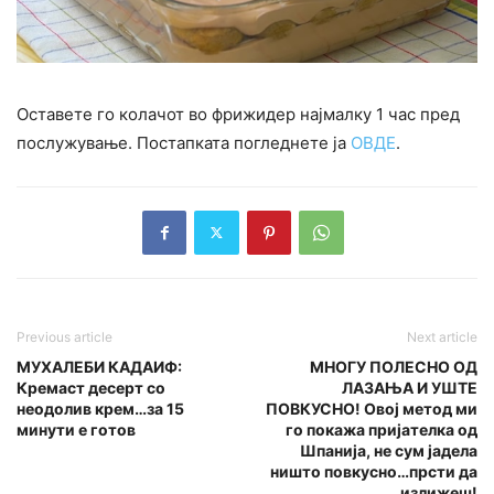
Оставете го колачот во фрижидер најмалку 1 час пред
послужување. Постапката погледнете ја
ОВДЕ
.
Previous article
Next article
МУХАЛЕБИ КАДАИФ:
МНОГУ ПОЛЕСНО ОД
Кремаст десерт со
ЛАЗАЊА И УШТЕ
неодолив крем…за 15
ПОВКУСНО! Овој метод ми
минути е готов
го покажа пријателка од
Шпанија, не сум јадела
ништо повкусно…прсти да
излижеш!