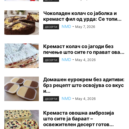
Чоколаден колач со јаболка и
кремаст фил од урда: Се топи...
NMD
-
May 7, 2026
ДЕСЕРТИ
Кремаст колач со јагоди без
печење што сите го прават ова...
NMD
-
May 4, 2026
ДЕСЕРТИ
Домашен еурокрем без адитиви:
брз рецепт што освојува со вкус
и...
NMD
-
May 4, 2026
ДЕСЕРТИ
Кремаста овошна амброзија
што сите ја бараат –
освежителен десерт готов...