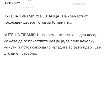
НУТЕЛА ТИРАМИСУ БЕЗ ЈАЈЦА…Најкремастиот
чоколаден десерт готов за 10 минути…
NUTELLA TIRAMISU…најкремастиот чоколаден десерт
можете да го приготвите без јајца, за само неколку
минути, а потоа само да го изладите во фрижидер…Еве
што ви е потребно: