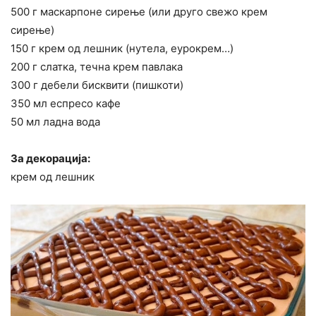
500 г маскарпоне сирење (или друго свежо крем
сирење)
150 г крем од лешник (нутела, еурокрем…)
200 г слатка, течна крем павлака
300 г дебели бисквити (пишкоти)
350 мл еспресо кафе
50 мл ладна вода
За декорација:
крем од лешник