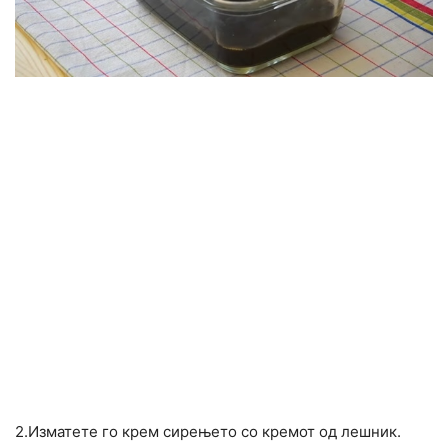
2.Изматете го крем сирењето со кремот од лешник.