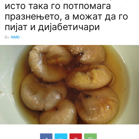
исто така го потпомага
празнењето, а можат да го
пијат и дијабетичари
By
NMD
-