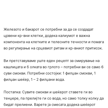
Железото и бакарот се потребни за да се создадат
црвени кр-вни клетки, додека калиумот е важна
компонента на клетките и телесните течности и помага
во регулирање на срцевиот ритам и кр-вниот притисок.
Ви претставуваме уште еден рецепт за смирување на
кашлицата и б олката во грлото – потребни ви се само 6
суви смокви. Потребни состојки: 1 филџан смокви, 1
филџан шеќер, 1 – 2 филџани вода.
Постапка: Сувите смокви и шеќерот ставете ги во
тенџере, па прелијте ги со вода, но само толку колку да
бидат прелиени. Варете ја смесата додека шеќерот