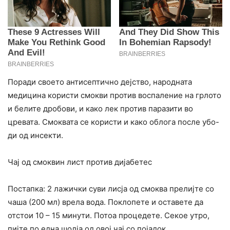
Поради своето антисептично дејство, народната
медицина користи смокви против воспаление на грлото
и белите дробови, и како лек против паразити во
цревата. Смоквата се користи и како облога после убо-
ди од инсекти.
Чај од смоквин лист против дијабетес
Постапка: 2 лажички суви лисја од смоква прелијте со
чаша (200 мл) врела вода. Поклопете и оставете да
отстои 10 – 15 минути. Потоа процедете. Секое утро,
пијте по една шолја од овој чај со појадок.