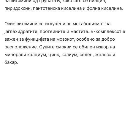
на витамини од групата Б, како што се ниацин,
пиридоксин, пантотенска киселина и фолна киселина.
Овие витамини се вклучени во метаболизмот на
јаглехидратите, протеините и мастите. Б-комплексот е
важен за функцијата на мозокот, особено за добро
расположение. Сувите смокви се обилен извор на
минерали калциум, цинк, калиум, селен, железо и
бакар.