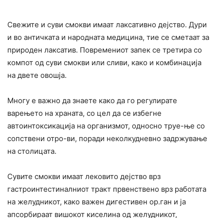
Свежите и суви смокви имаат лаксативно дејство. Дури
и во античката и народната медицина, тие се сметаат за
природен лаксатив. Повремениот запек се третира со
компот од суви смокви или сливи, како и комбинација
на двете овошја.
Многу е важно да знаете како да го регулирате
варењето на храната, со цел да се избегне
автоинтоксикација на организмот, односно труе-ње со
сопствени отро-ви, поради неколкудневно задржување
на столицата.
Сувите смокви имаат лековито дејство врз
гастроинтестиналниот тракт првенствено врз работата
на желудникот, како важен дигестивен ор.ган и ја
апсорбираат вишокот киселина од желудникот,