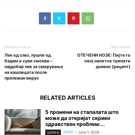
Previous article
Next article
Лек од слез, лушпи од
ОТЕЧЕНИ НОЗЕ: Пијте го
бадем и суви смокви –
овој напиток трипати
најдобар лек за смирување
дневно (рецепт)
на кашлицата после
прележан вирус
RELATED ARTICLES
5 промени на стапалата што
може да откријат скриен
здравствен проблем:...
NMD
-
June 1, 2026
ЗДРАВЈЕ