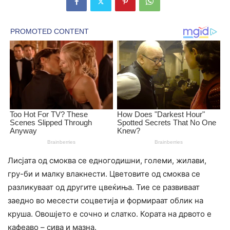
Лисјата од смоква се едногодишни, големи, жилави,
гру-би и малку влакнести. Цветовите од смоква се
разликуваат од другите цвеќиња. Тие се развиваат
заедно во месести соцветија и формираат облик на
круша. Овошјето е сочно и слатко. Кората на дрвото е
кафеаво – сива и мазна.