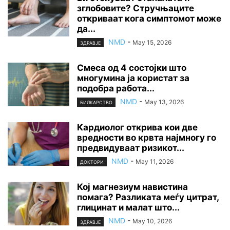
зглобовите? Стручњаците
откриваат кога симптомот може
да...
NMD
-
May 15, 2026
ЗДРАВЈЕ
Смеса од 4 состојки што
многумина ја користат за
подобра работа...
NMD
-
May 13, 2026
БИЛКАРСТВО
Кардиолог открива кои две
вредности во крвта најмногу го
предвидуваат ризикот...
NMD
-
May 11, 2026
ДОКТОРИ
Кој магнезиум навистина
помага? Разликата меѓу цитрат,
глицинат и малат што...
NMD
-
May 10, 2026
ЗДРАВЈЕ