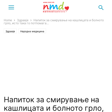
Home
Здравје
Напиток за смирување на кашлицата и болното
грло, исто така го потпомага...
Здравје
Народна медицина
Напиток за смирување на
кашлицата и болното грло,