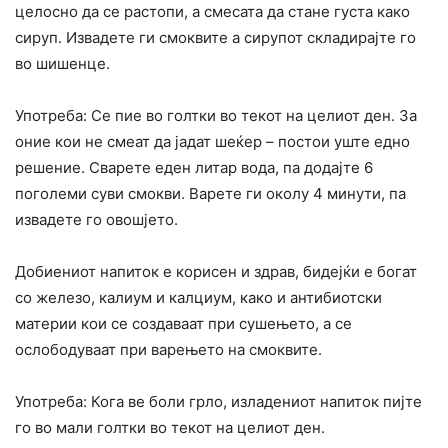
целосно да се растопи, а смесата да стане густа како
сируп. Извадете ги смоквите а сирупот складирајте го
во шишенце.
Употреба: Се пие во голтки во текот на целиот ден. За
оние кои не смеат да јадат шеќер – постои уште едно
решение. Сварете еден литар вода, па додајте 6
поголеми суви смокви. Варете ги околу 4 минути, па
извадете го овошјето.
Добиениот напиток е корисен и здрав, бидејќи е богат
со железо, калиум и калциум, како и антибиотски
материи кои се создаваат при сушењето, а се
ослободуваат при варењето на смоквите.
Употреба: Кога ве боли грло, изладениот напиток пијте
го во мали голтки во текот на целиот ден.