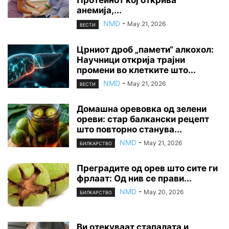
Протеинот кој открива
анемија,...
NMD
-
May 21, 2026
ВЕСТИ
Црниот дроб „памети“ алкохол:
Научници открија трајни
промени во клетките што...
NMD
-
May 21, 2026
ВЕСТИ
Домашна оревовка од зелени
ореви: стар балкански рецепт
што повторно станува...
NMD
-
May 21, 2026
БИЛКАРСТВО
Преградите од орев што сите ги
фрлаат: Од нив се прави...
NMD
-
May 20, 2026
БИЛКАРСТВО
Ви отекуваат стапалата и