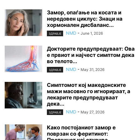
Замор, опаѓање на косата и
нередовен циклус: Знаци на
хормонален дисбаланс...
NMD
-
June 1, 2026
ЗДРАВЈЕ
Докторите предупредуваат: Ова
е првиот и најчест симптом дека
во телото...
NMD
-
May 31, 2026
ЗДРАВЈЕ
Симптомот кој македонските
мажи масовно го игнорираат, а
лекарите предупредуваат
дека...
NMD
-
May 27, 2026
ЗДРАВЈЕ
Како постојаниот замор е
поврзан со феритинот: