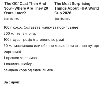
100 г кокос (оставете малку за посипување)
200 мл течен јогурт
100 г суво грозје (натопено во рум)
50 мл маслиново или обично масло (или стопен путер/
маргарин)
1 прашок за печиво
1 ванилин шеќер
рендана кора од еден лимон
За сируп: