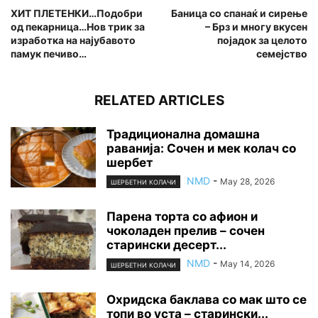
ХИТ ПЛЕТЕНКИ…Подобри
Баница со спанаќ и сирење
од пекарница…Нов трик за
– Брз и многу вкусен
изработка на најубавото
појадок за целото
памук печиво…
семејство
RELATED ARTICLES
Традиционална домашна
раванија: Сочен и мек колач со
шербет
NMD
-
May 28, 2026
ШЕРБЕТНИ КОЛАЧИ
Парена торта со афион и
чоколаден прелив – сочен
старински десерт...
NMD
-
May 14, 2026
ШЕРБЕТНИ КОЛАЧИ
Охридска баклава со мак што се
топи во уста – старински...