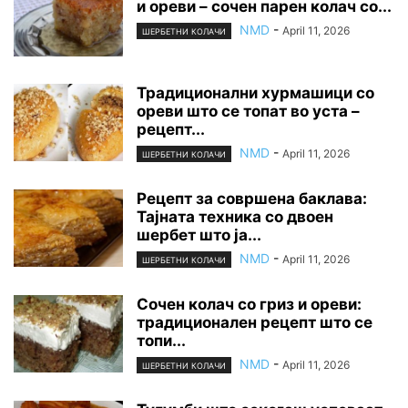
и ореви – сочен парен колач со...
NMD
-
April 11, 2026
ШЕРБЕТНИ КОЛАЧИ
Традиционални хурмашици со
ореви што се топат во уста –
рецепт...
NMD
-
April 11, 2026
ШЕРБЕТНИ КОЛАЧИ
Рецепт за совршена баклава:
Тајната техника со двоен
шербет што ја...
NMD
-
April 11, 2026
ШЕРБЕТНИ КОЛАЧИ
Сочен колач со гриз и ореви:
традиционален рецепт што се
топи...
NMD
-
April 11, 2026
ШЕРБЕТНИ КОЛАЧИ