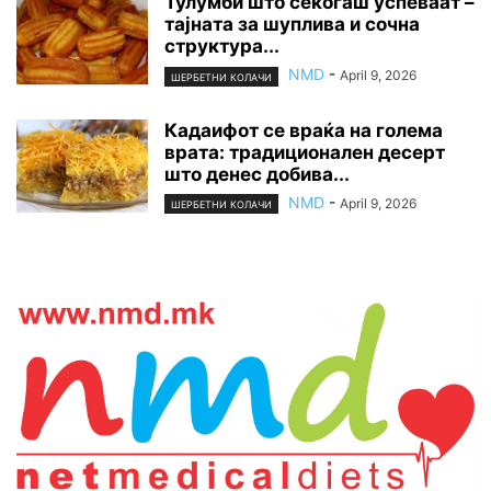
Тулумби што секогаш успеваат –
тајната за шуплива и сочна
структура...
NMD
-
April 9, 2026
ШЕРБЕТНИ КОЛАЧИ
Кадаифот се враќа на голема
врата: традиционален десерт
што денес добива...
NMD
-
April 9, 2026
ШЕРБЕТНИ КОЛАЧИ