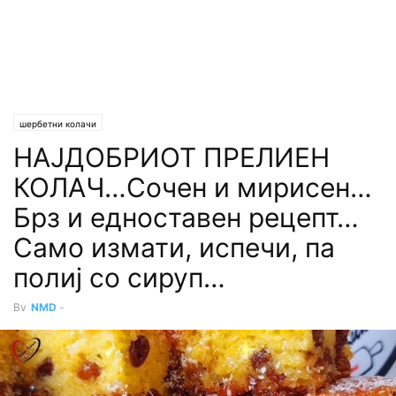
шербетни колачи
НАЈДОБРИОТ ПРЕЛИЕН
КОЛАЧ…Сочен и мирисен…
Брз и едноставен рецепт…
Само измати, испечи, па
полиј со сируп…
By
NMD
-