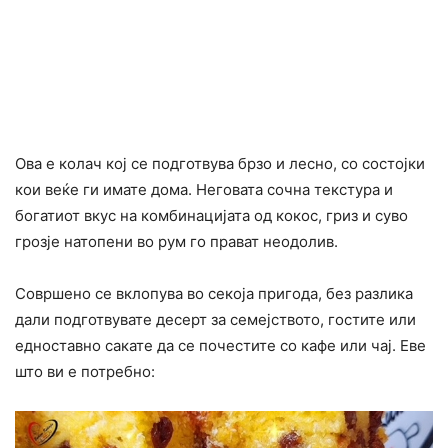
Ова е колач кој се подготвува брзо и лесно, со состојки
кои веќе ги имате дома. Неговата сочна текстура и
богатиот вкус на комбинацијата од кокос, гриз и суво
грозје натопени во рум го прават неодолив.
Совршено се вклопува во секоја пригода, без разлика
дали подготвувате десерт за семејството, гостите или
едноставно сакате да се почестите со кафе или чај. Еве
што ви е потребно: