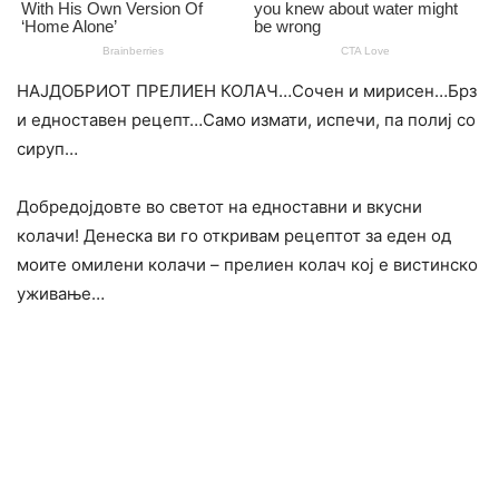
НАЈДОБРИОТ ПРЕЛИЕН КОЛАЧ…Сочен и мирисен…Брз
и едноставен рецепт…Само измати, испечи, па полиј со
сируп…
Добредојдовте во светот на едноставни и вкусни
колачи! Денеска ви го откривам рецептот за еден од
моите омилени колачи – прелиен колач кој е вистинско
уживање…