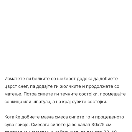
Изматете ги белките со шеќерот додека да добиете
цврст снег, па додајте ги жолчките и продолжете со
матење. Потоа сипете ги течните состојки, промешајте
со жица или шпатула, а на крај сувите состојки.
Кога ќе добиете мазна смеса сипете го и процеденото
суво гризје. Смесата сипете ја во калап 30х25 см