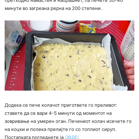
претходно намастен и набрашнет, па печете 30-40
минути во загреана рерна на 200 степени.
Додека се пече колачот пригответе го преливот:
ставете да се вари 4-5 минути од моментот на
зовривање на умерен оган. Печениот колач исечете го
на коцки и полека прелијте го со топлиот сируп.
Постапката погледнете ја
ОВДЕ
: