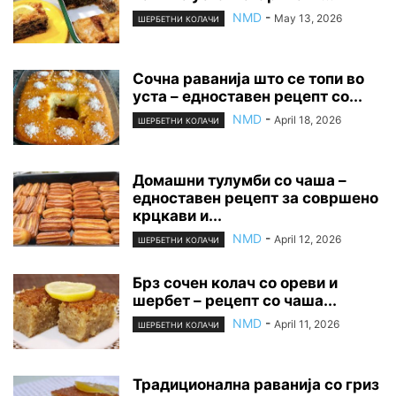
NMD
-
May 13, 2026
ШЕРБЕТНИ КОЛАЧИ
Сочна раванија што се топи во
уста – едноставен рецепт со...
NMD
-
April 18, 2026
ШЕРБЕТНИ КОЛАЧИ
Домашни тулумби со чаша –
едноставен рецепт за совршено
крцкави и...
NMD
-
April 12, 2026
ШЕРБЕТНИ КОЛАЧИ
Брз сочен колач со ореви и
шербет – рецепт со чаша...
NMD
-
April 11, 2026
ШЕРБЕТНИ КОЛАЧИ
Традиционална раванија со гриз