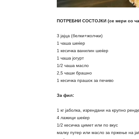
ПОТРЕБНИ СОСТОЈКИ (се мери со чаш
3 јајца (белки+жолчки)
1 чаша шеќер
1 кесичка ванилин шеќер
1 чаша јогурт
1/2 чаша масло
2,5 чаши брашно
1 кесичка прашок за печиво
За фил:
1 кг јаболка, изрендани на крупно ренд
4 лажици шеќер
1/2 кесичка цимет или по вкус
малку путер или масло за пржење на ја