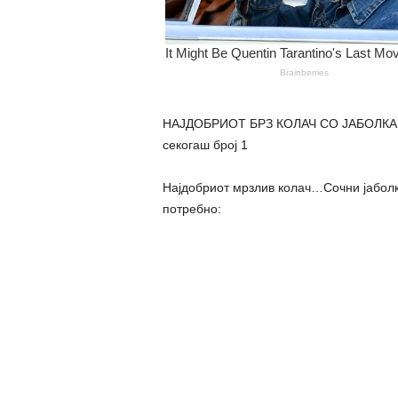
НАЈДОБРИОТ БРЗ КОЛАЧ СО ЈАБОЛКА…М
секогаш број 1
Најдобриот мрзлив колач…Сочни јаболк
потребно: