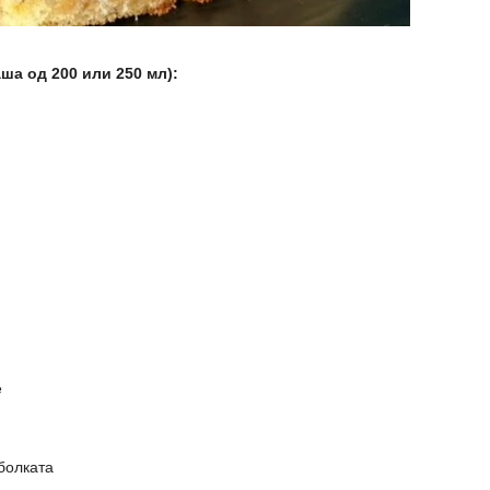
а од 200 или 250 мл):
е
болката