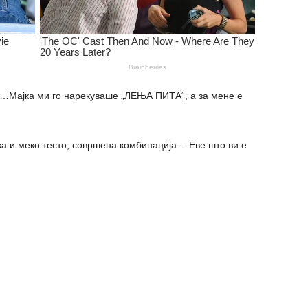
ајка ми го нарекуваше „ЛЕЊА ПИТА“, а за мене е
а и меко тесто, совршена комбинација… Еве што ви е