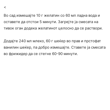
<
Во сад измешајте 10 г желатин со 60 мл ладна вода и
оставете да отстои 5 минути. Загрејте ја смесата на
тивок оган додека желатинот целосно да се раствори.
Додајте 240 мл млеко, 60 г шеќер во прав и прстофат
ванилин шеќер, па добро измешајте. Ставете ја смесата
во фрижидер да се стегне 60-90 минути.