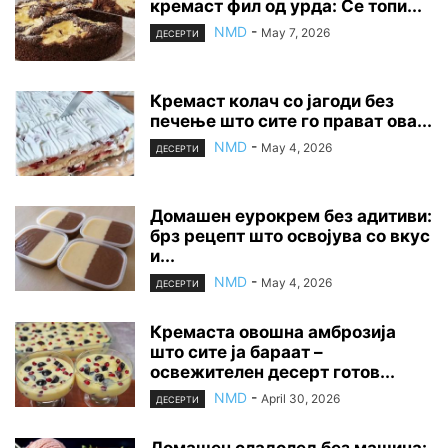
кремаст фил од урда: Се топи...
NMD
-
May 7, 2026
ДЕСЕРТИ
Кремаст колач со јагоди без
печење што сите го прават ова...
NMD
-
May 4, 2026
ДЕСЕРТИ
Домашен еурокрем без адитиви:
брз рецепт што освојува со вкус
и...
NMD
-
May 4, 2026
ДЕСЕРТИ
Кремаста овошна амброзија
што сите ја бараат –
освежителен десерт готов...
NMD
-
April 30, 2026
ДЕСЕРТИ