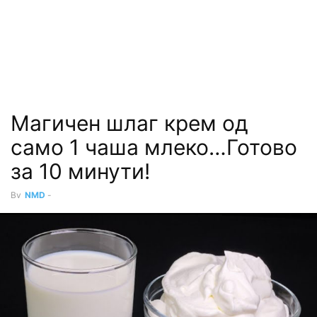
Магичен шлаг крем од
само 1 чаша млеко…Готово
за 10 минути!
By
NMD
-