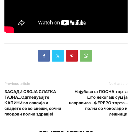
Previous article
Next article
ЗАСАДИ СВОЈА СЛАТКА
Најубавата ПОСНА торта
ТАЈНА…Одгледувајте
што некогаш сум ја
КАПИНИ во саксија и
направила…ФЕРЕРО торта –
сладете се во свежи, сочни
полна со чоколадо и
плодови полни здравје!
лешници