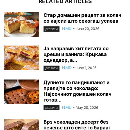
RELATED ARTICLES
Стар домашен рецепт за колач
со кајсии што секогаш успева
NMD
-
June 20, 2026
ДЕСЕРТИ
Ја направив хит питата со
цреши и ванила: Крцкава
однадвор, а...
NMD
-
June 1, 2026
ДЕСЕРТИ
Дупнете го пандишпанот и
прелијте со чоколадо:
Најсочниот домашен колач
готов...
NMD
-
May 28, 2026
ДЕСЕРТИ
Брз чоколаден десерт без
печење што сите го бараат