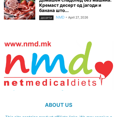
Домашен сладолед без машина:
Кремаст десерт од јагоди и
банана што...
NMD
-
April 27, 2026
ДЕСЕРТИ
ABOUT US