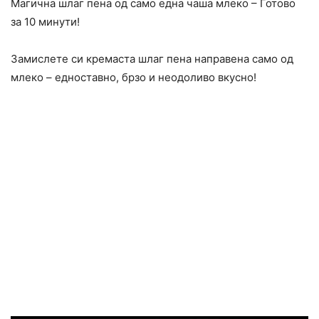
Магична шлаг пена од само една чаша млеко – Готово
за 10 минути!
Замислете си кремаста шлаг пена направена само од
млеко – едноставно, брзо и неодоливо вкусно!