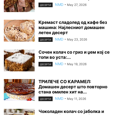
NMD
-
May 27, 2026
ДЕСЕРТИ
Кремаст сладолед од кафе без
машина: Најлесниот домашен
летен десерт
NMD
-
May 23, 2026
ДЕСЕРТИ
Сочен колач со гриз и џем кој се
топи во уста:...
NMD
-
May 19, 2026
ДЕСЕРТИ
ТРИЛЕЧЕ СО КАРАМЕЛ:
Домашен десерт што повторно
стана омилен хит на...
NMD
-
May 11, 2026
ДЕСЕРТИ
Чоколаден колач со јаболка и