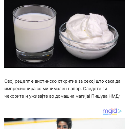
Овој рецепт е вистинско откритие за секој што сака да
импресионира со минимален напор. Следете ги
чекорите и уживајте во домашна магија! Пишува НМД: