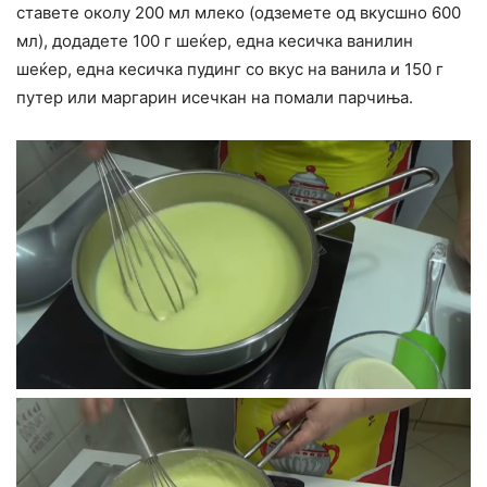
ставете околу 200 мл млеко (одземете од вкусшно 600
мл), додадете 100 г шеќер, една кесичка ванилин
шеќер, една кесичка пудинг со вкус на ванила и 150 г
путер или маргарин исечкан на помали парчиња.