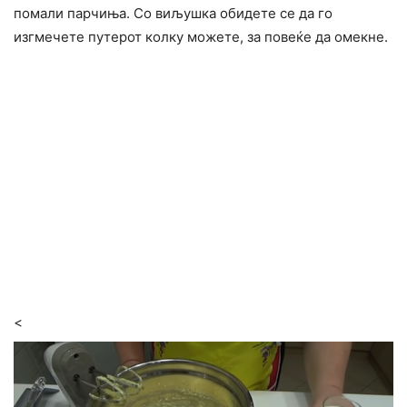
помали парчиња. Со виљушка обидете се да го
изгмечете путерот колку можете, за повеќе да омекне.
<