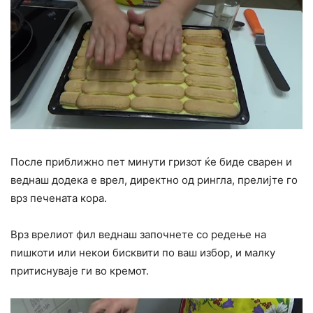
После приближно пет минути гризот ќе биде сварен и
веднаш додека е врел, директно од рингла, прелијте го
врз печената кора.
Врз врелиот фил веднаш започнете со редење на
пишкоти или некои бисквити по ваш избор, и малку
притиснуваје ги во кремот.