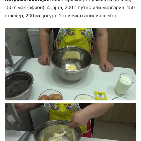
150 г мак (афион), 4 јајца, 200 г путер или маргарин, 150
г шеќер, 200 мл јогурт, 1 кеисчка ванилин шеќер.