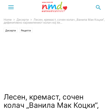
Home
Десерти
Лесен, кремаст, сочен колач „Ванила Мак Коцки“,
дефинитивно најомилениот колач кој ќе...
Десерти
Рецепти
Лесен, кремаст, сочен
колач „Ванила Мак Коцки“,