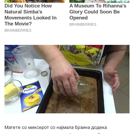
Матете со миксерот со најмала брзина додека