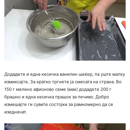
Додадете и една кесичка ванилин шеќер, па уште малку
измиксајте. За кратко тргнете ја смесата на страна. Во
150 г мелено афионово семе (мак) додадете 200 г
брашно и една кесичка прашок за печиво. Добро
измешајте ги сувите состојки за рамномерно да се
изедначат.