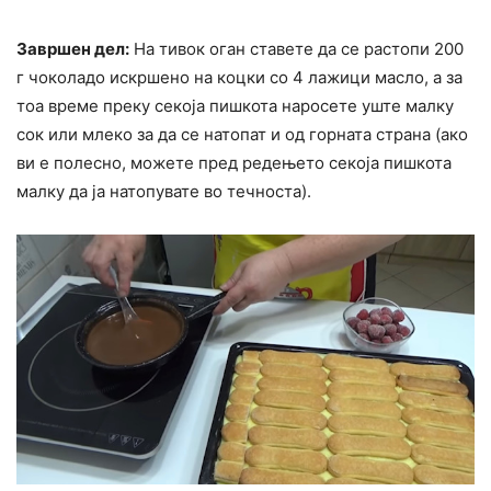
Завршен дел:
На тивок оган ставете да се растопи 200
г чоколадо искршено на коцки со 4 лажици масло, а за
тоа време преку секоја пишкота наросете уште малку
сок или млеко за да се натопат и од горната страна (ако
ви е полесно, можете пред редењето секоја пишкота
малку да ја натопувате во течноста).