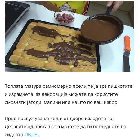
Топлата глазура рамномерно прелијте ја врз пишкотите
и израмнете. за декорација можете да користите
смрзнати јагоди, малини или нешто по ваш избор.
Пред послужување колачот добро изладете го.
Деталите од постапката можете да ги погледнете во
видеото
ОВДЕ
.