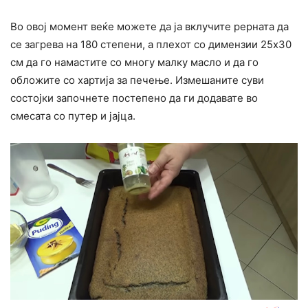
Во овој момент веќе можете да ја вклучите рерната да
се загрева на 180 степени, а плехот со димензии 25х30
см да го намастите со многу малку масло и да го
обложите со хартија за печење. Измешаните суви
состојки започнете постепено да ги додавате во
смесата со путер и јајца.