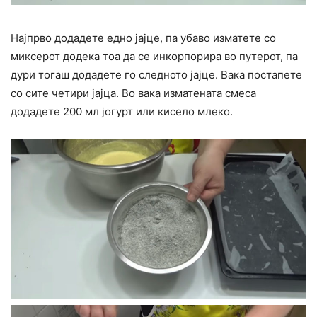
Најпрво додадете едно јајце, па убаво изматете со
миксерот додека тоа да се инкорпорира во путерот, па
дури тогаш додадете го следното јајце. Вака постапете
со сите четири јајца. Во вака изматената смеса
додадете 200 мл јогурт или кисело млеко.