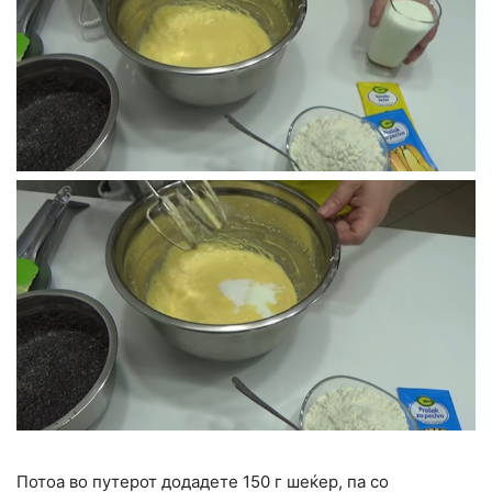
Потоа во путерот додадете 150 г шеќер, па со