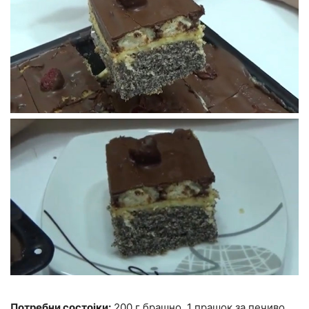
Потребни состојки:
200 г брашно, 1 прашок за печиво,