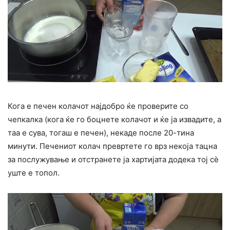
Кога е печен колачот најдобро ќе проверите со
чепкалка (кога ќе го боцнете колачот и ќе ја извадите, а
таа е сува, тогаш е печен), некаде после 20-тина
минути. Печениот колач превртете го врз некоја тацна
за послужување и отстранете ја хартијата додека тој сè
уште е топол.