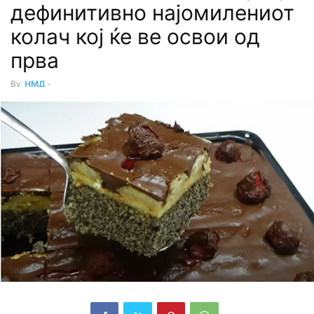
дефинитивно најомилениот
колач кој ќе ве освои од
прва
By
НМД
-