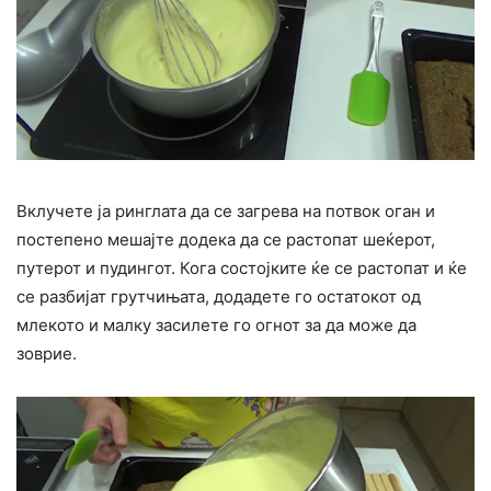
Вклучете ја ринглата да се загрева на потвок оган и
постепено мешајте додека да се растопат шеќерот,
путерот и пудингот. Кога состојките ќе се растопат и ќе
се разбијат грутчињата, додадете го остатокот од
млекото и малку засилете го огнот за да може да
зоврие.