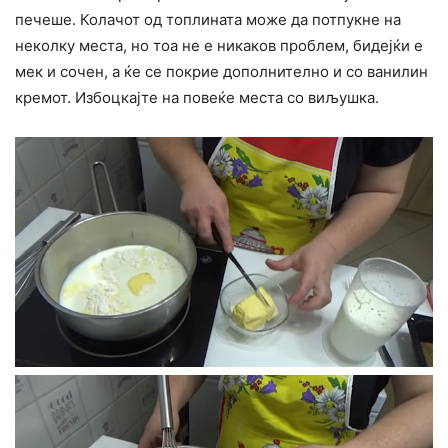
печеше. Колачот од топлината може да потпукне на
неколку места, но тоа не е никаков проблем, бидејќи е
мек и сочен, а ќе се покрие дополнително и со ванилин
кремот. Избоцкајте на повеќе места со виљушка.