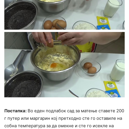
Постапка:
Во еден подлабок сад за матење ставете 200
г путер или маргарин кој претходно сте го оставиле на
собна температура за да омекне и сте го исекле на