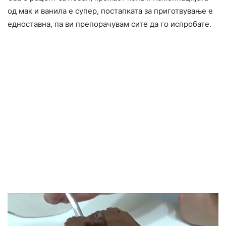
од мак и ванила е супер, постапката за приготвување е
едноставна, па ви препорачувам сите да го испробате.