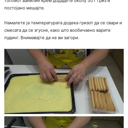
топлиот ванилин крем додадете околу 30 г гриз и
постојано мешајте.
Намалете ја температурата додека гризот да се свари и
смесата да се згусне, како што вообичаено варите
пудинг. Внимавајте да не ви загори.