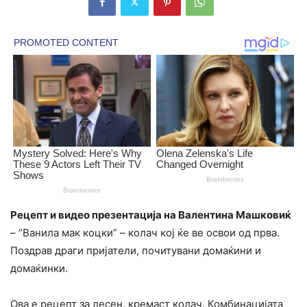
Рецепт и видео презентација на Валентина Машковиќ
– “Ванила мак коцки” – колач кој ќе ве освои од прва.
Поздрав драги пријатели, почитувани домаќини и
домаќинки.
Ова е рецепт за лесен, кремаст колач. Комбинацијата