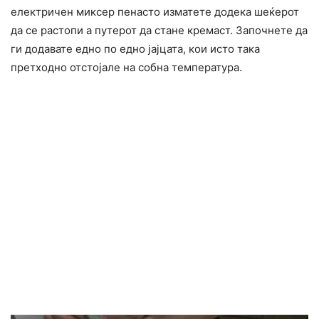
електричен миксер пенасто изматете додека шеќерот
да се растопи а путерот да стане кремаст. Започнете да
ги додавате едно по едно јајцата, кои исто така
претходно отстојале на собна температура.