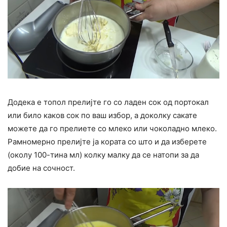
Додека е топол прелијте го со ладен сок од портокал
или било каков сок по ваш избор, а доколку сакате
можете да го прелиете со млеко или чоколадно млеко.
Рамномерно прелијте ја кората со што и да изберете
(околу 100-тина мл) колку малку да се натопи за да
добие на сочност.