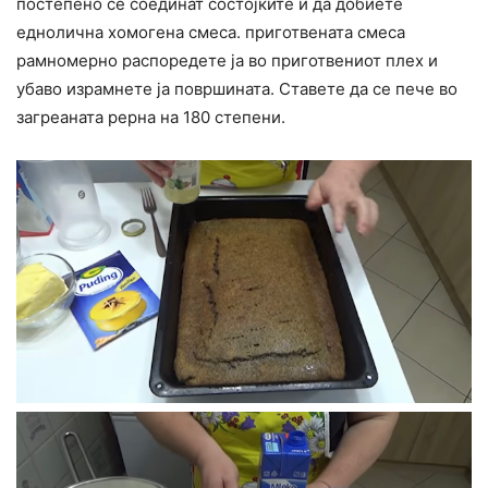
постепено се соединат состојките и да добиете
еднолична хомогена смеса. приготвената смеса
рамномерно распоредете ја во приготвениот плех и
убаво израмнете ја површината. Ставете да се пече во
загреаната рерна на 180 степени.