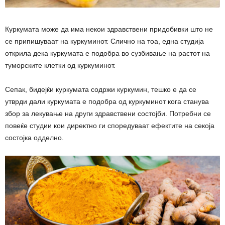
Куркумата може да има некои здравствени придобивки што не
се припишуваат на куркуминот. Слично на тоа, една студија
открила дека куркумата е подобра во сузбивање на растот на
туморските клетки од куркуминот.
Сепак, бидејќи куркумата содржи куркумин, тешко е да се
утврди дали куркумата е подобра од куркуминот кога станува
збор за лекување на други здравствени состојби. Потребни се
повеќе студии кои директно ги споредуваат ефектите на секоја
состојка одделно.