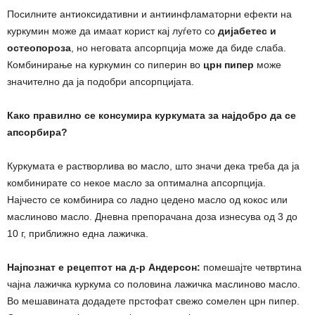
Посилните антиоксидативни и антиинфламаторни ефекти на
куркумин може да имаат корист кај луѓето со
дијабетес и
остеопороза
, но неговата апсорпција може да биде слаба.
Комбинирање на куркумин со пиперин во
црн пипер
може
значително да ја подобри апсорпцијата.
Како правилно се консумира куркумата за најдобро да се
апсорбира?
Куркумата е растворлива во масло, што значи дека треба да ја
комбинирате со некое масло за оптимална апсорпција.
Најчесто се комбинира со ладно цедено масло од кокос или
маслиново масло. Дневна препорачана доза изнесува од 3 до
10 г, приближно една лажичка.
Најпознат е рецептот на д-р Андерсон:
помешајте четвртина
чајна лажичка куркума со половина лажичка маслиново масло.
Во мешавината додадете прстофат свежо сомелен црн пипер.