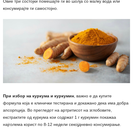
Овие три состојки помешајте ги во шолја со малку вода или
консумирајте ги самостојно.
При избор на куркума и куркумин
, важно е да купите
формула која е клинички тестирана и докажано дека има добра
апсорпција. Во прегледот на артритисот на зглобовите,
екстрактите од куркума кои содржат 1 г куркумин покажаа
најголема корист по 8-12 недели секојдневно консумирање.