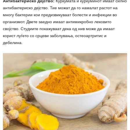
Антибактериско дејство:
Куркумата и куркуминот имаат силно
антибактериско дејство. Тие можат да го намалат растот на
многу бактерии кои предизвикуваат болести и инфекции во
организмот. Двете заедно имаат антимикробно лековито
својство. Студиите покажуваат дека од нив може да имаат
корист луѓето со срцеви заболувања, остеоартритис и
дебелина.