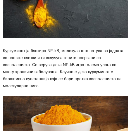
Куркуминот ја блокира NF-kB, молекула што патува во јадрата
во нашите клетки и ги вклучува гените поврзани со
воспалението. Се верува дека NF-kB игра голема улога во
многу хронични заболувања. Клучно е дека куркуминот е
биоактивна супстанција која се бори против воспалението на
молекуларно ниво.