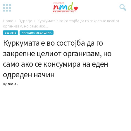
Home
Здравје
Куркумата е во состојба да го закрепне целиот
организам, но само ако...
ЗДРАВЈЕ
НАРОДНА МЕДИЦИНА
Куркумата е во состојба да го
закрепне целиот организам, но
само ако се консумира на еден
одреден начин
By
NMD
-