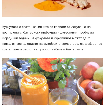
Куркумата е златен зачин што се користи за лекување на
воспаленија, бактериски инфекции и дигестивни проблеми
илјадници години. И куркумата и куркуминот можат да го
намалат воспалението на зглобовите, холестеролот, шеќерот во
крвта, како и растот на туморот, габите и бактериите.