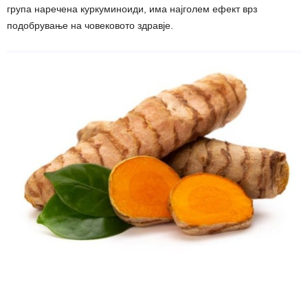
група наречена куркуминоиди, има најголем ефект врз
подобрување на човековото здравје.