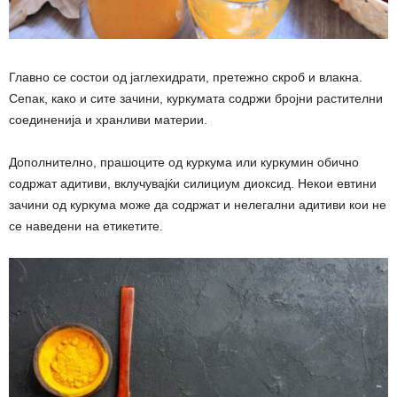
Главно се состои од јаглехидрати, претежно скроб и влакна.
Сепак, како и сите зачини, куркумата содржи бројни растителни
соединенија и хранливи материи.
Дополнително, прашоците од куркума или куркумин обично
содржат адитиви, вклучувајќи силициум диоксид. Некои евтини
зачини од куркума може да содржат и нелегални адитиви кои не
се наведени на етикетите.