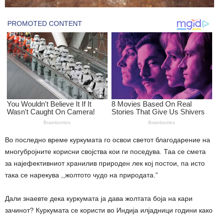
Во последно време куркумата го освои светот благодарение на
многубројните корисни својства кои ги поседува. Таа се смета
за најефективниот хранилив природен лек кој постои, па исто
така се нарекува ,,жолтото чудо на природата.”
Дали знаевте дека куркумата ја дава жолтата боја на кари
зачинот? Куркумата се користи во Индија илјадници години како