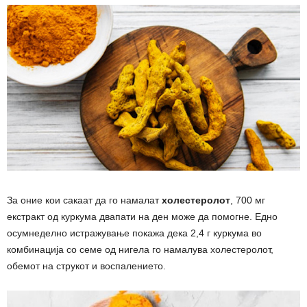
За оние кои сакаат да го намалат
холестеролот
, 700 мг
екстракт од куркума двапати на ден може да помогне. Едно
осумнеделно истражување покажа дека 2,4 г куркума во
комбинација со семе од нигела го намалува холестеролот,
обемот на струкот и воспалението.