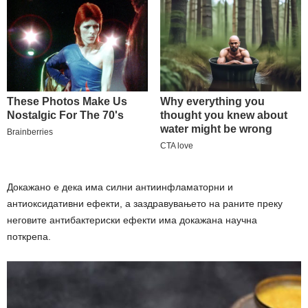
Докажано е дека има силни антиинфламаторни и
антиоксидативни ефекти, а заздравувањето на раните преку
неговите антибактериски ефекти има докажана научна
поткрепа.