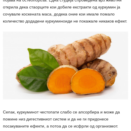
појава на остеопороза. Една студија спроведена врз животни
открила дека стаорците кои добиле екстракти од куркумин ја
сочувале коскената маса, додека оние кои имале помало
количество додадени куркуминоиди не покажале никаков ефект.
Сепак, куркуминот честопати слабо се апсорбира и може да
помине низ дигестивниот систем и да не ги придонесе
посакуваните ефекти, а потоа да се исфрли од организмот.