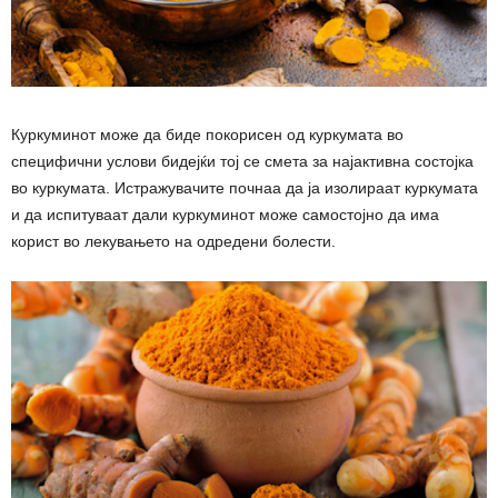
Куркуминот може да биде покорисен од куркумата во
специфични услови бидејќи тој се смета за најактивна состојка
во куркумата. Истражувачите почнаа да ја изолираат куркумата
и да испитуваат дали куркуминот може самостојно да има
корист во лекувањето на одредени болести.