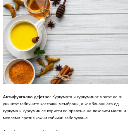
Антифунгално дејство:
Куркумата и куркуминот можат да ги
уништат габичните клеточни мембрани, а комбинацијата од
куркума и куркумин се користи во правење на лековити масти и
мевлеми против кожни габични заболувања.