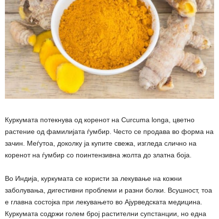
Куркумата потекнува од коренот на Curcuma longa, цветно
растение од фамилијата ѓумбир. Често се продава во форма на
зачин. Меѓутоа, доколку ја купите свежа, изгледа слично на
коренот на ѓумбир со поинтензивна жолта до златна боја.
Во Индија, куркумата се користи за лекување на кожни
заболувања, дигестивни проблеми и разни болки. Всушност, тоа
е главна состојка при лекувањето во Ајурведската медицина.
Куркумата содржи голем број растителни супстанции, но една