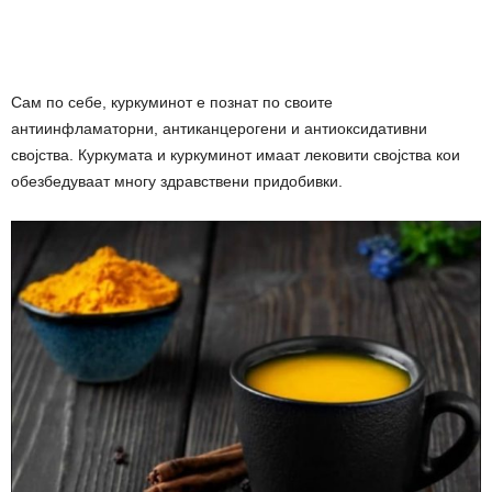
Сам по себе, куркуминот е познат по своите
антиинфламаторни, антиканцерогени и антиоксидативни
својства. Куркумата и куркуминот имаат лековити својства кои
обезбедуваат многу здравствени придобивки.