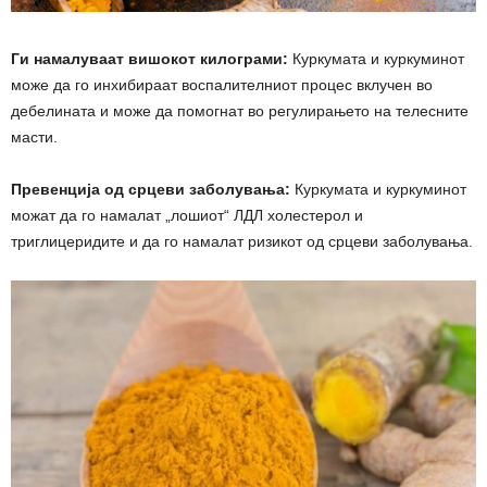
Ги намалуваат вишокот килограми:
Куркумата и куркуминот
може да го инхибираат воспалителниот процес вклучен во
дебелината и може да помогнат во регулирањето на телесните
масти.
Превенција од срцеви заболувања:
Куркумата и куркуминот
можат да го намалат „лошиот“ ЛДЛ холестерол и
триглицеридите и да го намалат ризикот од срцеви заболувања.