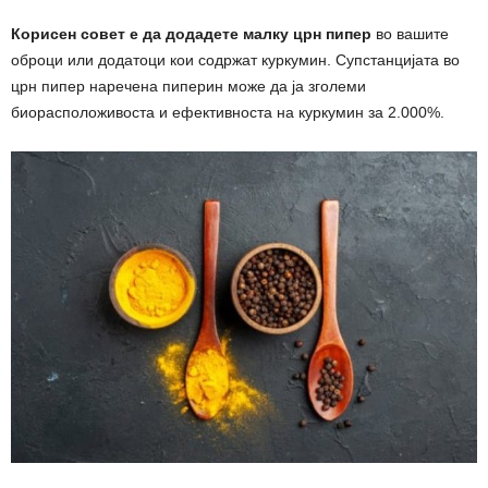
Корисен совет е да додадете малку црн пипер
во вашите
оброци или додатоци кои содржат куркумин. Супстанцијата во
црн пипер наречена пиперин може да ја зголеми
биорасположивоста и ефективноста на куркумин за 2.000%.