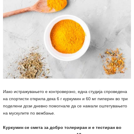
Иако истражувањето е контроверзно, една студија спроведена
на спортисти открила дека 6 г куркумин и 60 мг пиперин во три
поделени дози дневно помогнале да се намали оштетувањето
на мускулите по вежбање.
Куркумин се смета за добро толериран и е тестиран во