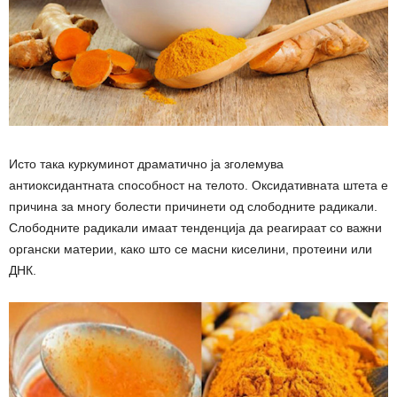
Исто така куркуминот драматично ја зголемува
антиоксидантната способност на телото. Оксидативната штета е
причина за многу болести причинети од слободните радикали.
Слободните радикали имаат тенденција да реагираат со важни
органски материи, како што се масни киселини, протеини или
ДНК.