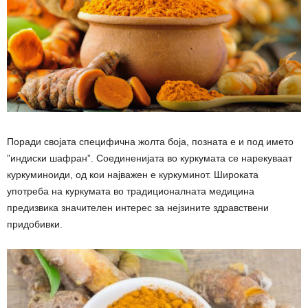
Поради својата специфична жолта боја, позната е и под името
”индиски шафран”. Соединенијата во куркумата се нарекуваат
куркуминоиди, од кои најважен е куркуминот. Широката
употреба на куркумата во традиционалната медицина
предизвика значителен интерес за нејзините здравствени
придобивки.