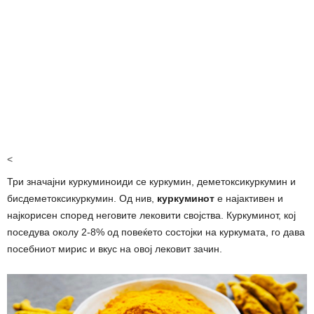
<
Три значајни куркуминоиди се куркумин, деметоксикуркумин и
бисдеметоксикуркумин. Од нив,
куркуминот
е најактивен и
најкорисен според неговите лековити својства. Куркуминот, кој
поседува околу 2-8% од повеќето состојки на куркумата, го дава
посебниот мирис и вкус на овој лековит зачин.