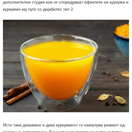
дополнителни студии кои ги споредуваат ефектите на куркума и
куркумин кај луѓе со дијабетес тип 2.
Исто така докажано е дека куркуминот го намалува ризикот од