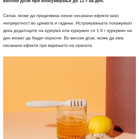
високи дози при консумирање до 12 г на ден.
Сепак, може да предизвика некои несакани ефекти како
непријатност во цревата и гадење. Истражувањата покажуваат
дека додатоците на куркума или куркумин со 1-6 г куркумин на
ден можат да бидат корисни. Во високи дози, може да има
несакани ефекти при варењето на храната.