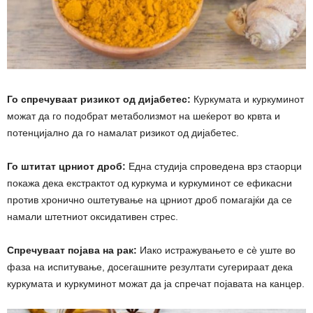
Го спречуваат ризикот од дијабетес:
Куркумата и куркуминот
можат да го подобрат метаболизмот на шеќерот во крвта и
потенцијално да го намалат ризикот од дијабетес.
Го штитат црниот дроб:
Една студија спроведена врз стаорци
покажа дека екстрактот од куркума и куркуминот се ефикасни
против хронично оштетување на црниот дроб помагајќи да се
намали штетниот оксидативен стрес.
Спречуваат појава на рак:
Иако истражувањето е сè уште во
фаза на испитување, досегашните резултати сугерираат дека
куркумата и куркуминот можат да ја спречат појавата на канцер.