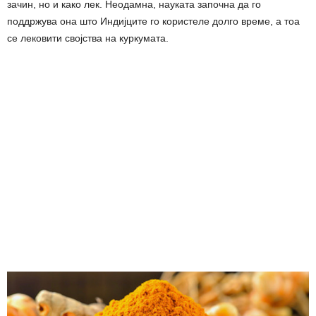
зачин, но и како лек. Неодамна, науката започна да го
поддржува она што Индијците го користеле долго време, а тоа
се лековити својства на куркумата.