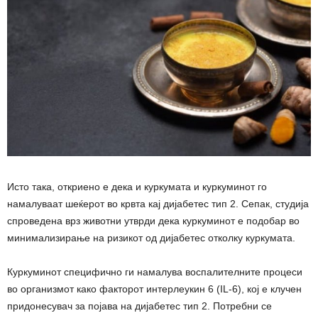
Исто така, откриено е дека и куркумата и куркуминот го
намалуваат шеќерот во крвта кај дијабетес тип 2. Сепак, студија
спроведена врз животни утврди дека куркуминот е подобар во
минимализирање на ризикот од дијабетес отколку куркумата.
Куркуминот специфично ги намалува воспалителните процеси
во организмот како факторот интерлеукин 6 (IL-6), кој е клучен
придонесувач за појава на дијабетес тип 2. Потребни се